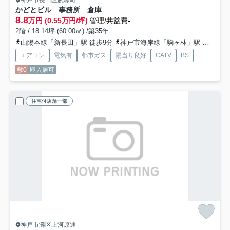
神戸市長田区腕塚町
かどとビル 事務所 倉庫
8.8
万円 (0.55万円/坪)
管理/共益費-
2階 / 18.14坪 (60.00㎡) /築35年
山陽本線「新長田」駅 徒歩9分
神戸市海岸線「駒ヶ林」駅 徒歩11分
エアコン
電気有
都市ガス
陽当り良好
CATV
BS
敷0
即入居可
住宅付店舗一部
神戸市灘区上河原通