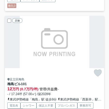
敷礼0
店舗
足立区梅島
梅島ビル
101
12
万円 (0.7万円/坪)
管理/共益費-
- / 17.24坪 (57.00㎡) /築2028年
東武伊勢崎線「梅島」駅 徒歩9分
東武伊勢崎線「西新井」駅 徒歩11分
電気有
シャワー
保証人不要
プロパンガス
事務所可