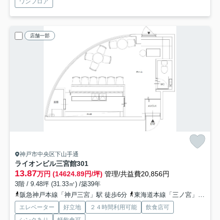
ワンフロア
店舗一部
神戸市中央区下山手通
ライオンビル三宮館
301
13.87
万円 (14624.89円/坪)
管理/共益費20,856円
3階 / 9.48坪 (31.33㎡) /築39年
阪急神戸本線「神戸三宮」駅 徒歩6分
東海道本線「三ノ宮」駅 徒歩7分
エレベーター
好立地
２４時間利用可能
飲食店可
シンクあり
軽飲食可