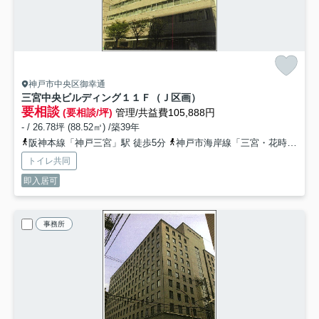
神戸市中央区御幸通
三宮中央ビルディング
１１Ｆ（Ｊ区画）
要相談
(要相談/坪)
管理/共益費105,888円
- / 26.78坪 (88.52㎡) /築39年
阪神本線「神戸三宮」駅 徒歩5分
神戸市海岸線「三宮・花時計前」駅 徒歩5分
トイレ共同
即入居可
事務所