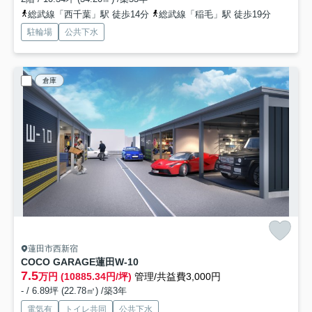
総武線「西千葉」駅 徒歩14分
総武線「稲毛」駅 徒歩19分
駐輪場
公共下水
倉庫
蓮田市西新宿
COCO GARAGE蓮田
W-10
7.5
万円 (10885.34円/坪)
管理/共益費3,000円
- / 6.89坪 (22.78㎡) /築3年
電気有
トイレ共同
公共下水