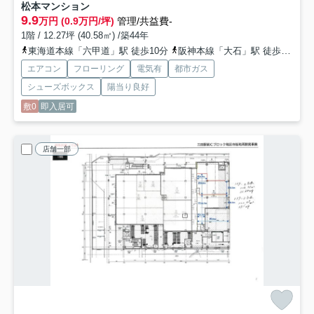
松本マンション
9.9
万円 (0.9万円/坪)
管理/共益費-
1階 / 12.27坪 (40.58㎡) /築44年
東海道本線「六甲道」駅 徒歩10分
阪神本線「大石」駅 徒歩8分
阪
エアコン
フローリング
電気有
都市ガス
シューズボックス
陽当り良好
敷0
即入居可
店舗一部