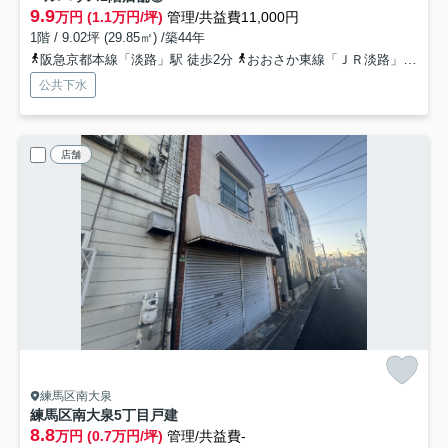
9.9
万円 (1.1万円/坪)
管理/共益費11,000円
1階 / 9.02坪 (29.85㎡) /築44年
阪急京都本線「淡路」駅 徒歩2分
おおさか東線「ＪＲ淡路」駅 徒歩7分
公共下水
店舗
練馬区南大泉
練馬区南大泉5丁目戸建
8.8
万円 (0.7万円/坪)
管理/共益費-