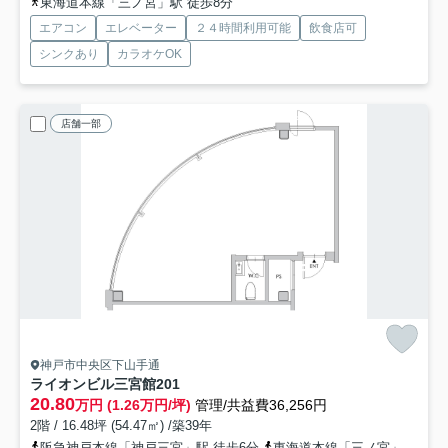
東海道本線「三ノ宮」駅 徒歩8分
エアコン
エレベーター
２４時間利用可能
飲食店可
シンクあり
カラオケOK
店舗一部
神戸市中央区下山手通
ライオンビル三宮館
201
20.80
万円 (1.26万円/坪)
管理/共益費36,256円
2階 / 16.48坪 (54.47㎡) /築39年
阪急神戸本線「神戸三宮」駅 徒歩6分
東海道本線「三ノ宮」駅 徒歩7分