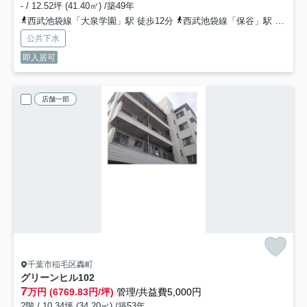
- / 12.52坪 (41.40㎡) /築49年
西武池袋線「大泉学園」駅 徒歩12分
西武池袋線「保谷」駅 徒歩14分
公共下水
即入居可
店舗一部
千葉市稲毛区轟町
グリーンヒル
102
7
万円 (6769.83円/坪)
管理/共益費5,000円
2階 / 10.34坪 (34.20㎡) /築53年