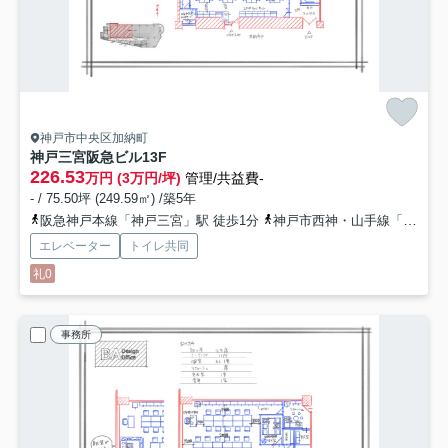
神戸市中央区加納町
神戸三宮阪急ビル
13F
226.53
万円 (3万円/坪)
管理/共益費-
- / 75.50坪 (249.59㎡) /築5年
阪急神戸本線「神戸三宮」駅 徒歩1分
神戸市西神・山手線「三宮」駅 徒歩1分
エレベーター
トイレ共同
礼0
事務所