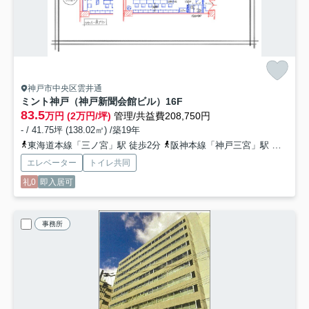
神戸市中央区雲井通
ミント神戸（神戸新聞会館ビル）
16F
83.5
万円 (2万円/坪)
管理/共益費208,750円
- / 41.75坪 (138.02㎡) /築19年
東海道本線「三ノ宮」駅 徒歩2分
阪神本線「神戸三宮」駅 徒歩2分
エレベーター
トイレ共同
礼0
即入居可
事務所