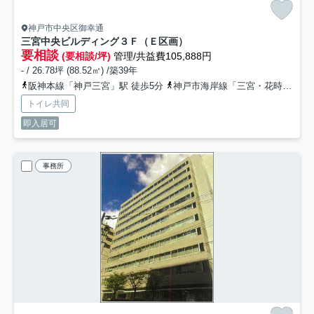
神戸市中央区御幸通
三宮中央ビルディング
３Ｆ（Ｅ区画）
要相談
(要相談/坪)
管理/共益費105,888円
- / 26.78坪 (88.52㎡) /築39年
阪神本線「神戸三宮」駅 徒歩5分
神戸市海岸線「三宮・花時計前」駅 徒歩5分
トイレ共同
即入居可
事務所