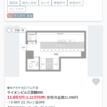
電気有
陽当り良好
法人可
事務所可
飲食店可
ワンフロア
礼0
即入居可
新築
店舗一部
神戸市中央区下山手通
ライオンビル三宮館
005
11.65
万円 (1.22万円/坪)
管理/共益費21,098円
- / 9.58坪 (31.70㎡) /築39年