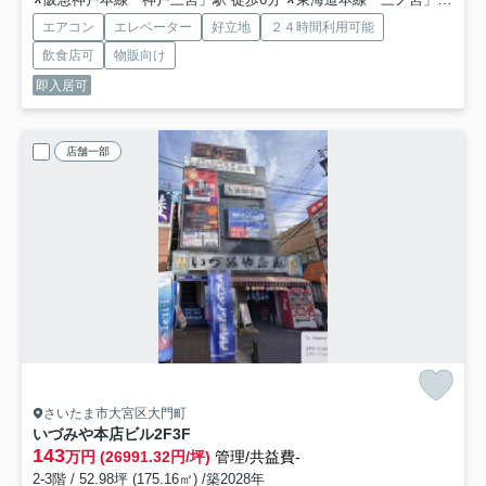
エアコン
エレベーター
好立地
２４時間利用可能
飲食店可
物販向け
即入居可
店舗一部
さいたま市大宮区大門町
いづみや本店ビル
2F3F
143
万円 (26991.32円/坪)
管理/共益費-
2-3階 / 52.98坪 (175.16㎡) /築2028年