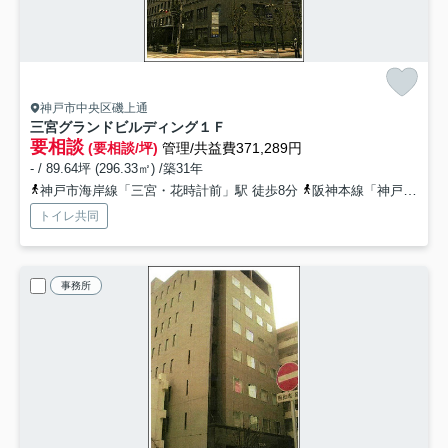
神戸市中央区磯上通
三宮グランドビルディング
１Ｆ
要相談
(要相談/坪)
管理/共益費371,289円
- / 89.64坪 (296.33㎡) /築31年
神戸市海岸線「三宮・花時計前」駅 徒歩8分
阪神本線「神戸三宮」駅 徒歩9分
トイレ共同
事務所