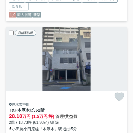
飲食店可
礼0
即入居可
新築
店舗事務所
厚木市中町
T&F本厚木ビル
2階
28.10
万円 (1.5万円/坪)
管理/共益費-
2階 / 18.73坪 (61.93㎡) /新築
小田急小田原線「本厚木」駅 徒歩5分