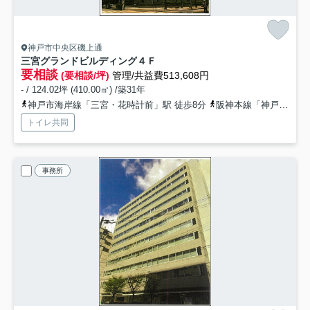
神戸市中央区磯上通
三宮グランドビルディング
４Ｆ
要相談
(要相談/坪)
管理/共益費513,608円
- / 124.02坪 (410.00㎡) /築31年
神戸市海岸線「三宮・花時計前」駅 徒歩8分
阪神本線「神戸三宮」駅 徒歩9分
トイレ共同
事務所