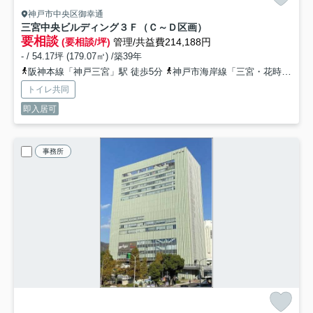
神戸市中央区御幸通
三宮中央ビルディング
３Ｆ（Ｃ～Ｄ区画）
要相談
(要相談/坪)
管理/共益費214,188円
- / 54.17坪 (179.07㎡) /築39年
阪神本線「神戸三宮」駅 徒歩5分
神戸市海岸線「三宮・花時計前」駅 徒歩5分
トイレ共同
即入居可
事務所