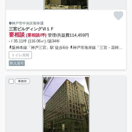
神戸市中央区御幸通
三宮ビルディングⅥ
１Ｆ
要相談
(要相談/坪)
管理/共益費114,459円
- / 35.11坪 (116.06㎡) /築34年
阪神本線「神戸三宮」駅 徒歩6分
神戸市海岸線「三宮・花時計前」駅 徒歩6分
トイレ共同
即入居可
事務所