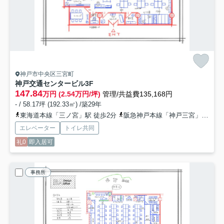
神戸市中央区三宮町
神戸交通センタービル
3F
147.84
万円 (2.54万円/坪)
管理/共益費135,168円
- / 58.17坪 (192.33㎡) /築29年
東海道本線「三ノ宮」駅 徒歩2分
阪急神戸本線「神戸三宮」駅 徒歩2分
エレベーター
トイレ共同
礼0
即入居可
事務所