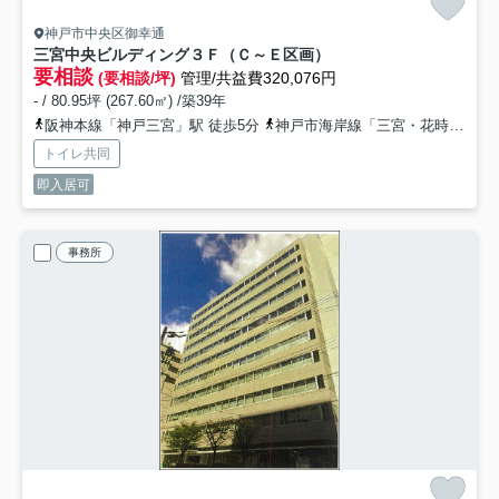
神戸市中央区御幸通
三宮中央ビルディング
３Ｆ（Ｃ～Ｅ区画）
要相談
(要相談/坪)
管理/共益費320,076円
- / 80.95坪 (267.60㎡) /築39年
阪神本線「神戸三宮」駅 徒歩5分
神戸市海岸線「三宮・花時計前」駅 徒歩5分
トイレ共同
即入居可
事務所