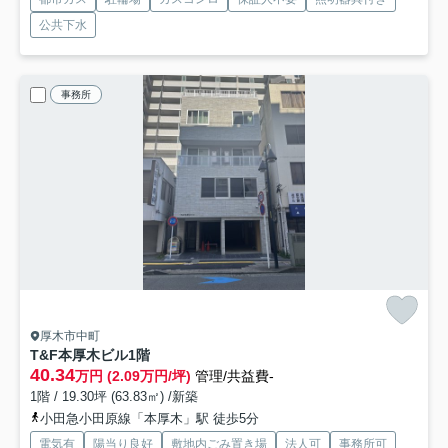
公共下水
事務所
厚木市中町
T&F本厚木ビル
1階
40.34
万円 (2.09万円/坪)
管理/共益費-
1階 / 19.30坪 (63.83㎡) /新築
小田急小田原線「本厚木」駅 徒歩5分
電気有
陽当り良好
敷地内ごみ置き場
法人可
事務所可