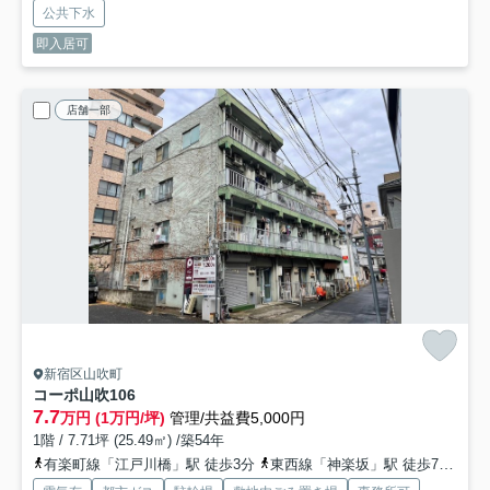
公共下水
即入居可
店舗一部
新宿区山吹町
コーポ山吹
106
7.7
万円 (1万円/坪)
管理/共益費5,000円
1階 / 7.71坪 (25.49㎡) /築54年
有楽町線「江戸川橋」駅 徒歩3分
東西線「神楽坂」駅 徒歩7分
都