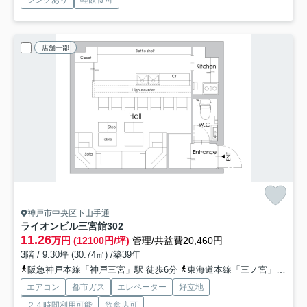
店舗一部
神戸市中央区下山手通
ライオンビル三宮館
302
11.26
万円 (12100円/坪)
管理/共益費20,460円
3階 / 9.30坪 (30.74㎡) /築39年
阪急神戸本線「神戸三宮」駅 徒歩6分
東海道本線「三ノ宮」駅 徒歩7分
エアコン
都市ガス
エレベーター
好立地
２４時間利用可能
飲食店可