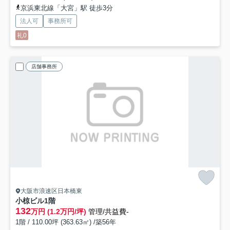
京浜東北線「大宮」駅 徒歩3分
法人可
事務所可
礼0
店舗事務所
大阪市浪速区日本橋東
小椋ビル
1階
132
万円 (1.2万円/坪)
管理/共益費-
1階 / 110.00坪 (363.63㎡) /築56年