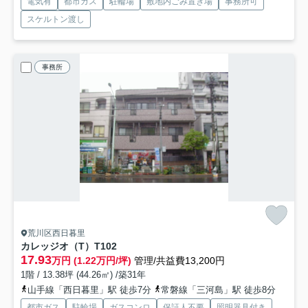
電気有
都市ガス
駐輪場
敷地内ごみ置き場
事務所可
スケルトン渡し
事務所
荒川区西日暮里
カレッジオ（T）
T102
17.93
万円 (1.22万円/坪)
管理/共益費13,200円
1階 / 13.38坪 (44.26㎡) /築31年
山手線「西日暮里」駅 徒歩7分
常磐線「三河島」駅 徒歩8分
都市ガス
駐輪場
ガスコンロ
保証人不要
照明器具付き