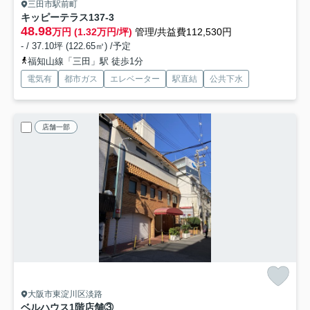
三田市駅前町
キッピーテラス
137-3
48.98
万円 (1.32万円/坪)
管理/共益費112,530円
- / 37.10坪 (122.65㎡) /予定
福知山線「三田」駅 徒歩1分
電気有
都市ガス
エレベーター
駅直結
公共下水
店舗一部
大阪市東淀川区淡路
ベルハウス
1階店舗③