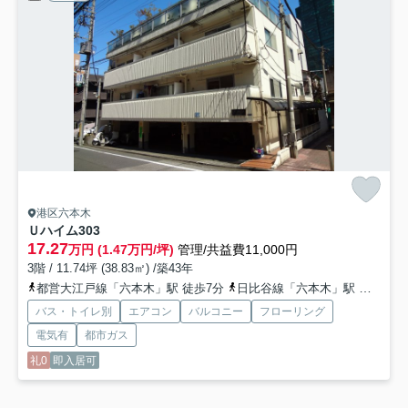
港区六本木
Ｕハイム
303
17.27
万円 (1.47万円/坪)
管理/共益費11,000円
3階 / 11.74坪 (38.83㎡) /築43年
都営大江戸線「六本木」駅 徒歩7分
日比谷線「六本木」駅 徒歩7分
バス・トイレ別
エアコン
バルコニー
フローリング
電気有
都市ガス
礼0
即入居可