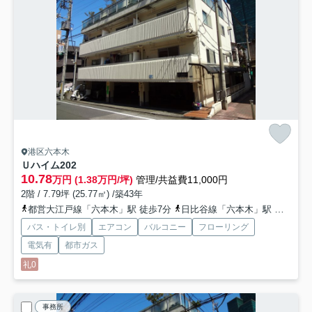
港区六本木
Ｕハイム
202
10.78
万円 (1.38万円/坪)
管理/共益費11,000円
2階 / 7.79坪 (25.77㎡) /築43年
都営大江戸線「六本木」駅 徒歩7分
日比谷線「六本木」駅 徒歩7分
バス・トイレ別
エアコン
バルコニー
フローリング
電気有
都市ガス
礼0
事務所