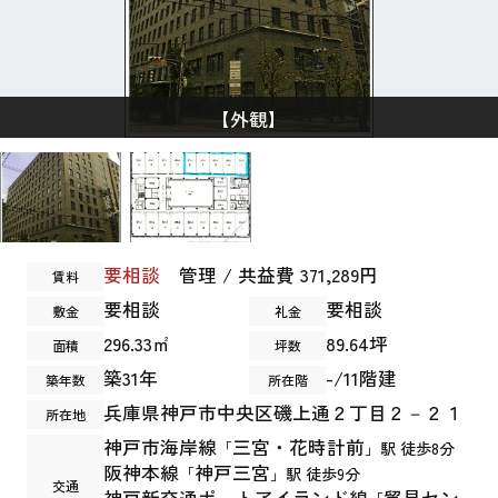
【外観】
要相談
管理 / 共益費 371,289円
賃料
要相談
要相談
敷金
礼金
296.33㎡
89.64坪
面積
坪数
築31年
-/11階建
築年数
所在階
兵庫県
神戸市中央区
磯上通
２丁目２－２１
所在地
神戸市海岸線
三宮・花時計前
「
」駅 徒歩8分
阪神本線
神戸三宮
「
」駅 徒歩9分
交通