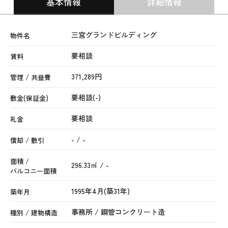
基本情報
詳細情報
三宮グランドビルディング
物件名
要相談
賃料
371,289円
管理 / 共益費
要相談(-)
敷金(保証金)
要相談
礼金
- / -
償却 / 敷引
面積 /
296.33㎡ / -
バルコニー面積
1995年4月(築31年)
築年月
事務所 / 鋼管コンクリート造
種別 / 建物構造