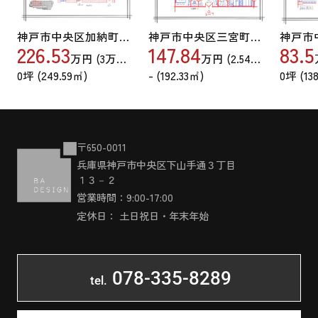
神戸市中央区加納町４丁目
神戸市中央区三宮町１丁目
226.53
147.84
83.5
万円 (
3
万円/89.64坪)
万円 (
2.54
万円/89.64坪
0坪 (249.59㎡)
- (192.33㎡)
0坪 (13
〒650-0011
兵庫県神戸市中央区下山手通３丁目
１３－２
営業時間：9:00-17:00
定休日： 土日祝日・年末年始
078-335-8289
tel.