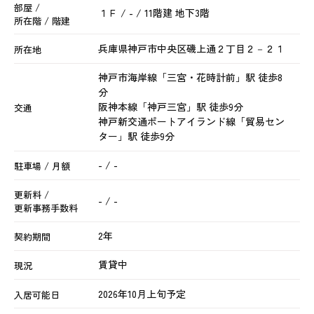
部屋 /
１Ｆ / - / 11階建 地下3階
所在階 / 階建
兵庫県
神戸市中央区
磯上通
２丁目２－２１
所在地
神戸市海岸線
「
三宮・花時計前
」駅 徒歩8
分
阪神本線
「
神戸三宮
」駅 徒歩9分
交通
神戸新交通ポートアイランド線
「
貿易セン
ター
」駅 徒歩9分
- / -
駐車場 / 月額
更新料 /
- / -
更新事務手数料
2年
契約期間
賃貸中
現況
2026年10月上旬予定
入居可能日