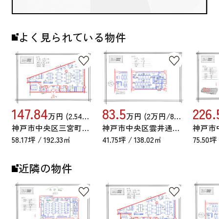
よく見られている物件
147.84
83.5
226.
万円 (2.54万円/89.64坪)
万円 (2万円/89.64坪)
神戸市中央区三宮町１丁目
神戸市中央区雲井通７丁目
58.17坪 / 192.33㎡
41.75坪 / 138.02㎡
75.50坪
近隣の物件