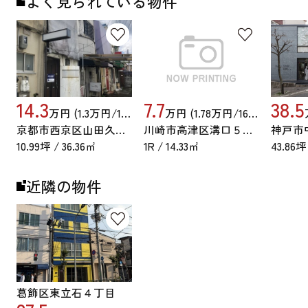
よく見られている物件
14.3
7.7
38.5
万円 (1.3万円/16.05坪)
万円 (1.78万円/16.05坪)
京都市西京区山田久田町
川崎市高津区溝口５丁目
10.99坪 / 36.36㎡
1R / 14.33㎡
43.86坪
近隣の物件
葛飾区東立石４丁目