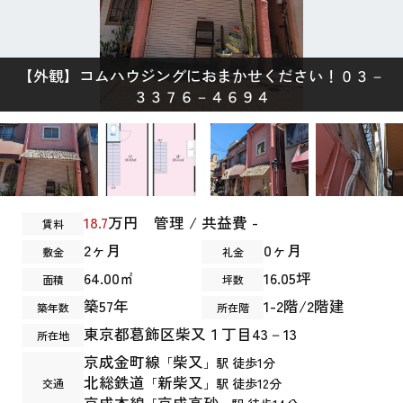
【外観】
コムハウジングにおまかせください！０３－
３３７６－４６９４
18.7
万円 管理 / 共益費 -
賃料
2ヶ月
0ヶ月
敷金
礼金
64.00㎡
16.05坪
面積
坪数
築57年
1-2階/2階建
築年数
所在階
東京都
葛飾区
柴又
１丁目43－13
所在地
京成金町線
柴又
「
」駅 徒歩1分
北総鉄道
新柴又
「
」駅 徒歩12分
交通