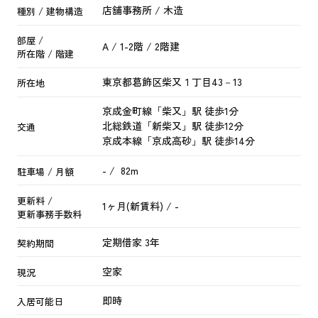
店舗事務所 / 木造
種別 / 建物構造
部屋 /
A / 1-2階 / 2階建
所在階 / 階建
東京都
葛飾区
柴又
１丁目43－13
所在地
京成金町線
「
柴又
」駅 徒歩1分
北総鉄道
「
新柴又
」駅 徒歩12分
交通
京成本線
「
京成高砂
」駅 徒歩14分
- / 82m
駐車場 / 月額
更新料 /
1ヶ月(新賃料) / -
更新事務手数料
定期借家 3年
契約期間
空家
現況
即時
入居可能日