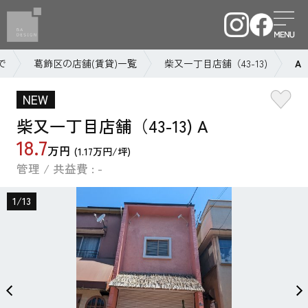
で
葛飾区の店舗(賃貸)一覧
柴又一丁目店舗（43-13)
A
NEW
柴又一丁目店舗（43-13) A
18.7
万円
(1.17万円/坪)
管理 / 共益費 : -
1
/
13