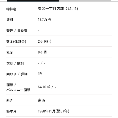
柴又一丁目店舗（43-13)
物件名
18.7万円
賃料
-
管理 / 共益費
2ヶ月(-)
敷金(保証金)
0ヶ月
礼金
- / -
償却 / 敷引
1R
間取り / 詳細
面積 /
64.00㎡ / -
バルコニー面積
南西
向き
1968年11月(築57年)
築年月