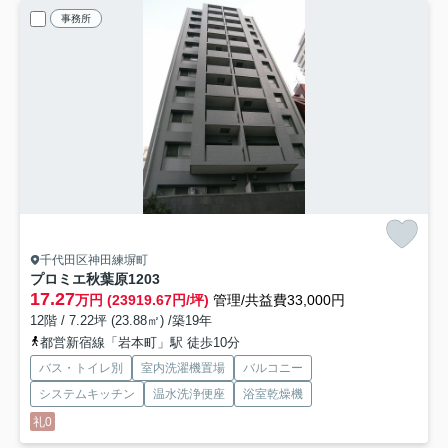
事務所
千代田区神田練塀町
プロミエ秋葉原
1203
17.27
万円 (23919.67円/坪)
管理/共益費33,000円
12階 / 7.22坪 (23.88㎡) /築19年
都営新宿線「岩本町」駅 徒歩10分
バス・トイレ別
室内洗濯機置場
バルコニー
システムキッチン
温水洗浄便座
浴室乾燥機
礼0