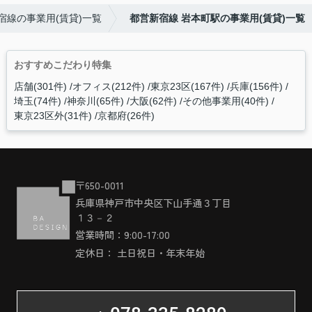
宿線の事業用(賃貸)一覧
都営新宿線 岩本町駅の事業用(賃貸)一覧
おすすめこだわり特集
店舗(301件)
オフィス(212件)
東京23区(167件)
兵庫(156件)
埼玉(74件)
神奈川(65件)
大阪(62件)
その他事業用(40件)
東京23区外(31件)
京都府(26件)
〒650-0011
兵庫県神戸市中央区下山手通３丁目
１３－２
営業時間：9:00-17:00
定休日： 土日祝日・年末年始