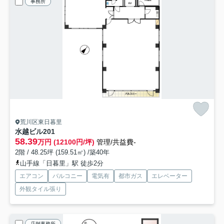
事務所
荒川区東日暮里
水越ビル
201
58.39
万円 (12100円/坪)
管理/共益費-
2階 / 48.25坪 (159.51㎡) /築40年
山手線「日暮里」駅 徒歩2分
エアコン
バルコニー
電気有
都市ガス
エレベーター
外観タイル張り
店舗事務所