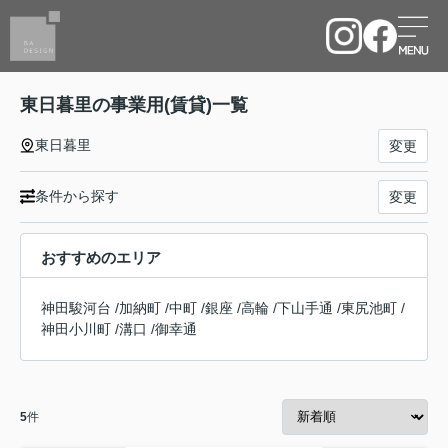
東日暮里の事業用(賃貸)一覧
東日暮里
変更
条件から探す
変更
おすすめのエリア
神田駿河台
/
加納町
/
中町
/
銀座
/
高輪
/
下山手通
/
東尻池町
/
神田小川町
/
溝口
/
御幸通
5
件