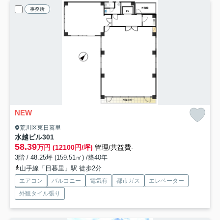
事務所
NEW
荒川区東日暮里
水越ビル
301
58.39
万円 (12100円/坪)
管理/共益費-
3階 / 48.25坪 (159.51㎡) /築40年
山手線「日暮里」駅 徒歩2分
エアコン
バルコニー
電気有
都市ガス
エレベーター
外観タイル張り