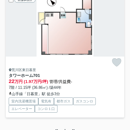
荒川区東日暮里
タワーホーム
701
22
万円 (1.97万円/坪)
管理/共益費-
7階 / 11.15坪 (36.86㎡) /築44年
山手線「日暮里」駅 徒歩3分
室内洗濯機置場
電気有
都市ガス
ガスコンロ
エレベーター
コンロ１口