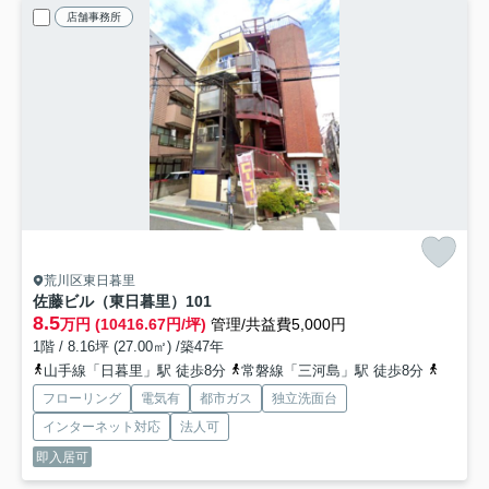
店舗事務所
荒川区東日暮里
佐藤ビル（東日暮里）
101
8.5
万円 (10416.67円/坪)
管理/共益費5,000円
1階 / 8.16坪 (27.00㎡) /築47年
山手線「日暮里」駅 徒歩8分
常磐線「三河島」駅 徒歩8分
山手線「
フローリング
電気有
都市ガス
独立洗面台
インターネット対応
法人可
即入居可