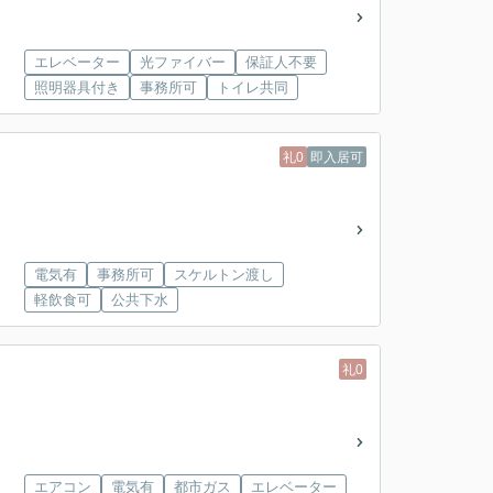
エレベーター
光ファイバー
保証人不要
照明器具付き
事務所可
トイレ共同
礼0
即入居可
電気有
事務所可
スケルトン渡し
軽飲食可
公共下水
礼0
エアコン
電気有
都市ガス
エレベーター