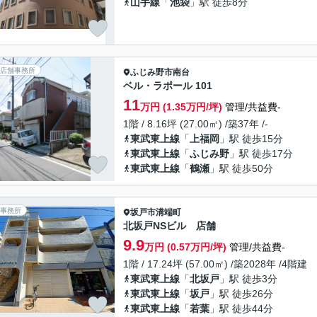
山手線
「
池袋
」駅 徒歩8分
店舗事務所
ふじみ野市
南台
ベル・ラポール 101
11
万円 (1.35万円/坪)
管理/共益費-
1階 / 8.16坪 (27.00㎡) /築37年 /-
東武東上線
「
上福岡
」駅 徒歩15分
東武東上線
「
ふじみ野
」駅 徒歩17分
東武東上線
「
鶴瀬
」駅 徒歩50分
事務所
坂戸市
溝端町
北坂戸NSビル 店舗
9.9
万円 (0.57万円/坪)
管理/共益費-
1階 / 17.24坪 (57.00㎡) /築2028年 /4階建
東武東上線
「
北坂戸
」駅 徒歩3分
東武東上線
「
坂戸
」駅 徒歩26分
東武東上線
「
若葉
」駅 徒歩44分