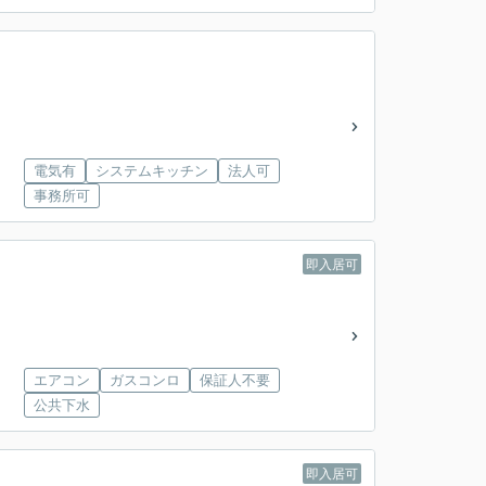
電気有
システムキッチン
法人可
事務所可
即入居可
エアコン
ガスコンロ
保証人不要
公共下水
即入居可