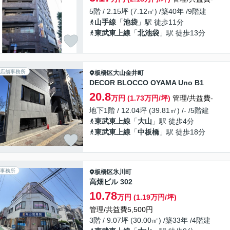
5階 / 2.15坪 (7.12㎡) /築40年 /9階建
山手線
「
池袋
」駅 徒歩11分
東武東上線
「
北池袋
」駅 徒歩13分
店舗事務所
板橋区
大山金井町
DECOR BLOCCO OYAMA Uno B1
20.8
万円 (1.73万円/坪)
管理/共益費-
地下1階 / 12.04坪 (39.81㎡) /- /5階建
東武東上線
「
大山
」駅 徒歩4分
東武東上線
「
中板橋
」駅 徒歩18分
事務所
板橋区
氷川町
高畑ビル 302
10.78
万円 (1.19万円/坪)
管理/共益費5,500円
3階 / 9.07坪 (30.00㎡) /築33年 /4階建