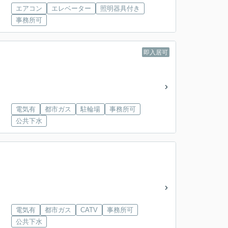
エアコン
エレベーター
照明器具付き
事務所可
即入居可
電気有
都市ガス
駐輪場
事務所可
公共下水
電気有
都市ガス
CATV
事務所可
公共下水