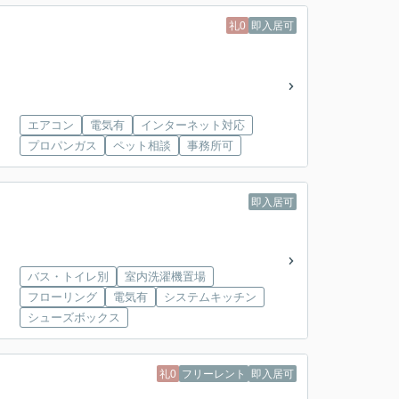
礼0
即入居可
エアコン
電気有
インターネット対応
プロパンガス
ペット相談
事務所可
即入居可
バス・トイレ別
室内洗濯機置場
フローリング
電気有
システムキッチン
シューズボックス
礼0
フリーレント
即入居可