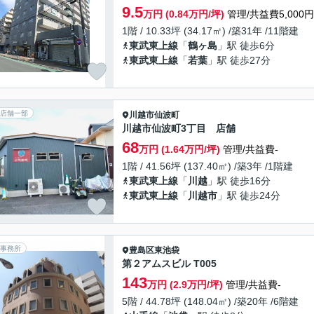
9.5
万円 (0.84万円/坪)
管理/共益費5,000円
1階 / 10.33坪 (34.17㎡) /築31年 /11階建
東武東上線
「
鶴ヶ島
」駅 徒歩6分
東武東上線
「
若葉
」駅 徒歩27分
店舗一部
川越市
仙波町
川越市仙波町3丁目 店舗
68
万円 (1.64万円/坪)
管理/共益費-
1階 / 41.56坪 (137.40㎡) /築3年 /1階建
東武東上線
「
川越
」駅 徒歩16分
東武東上線
「
川越市
」駅 徒歩24分
事務所
豊島区
東池袋
第２アムスビル T005
143
万円 (2.9万円/坪)
管理/共益費-
5階 / 44.78坪 (148.04㎡) /築20年 /6階建