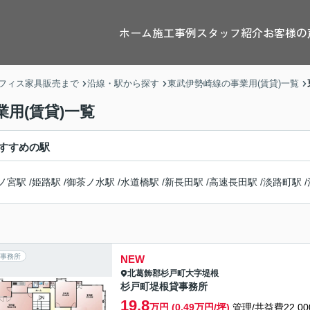
ホーム
施工事例
スタッフ紹介
お客様の
フィス家具販売まで
沿線・駅から探す
東武伊勢崎線の事業用(賃貸)一覧
用(賃貸)一覧
すすめの駅
ノ宮駅
/
姫路駅
/
御茶ノ水駅
/
水道橋駅
/
新長田駅
/
高速長田駅
/
淡路町駅
/
事務所
NEW
北葛飾郡杉戸町
大字堤根
杉戸町堤根貸事務所
19.8
万円 (0.49万円/坪)
管理/共益費22,00