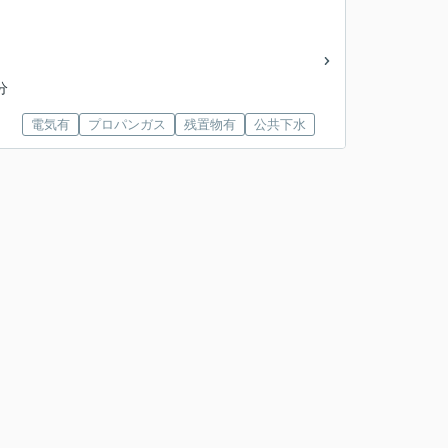
分
電気有
プロパンガス
残置物有
公共下水