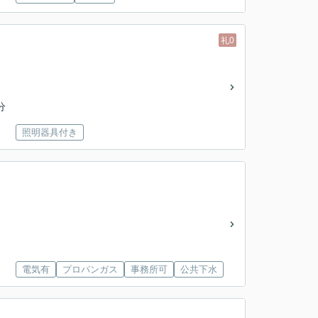
礼0
分
照明器具付き
電気有
プロパンガス
事務所可
公共下水