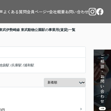
声
よくある質問
会員ページ
会社概要
お問い合わせ
東武伊勢崎線 東武動物公園駅の事業用(賃貸)一覧
ご相談・お問い合わせ
池袋駅
/
兵庫駅
/
浦和駅
0円