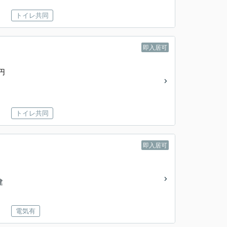
トイレ共同
即入居可
円
トイレ共同
即入居可
建
電気有