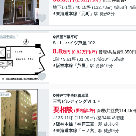
万円 (2.33万円/坪)
管理/共益費-
地下1-1階 / 40.15坪 (132.73㎡) /築58年 /
東海道本線
「
元町
」駅 徒歩3分
店舗事務所
芦屋市
業平町
S．I．ハイツ芦屋 102
8.8
万円 (0.92万円/坪)
管理/共益費9,350円
1階 / 9.61坪 (31.78㎡) /築38年 /5階建
阪神本線
「
芦屋
」駅 徒歩10分
事務所
神戸市中央区
御幸通
三宮ビルディングⅥ １Ｆ
要相談
(要相談/坪)
管理/共益費114,459
- / 35.11坪 (116.06㎡) /築34年 /8階建
阪神本線
「
神戸三宮
」駅 徒歩6分
東海道本線
「
三ノ宮
」駅 徒歩9分