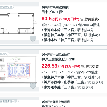
店舗事務所
神戸市中央区
加納町
田中ビル １階
60.5
万円 (2.38万円/坪)
管理/共益費-
1階 / 25.43坪 (84.09㎡) /築28年 /4階建
東海道本線
「
三ノ宮
」駅 徒歩4分
阪急神戸本線
「
神戸三宮
」駅 徒歩4分
阪神本線
「
神戸三宮
」駅 徒歩5分
事務所
神戸市中央区
加納町
神戸三宮阪急ビル 13F
226.53
万円 (3万円/坪)
管理/共益費-
- / 75.50坪 (249.59㎡) /築5年 /29階建
阪急神戸本線
「
神戸三宮
」駅 徒歩1分
神戸市西神・山手線
「
三宮
」駅 徒歩1分
東海道本線
「
三ノ宮
」駅 徒歩2分
住宅付店舗一部
神戸市灘区
上河原通
松本マンション