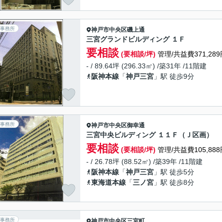
事務所
神戸市中央区
磯上通
三宮グランドビルディング １Ｆ
要相談
(要相談/坪)
管理/共益費371,289
- / 89.64坪 (296.33㎡) /築31年 /11階建
阪神本線
「
神戸三宮
」駅 徒歩9分
事務所
神戸市中央区
御幸通
三宮中央ビルディング １１Ｆ（Ｊ区画）
要相談
(要相談/坪)
管理/共益費105,888
- / 26.78坪 (88.52㎡) /築39年 /11階建
阪神本線
「
神戸三宮
」駅 徒歩5分
東海道本線
「
三ノ宮
」駅 徒歩8分
事務所
神戸市中央区
三宮町