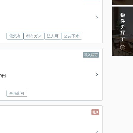
物件を探す
電気有
都市ガス
法人可
公共下水
即入居可
0円
事務所可
礼0