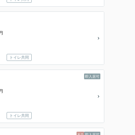
円
トイレ共同
即入居可
円
トイレ共同
礼0
即入居可