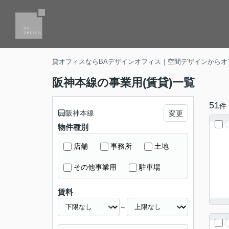
貸オフィスならBAデザインオフィス｜空間デザインからオ
阪神本線の事業用(賃貸)一覧
51
件
阪神本線
変更
物件種別
店舗
事務所
土地
その他事業用
駐車場
賃料
～