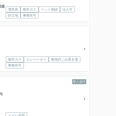
5階建
電気有
都市ガス
ペット相談
法人可
好立地
事務所可
都市ガス
エレベーター
敷地内ごみ置き場
事務所可
即入居可
円
トイレ共同