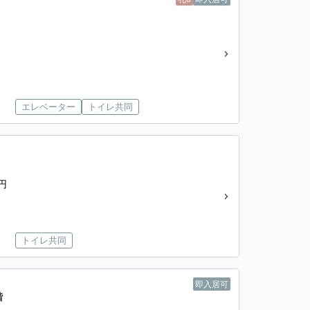
エレベーター
トイレ共同
円
トイレ共同
即入居可
階