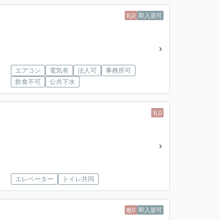
礼0
即入居可
エアコン
電気有
法人可
事務所可
飲食不可
公共下水
礼0
エレベーター
トイレ共同
敷0
即入居可