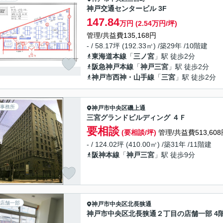
神戸交通センタービル 3F
147.84
万円 (2.54万円/坪)
管理/共益費135,168円
- / 58.17坪 (192.33㎡) /築29年 /10階建
東海道本線
「
三ノ宮
」駅 徒歩2分
阪急神戸本線
「
神戸三宮
」駅 徒歩2分
神戸市西神・山手線
「
三宮
」駅 徒歩2分
事務所
神戸市中央区
磯上通
三宮グランドビルディング ４Ｆ
要相談
(要相談/坪)
管理/共益費513,608
- / 124.02坪 (410.00㎡) /築31年 /11階建
阪神本線
「
神戸三宮
」駅 徒歩9分
店舗一部
神戸市中央区
北長狭通
神戸市中央区北長狭通２丁目の店舗一部 4