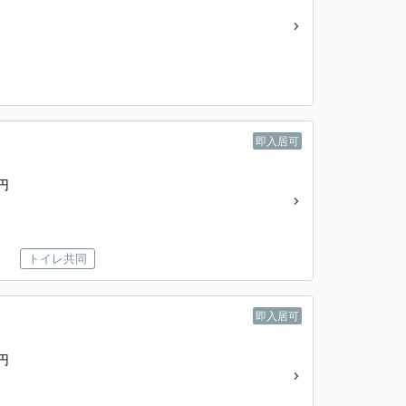
即入居可
円
トイレ共同
即入居可
円