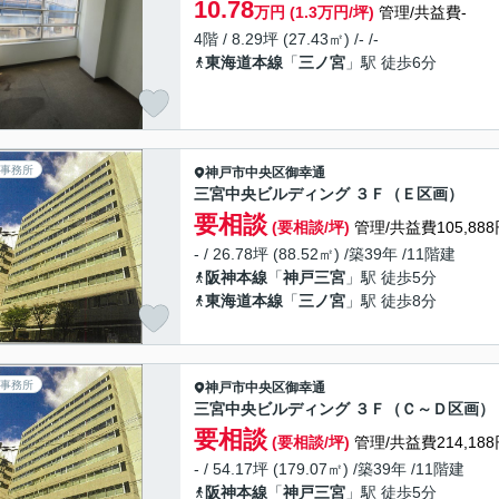
10.78
万円 (1.3万円/坪)
管理/共益費-
4階 / 8.29坪 (27.43㎡) /- /-
東海道本線
「
三ノ宮
」駅 徒歩6分
事務所
神戸市中央区
御幸通
三宮中央ビルディング ３Ｆ（Ｅ区画）
要相談
(要相談/坪)
管理/共益費105,888
- / 26.78坪 (88.52㎡) /築39年 /11階建
阪神本線
「
神戸三宮
」駅 徒歩5分
東海道本線
「
三ノ宮
」駅 徒歩8分
事務所
神戸市中央区
御幸通
三宮中央ビルディング ３Ｆ（Ｃ～Ｄ区画）
要相談
(要相談/坪)
管理/共益費214,188
- / 54.17坪 (179.07㎡) /築39年 /11階建
阪神本線
「
神戸三宮
」駅 徒歩5分