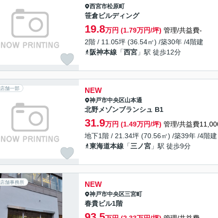
西宮市
松原町
笹倉ビルディング
19.8
万円 (1.79万円/坪)
管理/共益費-
2階 / 11.05坪 (36.54㎡) /築30年 /4階建
阪神本線
「
西宮
」駅 徒歩12分
店舗一部
NEW
神戸市中央区
山本通
北野メゾンブランシュ B1
31.9
万円 (1.49万円/坪)
管理/共益費11,00
地下1階 / 21.34坪 (70.56㎡) /築39年 /4階建
東海道本線
「
三ノ宮
」駅 徒歩9分
店舗事務所
NEW
神戸市中央区
三宮町
春貴ビル1階
93.5