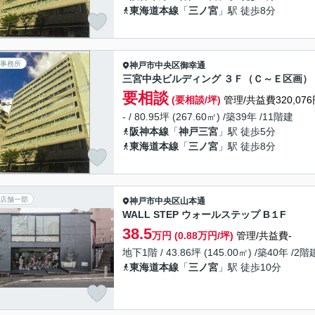
東海道本線
「
三ノ宮
」駅 徒歩8分
事務所
神戸市中央区
御幸通
三宮中央ビルディング ３Ｆ（Ｃ～Ｅ区画）
要相談
(要相談/坪)
管理/共益費320,076
- / 80.95坪 (267.60㎡) /築39年 /11階建
阪神本線
「
神戸三宮
」駅 徒歩5分
東海道本線
「
三ノ宮
」駅 徒歩8分
店舗一部
神戸市中央区
山本通
WALL STEP ウォールステップ B１F
38.5
万円 (0.88万円/坪)
管理/共益費-
地下1階 / 43.86坪 (145.00㎡) /築40年 /2階
東海道本線
「
三ノ宮
」駅 徒歩10分