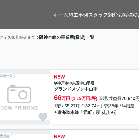
ホーム
施工事例
スタッフ紹介
お客様の
阪神本線の事業用(賃貸)一覧
フィス家具販売まで
店舗一部
NEW
神戸市中央区
中山手通
グランドメゾン中山手
66
万円 (1.19万円/坪)
管理/共益費70,640
1階 / 55.27坪 (182.74㎡) /築38年 /14階建
東海道本線
「
元町
」駅 徒歩9分
事務所
NEW