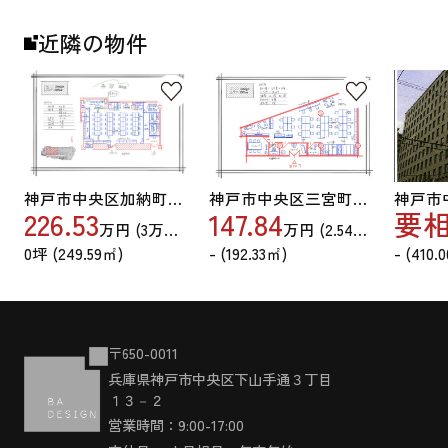
近隣の物件
神戸市中央区加納町４丁目
神戸市中央区三宮町１丁目
226.53
147.84
要
万円 (
3
万円/71.60坪)
万円 (
2.54
万円/71.60坪
0坪 (249.59㎡)
- (192.33㎡)
- (410.
〒650-0011
兵庫県神戸市中央区下山手通３丁目
１３－２
営業時間：9:00-17:00