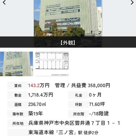
【外観】
143.2
万円 管理 / 共益費 358,000円
賃料
1,718.4万円
0ヶ月
敷金
礼金
236.70㎡
71.60坪
面積
坪数
築19年
-/18階建
築年数
所在階
兵庫県
神戸市中央区
雲井通
７丁目１－１
所在地
東海道本線
三ノ宮
「
」駅 徒歩2分