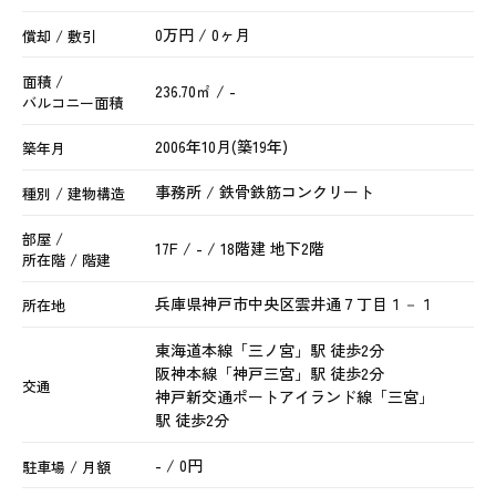
0万円 / 0ヶ月
償却 / 敷引
面積 /
236.70㎡ / -
バルコニー面積
2006年10月(築19年)
築年月
事務所 / 鉄骨鉄筋コンクリート
種別 / 建物構造
部屋 /
17F / - / 18階建 地下2階
所在階 / 階建
兵庫県
神戸市中央区
雲井通
７丁目１－１
所在地
東海道本線
「
三ノ宮
」駅 徒歩2分
阪神本線
「
神戸三宮
」駅 徒歩2分
交通
神戸新交通ポートアイランド線
「
三宮
」
駅 徒歩2分
- / 0円
駐車場 / 月額