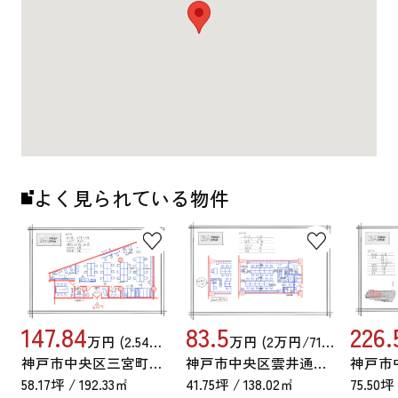
よく見られている物件
147.84
83.5
226.
万円 (2.54万円/71.60坪)
万円 (2万円/71.60坪)
神戸市中央区三宮町１丁目
神戸市中央区雲井通７丁目
58.17坪 / 192.33㎡
41.75坪 / 138.02㎡
75.50坪