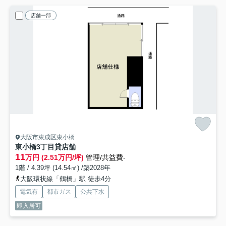
店舗一部
大阪市東成区東小橋
東小橋3丁目貸店舗
11
万円 (2.51万円/坪)
管理/共益費-
1階 / 4.39坪 (14.54㎡) /築2028年
大阪環状線「鶴橋」駅 徒歩4分
電気有
都市ガス
公共下水
即入居可