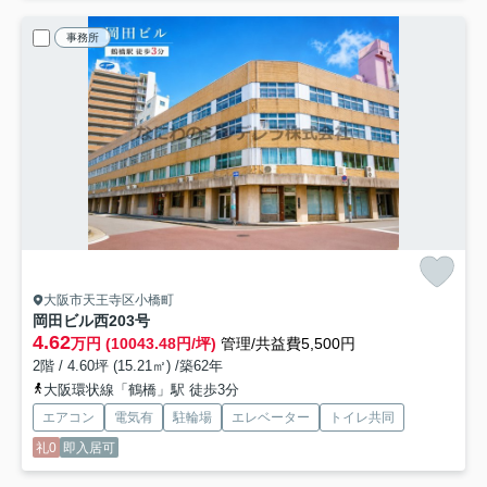
事務所
大阪市天王寺区小橋町
岡田ビル
西203号
4.62
万円 (10043.48円/坪)
管理/共益費5,500円
2階 / 4.60坪 (15.21㎡) /築62年
大阪環状線「鶴橋」駅 徒歩3分
エアコン
電気有
駐輪場
エレベーター
トイレ共同
礼0
即入居可