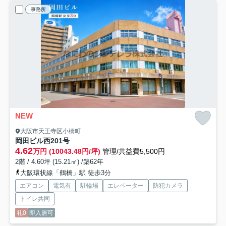
事務所
NEW
大阪市天王寺区小橋町
岡田ビル
西201号
4.62
万円 (10043.48円/坪)
管理/共益費5,500円
2階 / 4.60坪 (15.21㎡) /築62年
大阪環状線「鶴橋」駅 徒歩3分
エアコン
電気有
駐輪場
エレベーター
防犯カメラ
トイレ共同
礼0
即入居可