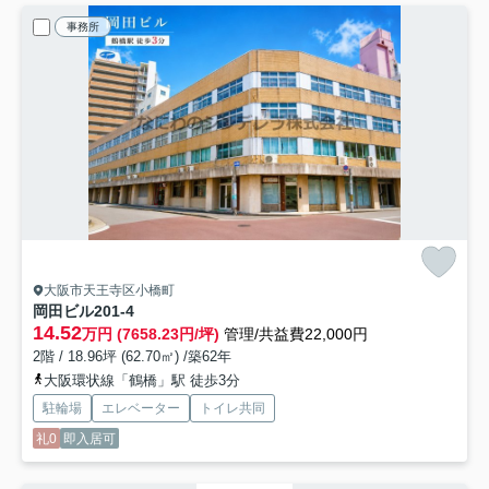
事務所
大阪市天王寺区小橋町
岡田ビル
201-4
14.52
万円 (7658.23円/坪)
管理/共益費22,000円
2階 / 18.96坪 (62.70㎡) /築62年
大阪環状線「鶴橋」駅 徒歩3分
駐輪場
エレベーター
トイレ共同
礼0
即入居可