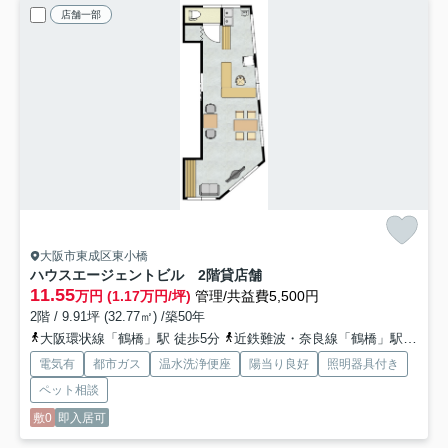
店舗一部
大阪市東成区東小橋
ハウスエージェントビル 2階貸店舗
11.55
万円 (1.17万円/坪)
管理/共益費5,500円
2階 / 9.91坪 (32.77㎡) /築50年
大阪環状線「鶴橋」駅 徒歩5分
近鉄難波・奈良線「鶴橋」駅 徒歩5分
電気有
都市ガス
温水洗浄便座
陽当り良好
照明器具付き
ペット相談
敷0
即入居可