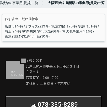
環状線の事業用(賃貸)一覧
大阪環状線 鶴橋駅の事業用(賃貸)一覧
おすすめこだわり特集
店舗(314件)
オフィス(219件)
東京23区(175件)
兵庫(161件)
埼玉(74件)
神奈川(67件)
大阪(66件)
その他事業用(41件)
東京23区外(31件)
千葉(30件)
〒650-0011
兵庫県神戸市中央区下山手通３丁目
１３－２
営業時間：9:00-17:00
定休日： 土日祝日・年末年始
078-335-8289
tel.