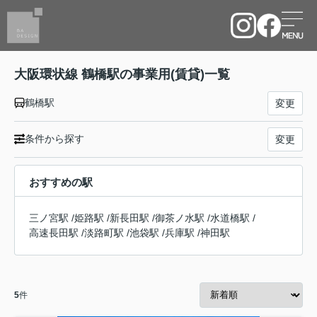
大阪環状線 鶴橋駅の事業用(賃貸)一覧
鶴橋駅
変更
条件から探す
変更
おすすめの駅
三ノ宮駅
/
姫路駅
/
新長田駅
/
御茶ノ水駅
/
水道橋駅
/
高速長田駅
/
淡路町駅
/
池袋駅
/
兵庫駅
/
神田駅
5
件