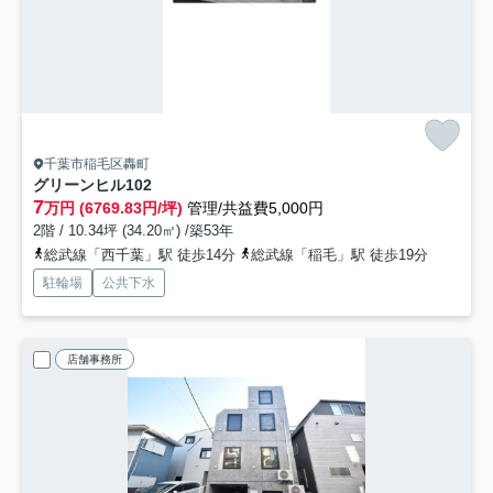
千葉市稲毛区轟町
グリーンヒル
102
7
万円 (6769.83円/坪)
管理/共益費5,000円
2階 / 10.34坪 (34.20㎡) /築53年
総武線「西千葉」駅 徒歩14分
総武線「稲毛」駅 徒歩19分
駐輪場
公共下水
店舗事務所