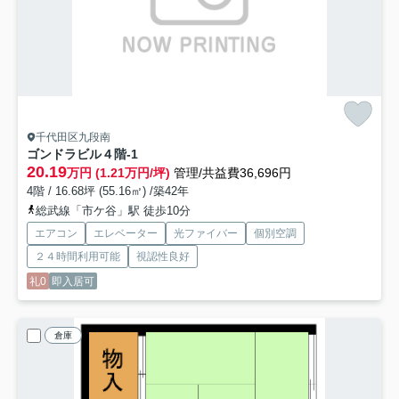
千代田区九段南
ゴンドラビル
４階-1
20.19
万円 (1.21万円/坪)
管理/共益費36,696円
4階 / 16.68坪 (55.16㎡) /築42年
総武線「市ケ谷」駅 徒歩10分
エアコン
エレベーター
光ファイバー
個別空調
２４時間利用可能
視認性良好
礼0
即入居可
倉庫