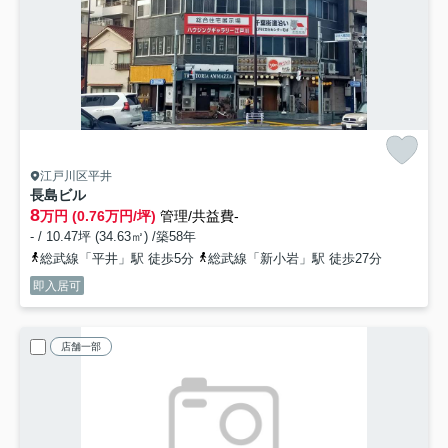
江戸川区平井
長島ビル
8
万円 (0.76万円/坪)
管理/共益費-
- / 10.47坪 (34.63㎡) /築58年
総武線「平井」駅 徒歩5分
総武線「新小岩」駅 徒歩27分
即入居可
店舗一部