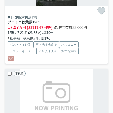
千代田区神田練塀町
プロミエ秋葉原
1203
17.27
万円 (23919.67円/坪)
管理/共益費33,000円
12階 / 7.22坪 (23.88㎡) /築19年
山手線「秋葉原」駅 徒歩6分
バス・トイレ別
室内洗濯機置場
バルコニー
システムキッチン
温水洗浄便座
浴室乾燥機
礼0
事務所