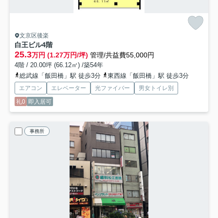
文京区後楽
白王ビル
4階
25.3
万円 (1.27万円/坪)
管理/共益費55,000円
4階 / 20.00坪 (66.12㎡) /築54年
総武線「飯田橋」駅 徒歩3分
東西線「飯田橋」駅 徒歩3分
エアコン
エレベーター
光ファイバー
男女トイレ別
礼0
即入居可
事務所