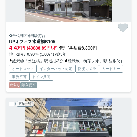
千代田区神田駿河台
UPオフィス水道橋
B105
4.4
万円 (48888.89円/坪)
管理/共益費8,800円
地下1階 / 0.90坪 (3.00㎡) /築3年
総武線「水道橋」駅 徒歩3分
総武線「御茶ノ水」駅 徒歩8分
オートロック
インターネット対応
防犯カメラ
カードキー
事務所可
トイレ共同
敷礼0
即入居可
店舗一部