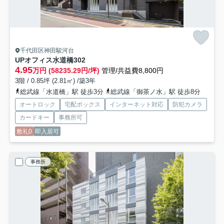
千代田区神田駿河台
UPオフィス水道橋
302
4.95
万円 (58235.29円/坪)
管理/共益費8,800円
3階 / 0.85坪 (2.81㎡) /築3年
総武線「水道橋」駅 徒歩3分
総武線「御茶ノ水」駅 徒歩8分
オートロック
宅配ボックス
インターネット対応
防犯カメラ
カードキー
事務所可
敷礼0
即入居可
事務所