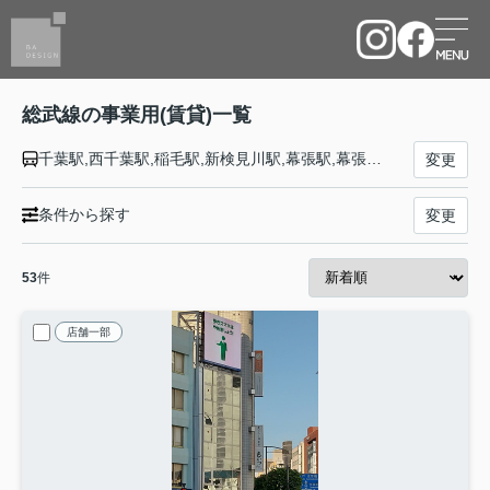
総武線の事業用(賃貸)一覧
千葉駅,西千葉駅,稲毛駅,新検見川駅,幕張駅,幕張本郷駅,津田沼駅,東船橋駅,船橋駅,西船橋駅,下総中山駅,本八幡駅,市川駅,小岩駅,新小岩駅,平井駅,亀戸駅,錦糸町駅,両国駅,浅草橋駅,秋葉原駅,御茶ノ水駅,水道橋駅,飯田橋駅,市ケ谷駅,四ツ谷駅,信濃町駅,千駄ケ谷駅,代々木駅,新宿駅,大久保駅,東中野駅,中野駅,高円寺駅,阿佐ケ谷駅,荻窪駅,西荻窪駅,吉祥寺駅,三鷹駅
変更
条件から探す
変更
53
件
店舗一部