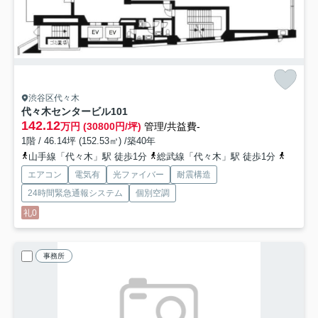
渋谷区代々木
代々木センタービル
101
142.12
万円 (30800円/坪)
管理/共益費-
1階 / 46.14坪 (152.53㎡) /築40年
山手線「代々木」駅 徒歩1分
総武線「代々木」駅 徒歩1分
山手線
エアコン
電気有
光ファイバー
耐震構造
24時間緊急通報システム
個別空調
礼0
事務所