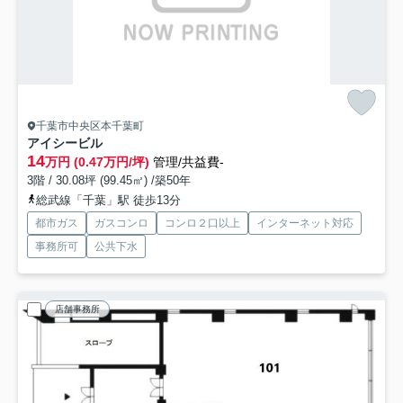
千葉市中央区本千葉町
アイシービル
14
万円 (0.47万円/坪)
管理/共益費-
3階 / 30.08坪 (99.45㎡) /築50年
総武線「千葉」駅 徒歩13分
都市ガス
ガスコンロ
コンロ２口以上
インターネット対応
事務所可
公共下水
店舗事務所