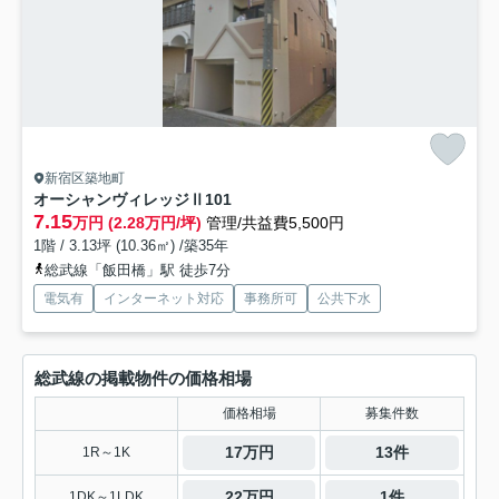
新宿区築地町
オーシャンヴィレッジⅡ
101
7.15
万円 (2.28万円/坪)
管理/共益費5,500円
1階 / 3.13坪 (10.36㎡) /築35年
総武線「飯田橋」駅 徒歩7分
電気有
インターネット対応
事務所可
公共下水
総武線の掲載物件の価格相場
価格相場
募集件数
17万円
13件
1R～1K
22万円
1件
1DK～1LDK