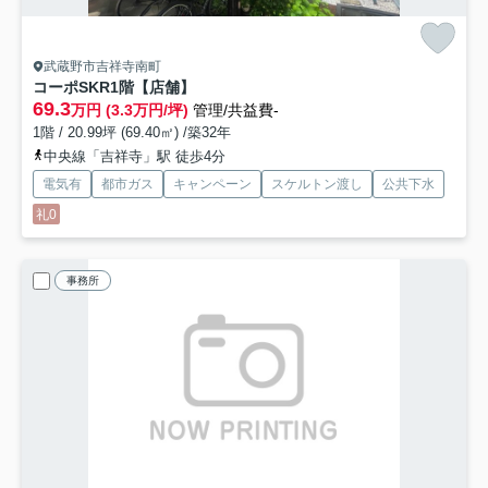
武蔵野市吉祥寺南町
コーポSKR
1階【店舗】
69.3
万円 (3.3万円/坪)
管理/共益費-
1階 / 20.99坪 (69.40㎡) /築32年
中央線「吉祥寺」駅 徒歩4分
電気有
都市ガス
キャンペーン
スケルトン渡し
公共下水
礼0
事務所