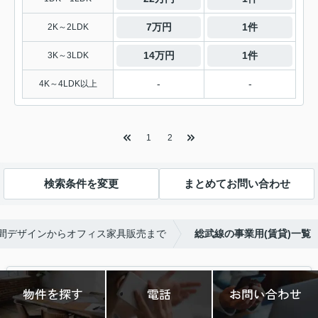
7万円
1件
2K～2LDK
14万円
1件
3K～3LDK
-
-
4K～4LDK以上
1
2
検索条件を変更
まとめてお問い合わせ
空間デザインからオフィス家具販売まで
総武線の事業用(賃貸)一覧
おすすめこだわり特集
物件を探す
電話
お問い合わせ
店舗(301件)
オフィス(212件)
東京23区(167件)
兵庫(156件)
埼玉(74件)
神奈川(65件)
大阪(62件)
その他事業用(40件)