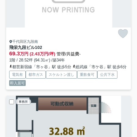
千代田区九段南
飛栄九段ビル
102
69.3
万円 (2.43万円/坪)
管理/共益費-
1階 / 28.52坪 (94.31㎡) /築34年
都営新宿線「市ヶ谷」駅 徒歩5分
総武線「市ケ谷」駅 徒歩6分
電気有
都市ガス
スケルトン渡し
重飲食可
公共下水
即入居可
事務所