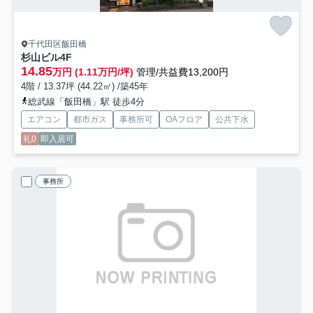
千代田区飯田橋
杉山ビル
4F
14.85
万円 (1.11万円/坪)
管理/共益費13,200円
4階 / 13.37坪 (44.22㎡) /築45年
総武線「飯田橋」駅 徒歩4分
エアコン
都市ガス
事務所可
OAフロア
公共下水
礼0
即入居可
事務所