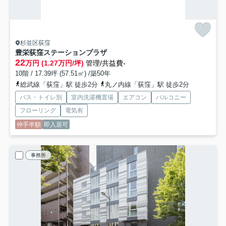
杉並区荻窪
豊栄荻窪ステーションプラザ
22
万円 (1.27万円/坪)
管理/共益費-
10階 / 17.39坪 (57.51㎡) /築50年
総武線「荻窪」駅 徒歩2分
丸ノ内線「荻窪」駅 徒歩2分
バス・トイレ別
室内洗濯機置場
エアコン
バルコニー
フローリング
電気有
仲手半額
即入居可
事務所