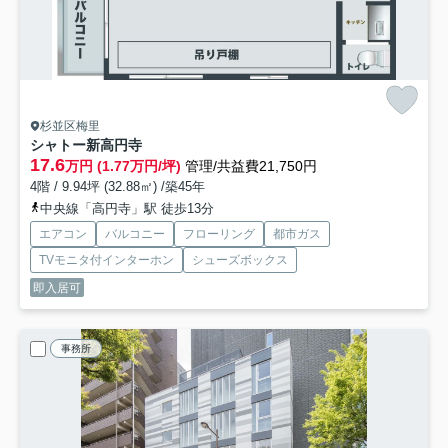
杉並区梅里
シャトー新高円寺
17.6
万円 (1.77万円/坪)
管理/共益費21,750円
4階 / 9.94坪 (32.88㎡) /築45年
中央線「高円寺」駅 徒歩13分
エアコン
バルコニー
フローリング
都市ガス
TVモニタ付インターホン
シューズボックス
即入居可
事務所