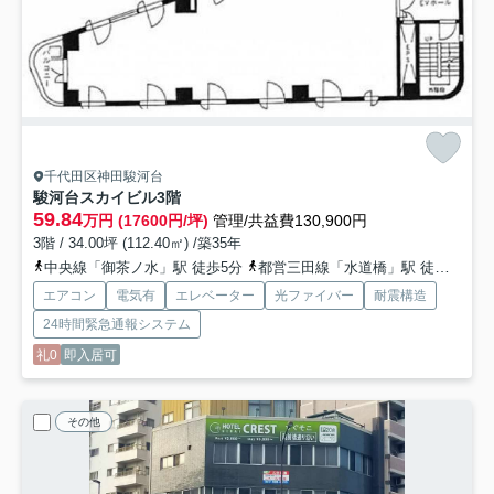
千代田区神田駿河台
駿河台スカイビル
3階
59.84
万円 (17600円/坪)
管理/共益費130,900円
3階 / 34.00坪 (112.40㎡) /築35年
中央線「御茶ノ水」駅 徒歩5分
都営三田線「水道橋」駅 徒歩7分
エアコン
電気有
エレベーター
光ファイバー
耐震構造
24時間緊急通報システム
礼0
即入居可
その他