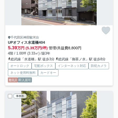
千代田区神田駿河台
UPオフィス水道橋
404
5.39
万円 (5.39万円/坪)
管理/共益費8,800円
4階 / 1.00坪 (3.33㎡) /築3年
総武線「水道橋」駅 徒歩3分
総武線「御茶ノ水」駅 徒歩8分
オートロック
宅配ボックス
インターネット対応
防犯カメラ
ネット使用料無料
カードキー
敷礼0
即入居可
事務所