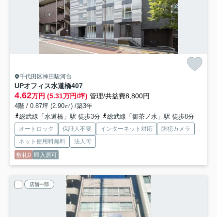
千代田区神田駿河台
UPオフィス水道橋
407
4.62
万円 (5.31万円/坪)
管理/共益費8,800円
4階 / 0.87坪 (2.90㎡) /築3年
総武線「水道橋」駅 徒歩3分
総武線「御茶ノ水」駅 徒歩8分
オートロック
保証人不要
インターネット対応
防犯カメラ
ネット使用料無料
法人可
敷礼0
即入居可
店舗一部