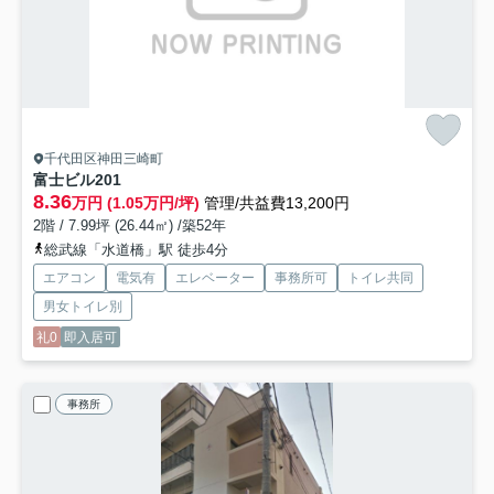
千代田区神田三崎町
富士ビル
201
8.36
万円 (1.05万円/坪)
管理/共益費13,200円
2階 / 7.99坪 (26.44㎡) /築52年
総武線「水道橋」駅 徒歩4分
エアコン
電気有
エレベーター
事務所可
トイレ共同
男女トイレ別
礼0
即入居可
事務所