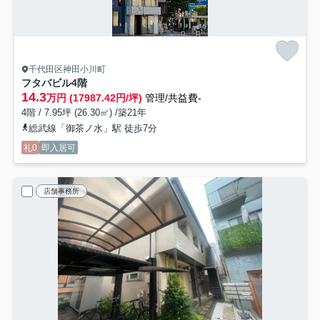
千代田区神田小川町
フタバビル
4階
14.3
万円 (17987.42円/坪)
管理/共益費-
4階 / 7.95坪 (26.30㎡) /築21年
総武線「御茶ノ水」駅 徒歩7分
礼0
即入居可
店舗事務所