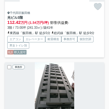
千代田区飯田橋
光ビル
3階
112.42
万円 (1.54万円/坪)
管理/共益費-
3階 / 73.00坪 (241.33㎡) /築41年
東西線「飯田橋」駅 徒歩5分
総武線「飯田橋」駅 徒歩9分
エアコン
エレベーター
耐震構造
事務所可
個別空調
男女トイレ別
礼0
即入居可
事務所