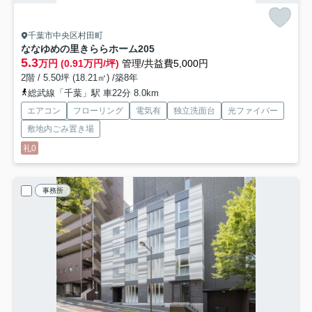
千葉市中央区村田町
ななゆめの里きららホーム
205
5.3
万円 (0.91万円/坪)
管理/共益費5,000円
2階 / 5.50坪 (18.21㎡) /築8年
総武線「千葉」駅 車22分 8.0km
エアコン
フローリング
電気有
独立洗面台
光ファイバー
敷地内ごみ置き場
礼0
事務所