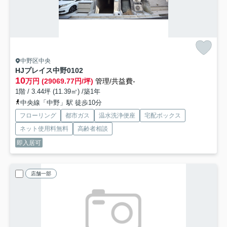
中野区中央
HJプレイス中野
0102
10
万円 (29069.77円/坪)
管理/共益費-
1階 / 3.44坪 (11.39㎡) /築1年
中央線「中野」駅 徒歩10分
フローリング
都市ガス
温水洗浄便座
宅配ボックス
ネット使用料無料
高齢者相談
即入居可
店舗一部