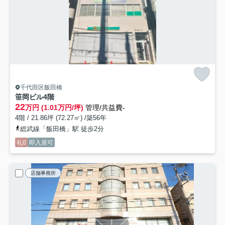
千代田区飯田橋
笹岡ビル
4階
22
万円 (1.01万円/坪)
管理/共益費-
4階 / 21.86坪 (72.27㎡) /築56年
総武線「飯田橋」駅 徒歩2分
礼0
即入居可
店舗事務所