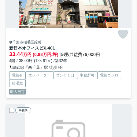
千葉市稲毛区緑町
新日本オフィスビル
401
33.44
万円 (0.88万円/坪)
管理/共益費76,000円
4階 / 38.00坪 (125.61㎡) /築32年
総武線「西千葉」駅 徒歩7分
電気有
エレベーター
コンロ１口
事務所可
電気コンロ
給湯室
即入居可
事務所