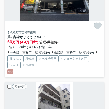
武蔵野市吉祥寺南町
第2吉祥寺じぞうビル
C・F
66
万円 (4.4万円/坪)
管理/共益費-
2階 / 10.30坪 (34.06㎡) /築10年
中央線「吉祥寺」駅 徒歩2分
総武線「吉祥寺」駅 徒歩2分
京王井
都市ガス
駐輪場
温水洗浄便座
インターネット対応
法人可
耐震構造
敷0
店舗一部