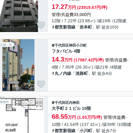
17.27
万円 (23919.67円/坪)
管理/共益費33,000円
12階 / 7.22坪 (23.88㎡) /築19年 /12階建
都営新宿線
「
岩本町
」駅 徒歩10分
店舗一部
千代田区
神田小川町
フタバビル 4階
14.3
万円 (17987.42円/坪)
管理/共益費-
4階 / 7.95坪 (26.30㎡) /築21年 /4階建
丸ノ内線
「
淡路町
」駅 徒歩4分
事務所
千代田区
内神田
大手町２１ビル 10階
68.55
万円 (1.65万円/坪)
管理/共益費-
10階 / 41.54坪 (137.32㎡) /築39年 /10階建
都営新宿線
「
小川町
」駅 徒歩7分