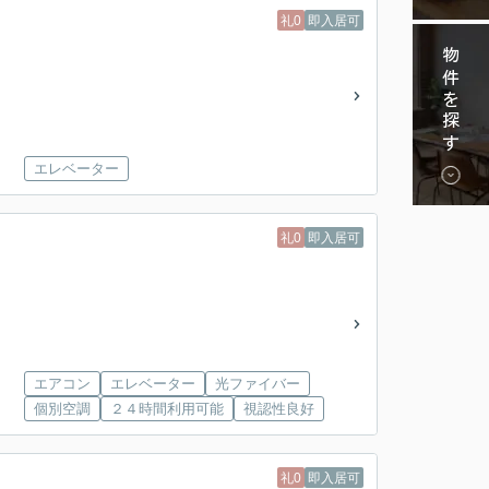
礼0
即入居可
物件を探す
エレベーター
礼0
即入居可
エアコン
エレベーター
光ファイバー
個別空調
２４時間利用可能
視認性良好
礼0
即入居可