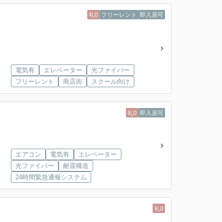
礼0
フリーレント
即入居可
電気有
エレベーター
光ファイバー
フリーレント
商店街
スクール向け
礼0
即入居可
エアコン
電気有
エレベーター
光ファイバー
耐震構造
24時間緊急通報システム
礼0