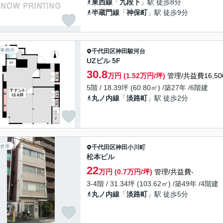
東西線
「
九段下
」駅 徒歩8分
半蔵門線
「
神保町
」駅 徒歩9分
事務所
千代田区
神田駿河台
UZビル 5F
30.8
万円 (1.52万円/坪)
管理/共益費16,50
5階 / 18.39坪 (60.80㎡) /築27年 /6階建
丸ノ内線
「
淡路町
」駅 徒歩2分
倉庫
千代田区
神田小川町
松本ビル
22
万円 (0.7万円/坪)
管理/共益費-
3-4階 / 31.34坪 (103.62㎡) /築49年 /4階建
丸ノ内線
「
淡路町
」駅 徒歩5分