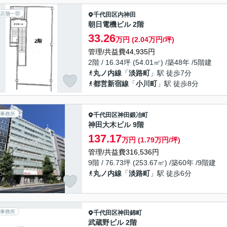
店舗一部
千代田区
内神田
朝日電機ビル 2階
33.26
万円 (2.04万円/坪)
管理/共益費44,935円
2階 / 16.34坪 (54.01㎡) /築48年 /5階建
丸ノ内線
「
淡路町
」駅 徒歩7分
都営新宿線
「
小川町
」駅 徒歩8分
事務所
千代田区
神田鍛冶町
神田大木ビル 9階
137.17
万円 (1.79万円/坪)
管理/共益費316,536円
9階 / 76.73坪 (253.67㎡) /築60年 /9階建
丸ノ内線
「
淡路町
」駅 徒歩6分
事務所
千代田区
神田錦町
武蔵野ビル 2階