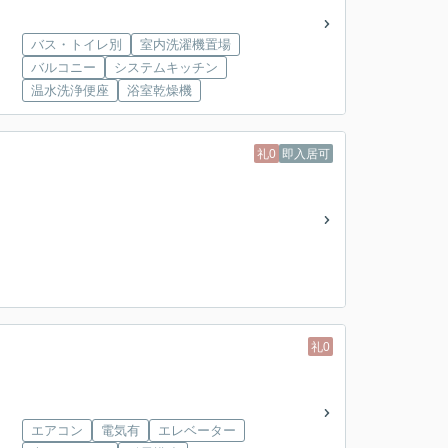
バス・トイレ別
室内洗濯機置場
バルコニー
システムキッチン
温水洗浄便座
浴室乾燥機
礼0
即入居可
礼0
エアコン
電気有
エレベーター