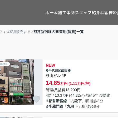
ホーム
施工事例
スタッフ紹介
お客様の
都営新宿線の事業用(賃貸)一覧
フィス家具販売まで
事務所
NEW
千代田区
飯田橋
杉山ビル 4F
14.85
万円 (1.11万円/坪)
管理/共益費13,200円
4階 / 13.37坪 (44.22㎡) /築45年 /6階建
都営新宿線
「
九段下
」駅 徒歩8分
半蔵門線
「
九段下
」駅 徒歩8分