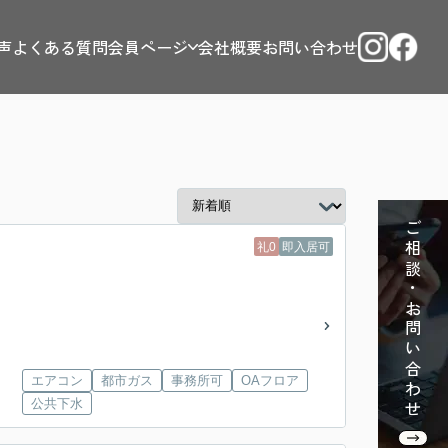
声
よくある質問
会員ページ
会社概要
お問い合わせ
ご相談・お問い合わせ
礼0
即入居可
エアコン
都市ガス
事務所可
OAフロア
公共下水