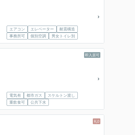
エアコン
エレベーター
耐震構造
事務所可
個別空調
男女トイレ別
即入居可
電気有
都市ガス
スケルトン渡し
重飲食可
公共下水
礼0