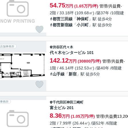
54.75
万円 (1.65万円/坪)
管理/共益費-
2階 / 33.18坪 (109.68㎡) /築37年 /10階建
都営三田線
「
神保町
」駅 徒歩4分
都営新宿線
「
小川町
」駅 徒歩9分
店舗事務所
渋谷区
代々木
代々木センタービル 101
142.12
万円 (30800円/坪)
管理/共益費-
1階 / 46.14坪 (152.53㎡) /築40年 /8階建
山手線
「
新宿
」駅 徒歩5分
事務所
千代田区
神田三崎町
富士ビル 201
8.36
万円 (1.05万円/坪)
管理/共益費13,20
2階 / 7.99坪 (26.44㎡) /築52年 /6階建