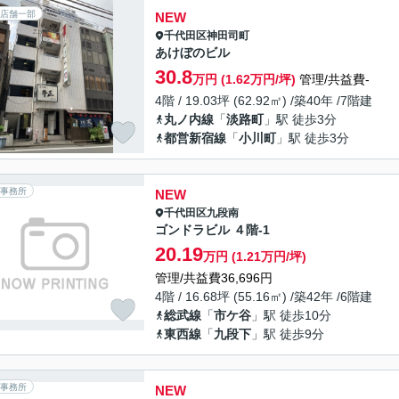
店舗一部
NEW
千代田区
神田司町
あけぼのビル
30.8
万円 (1.62万円/坪)
管理/共益費-
4階 / 19.03坪 (62.92㎡) /築40年 /7階建
丸ノ内線
「
淡路町
」駅 徒歩3分
都営新宿線
「
小川町
」駅 徒歩3分
事務所
NEW
千代田区
九段南
ゴンドラビル ４階-1
20.19
万円 (1.21万円/坪)
管理/共益費36,696円
4階 / 16.68坪 (55.16㎡) /築42年 /6階建
総武線
「
市ケ谷
」駅 徒歩10分
東西線
「
九段下
」駅 徒歩9分
事務所
NEW