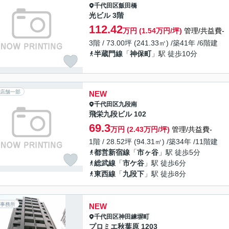
千代田区
飯田橋
光ビル 3階
112.42
万円 (1.54万円/坪)
管理/共益費-
3階 / 73.00坪 (241.33㎡) /築41年 /6階建
半蔵門線
「
神保町
」駅 徒歩10分
店舗一部
NEW
千代田区
九段南
飛栄九段ビル 102
69.3
万円 (2.43万円/坪)
管理/共益費-
1階 / 28.52坪 (94.31㎡) /築34年 /11階建
都営新宿線
「
市ヶ谷
」駅 徒歩5分
総武線
「
市ケ谷
」駅 徒歩6分
東西線
「
九段下
」駅 徒歩8分
事務所
NEW
千代田区
神田練塀町
プロミエ秋葉原 1203