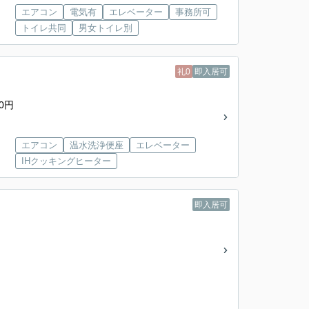
エアコン
電気有
エレベーター
事務所可
トイレ共同
男女トイレ別
礼0
即入居可
0円
エアコン
温水洗浄便座
エレベーター
IHクッキングヒーター
即入居可