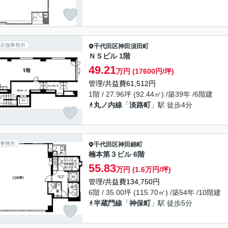
店舗事務所
千代田区
神田須田町
ＮＳビル 1階
49.21
万円 (17600円/坪)
管理/共益費61,512円
1階 / 27.96坪 (92.44㎡) /築39年 /6階建
丸ノ内線
「
淡路町
」駅 徒歩4分
事務所
千代田区
神田錦町
楠本第３ビル 6階
55.83
万円 (1.6万円/坪)
管理/共益費134,750円
6階 / 35.00坪 (115.70㎡) /築54年 /10階建
半蔵門線
「
神保町
」駅 徒歩5分