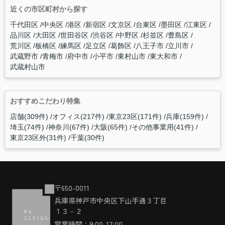
近くの市区町村から探す
千代田区
中央区
港区
新宿区
文京区
台東区
墨田区
江東区
品川区
大田区
世田谷区
渋谷区
中野区
杉並区
豊島区
荒川区
板橋区
練馬区
足立区
葛飾区
八王子市
立川市
武蔵野市
青梅市
府中市
小平市
東村山市
東大和市
武蔵村山市
おすすめこだわり特集
店舗(309件)
オフィス(217件)
東京23区(171件)
兵庫(159件)
埼玉(74件)
神奈川(67件)
大阪(65件)
その他事業用(41件)
東京23区外(31件)
千葉(30件)
〒650-0011
兵庫県神戸市中央区下山手通３丁目
１３－２
営業時間：9:00-17:00