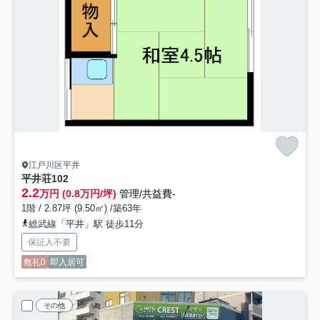
江戸川区平井
平井荘
102
2.2
万円 (0.8万円/坪)
管理/共益費-
1階 / 2.87坪 (9.50㎡) /築63年
総武線「平井」駅 徒歩11分
保証人不要
敷礼0
即入居可
その他