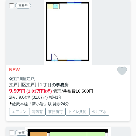
事務所
NEW
江戸川区江戸川
江戸川区江戸川１丁目の事務所
9.9
万円 (1.03万円/坪)
管理/共益費16,500円
2階 / 9.64坪 (31.87㎡) /築41年
総武本線「新小岩」駅 徒歩24分
エアコン
電気有
事務所可
トイレ共同
公共下水
倉庫