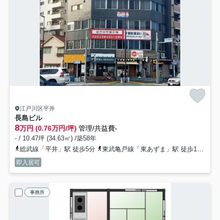
江戸川区平井
長島ビル
8
万円 (0.76万円/坪)
管理/共益費-
- / 10.47坪 (34.63㎡) /築58年
総武線「平井」駅 徒歩5分
東武亀戸線「東あずま」駅 徒歩17分
総
即入居可
事務所