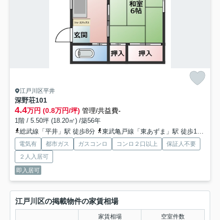
江戸川区平井
深野荘
101
4.4
万円 (0.8万円/坪)
管理/共益費-
1階 / 5.50坪 (18.20㎡) /築56年
総武線「平井」駅 徒歩8分
東武亀戸線「東あずま」駅 徒歩19分
総
電気有
都市ガス
ガスコンロ
コンロ２口以上
保証人不要
２人入居可
即入居可
江戸川区の掲載物件の家賃相場
家賃相場
空室件数