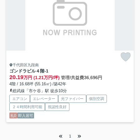
千代田区九段南
ゴンドラビル
４階-1
20.19
万円 (1.21万円/坪)
管理/共益費36,696円
4階 / 16.68坪 (55.16㎡) /築42年
総武線「市ケ谷」駅 徒歩10分
エアコン
エレベーター
光ファイバー
個別空調
２４時間利用可能
視認性良好
礼0
即入居可
1