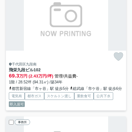
千代田区九段南
飛栄九段ビル
102
69.3
万円 (2.43万円/坪)
管理/共益費-
1階 / 28.52坪 (94.31㎡) /築34年
都営新宿線「市ヶ谷」駅 徒歩5分
総武線「市ケ谷」駅 徒歩6分
電気有
都市ガス
スケルトン渡し
重飲食可
公共下水
即入居可
事務所