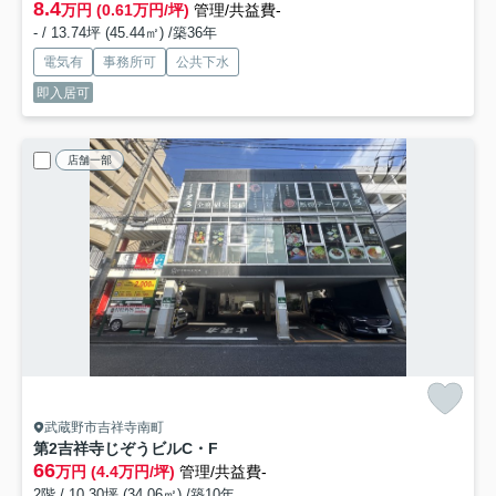
8.4
万円 (0.61万円/坪)
管理/共益費-
- / 13.74坪 (45.44㎡) /築36年
電気有
事務所可
公共下水
即入居可
店舗一部
武蔵野市吉祥寺南町
第2吉祥寺じぞうビル
C・F
66
万円 (4.4万円/坪)
管理/共益費-
2階 / 10.30坪 (34.06㎡) /築10年