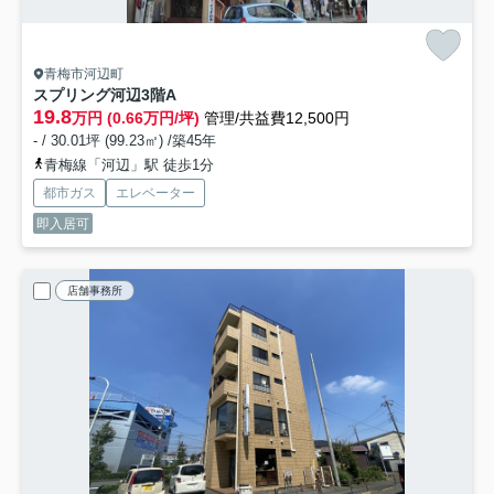
青梅市河辺町
スプリング河辺
3階A
19.8
万円 (0.66万円/坪)
管理/共益費12,500円
- / 30.01坪 (99.23㎡) /築45年
青梅線「河辺」駅 徒歩1分
都市ガス
エレベーター
即入居可
店舗事務所