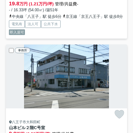
19.8
万円 (1.21万円/坪)
管理/共益費-
- / 16.33坪 (54.00㎡) /築51年
中央線「八王子」駅 徒歩6分
京王線「京王八王子」駅 徒歩8分
電気有
法人可
公共下水
即入居可
事務所
八王子市大和田町
山本ビル
２階C号室