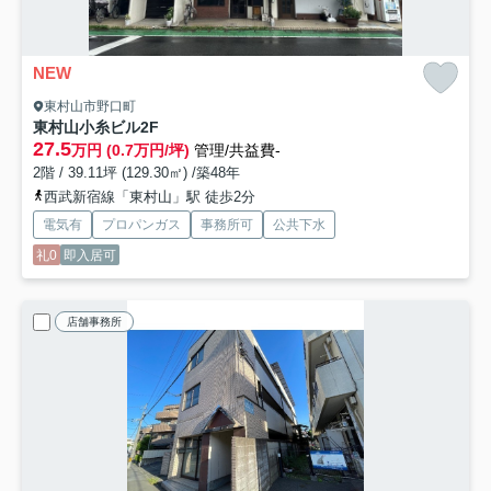
NEW
東村山市野口町
東村山小糸ビル
2F
27.5
万円 (0.7万円/坪)
管理/共益費-
2階 / 39.11坪 (129.30㎡) /築48年
西武新宿線「東村山」駅 徒歩2分
電気有
プロパンガス
事務所可
公共下水
礼0
即入居可
店舗事務所