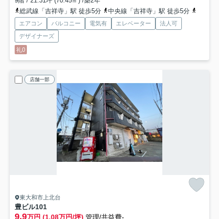
9階 / 21.31坪 (70.45㎡) /築2年
総武線「吉祥寺」駅 徒歩5分
中央線「吉祥寺」駅 徒歩5分
京王井
エアコン
バルコニー
電気有
エレベーター
法人可
デザイナーズ
礼0
店舗一部
東大和市上北台
豊ビル
101
9.9
万円 (1.08万円/坪)
管理/共益費-