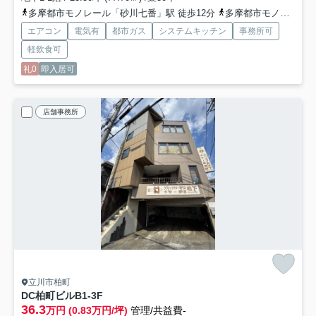
多摩都市モノレール「砂川七番」駅 徒歩12分
多摩都市モノレール「泉体育館」駅 徒歩12分
エアコン
電気有
都市ガス
システムキッチン
事務所可
軽飲食可
礼0
即入居可
店舗事務所
立川市柏町
DC柏町ビル
B1-3F
36.3
万円 (0.83万円/坪)
管理/共益費-