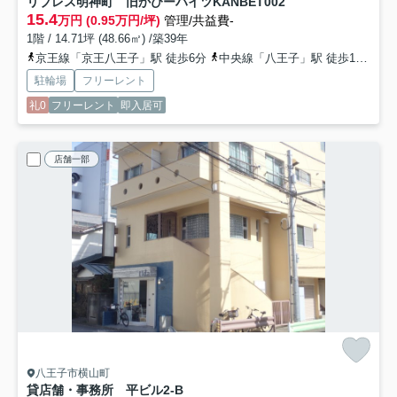
リブレス明神町 旧かぴーハイツKANBE
T002
15.4
万円 (0.95万円/坪)
管理/共益費-
1階 / 14.71坪 (48.66㎡) /築39年
京王線「京王八王子」駅 徒歩6分
中央線「八王子」駅 徒歩15分
駐輪場
フリーレント
礼0
フリーレント
即入居可
店舗一部
八王子市横山町
貸店舗・事務所 平ビル
2-B