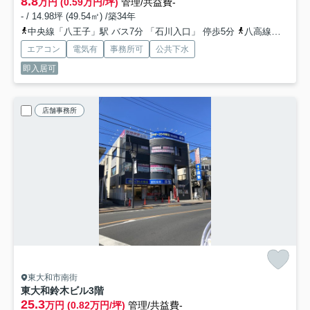
8.8
万円 (0.59万円/坪)
管理/共益費-
- / 14.98坪 (49.54㎡) /築34年
中央線「八王子」駅 バス7分 「石川入口」 停歩5分
八高線「北八王子」駅 徒歩16分
エアコン
電気有
事務所可
公共下水
即入居可
店舗事務所
東大和市南街
東大和鈴木ビル
3階
25.3
万円 (0.82万円/坪)
管理/共益費-