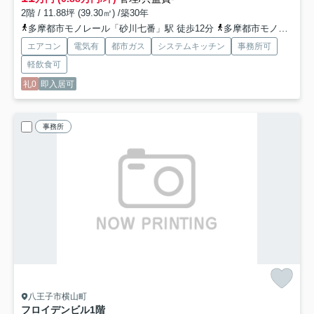
2階 / 11.88坪 (39.30㎡) /築30年
多摩都市モノレール「砂川七番」駅 徒歩12分
多摩都市モノレール「泉体育館」駅 徒歩12分
エアコン
電気有
都市ガス
システムキッチン
事務所可
軽飲食可
礼0
即入居可
事務所
八王子市横山町
フロイデンビル
1階