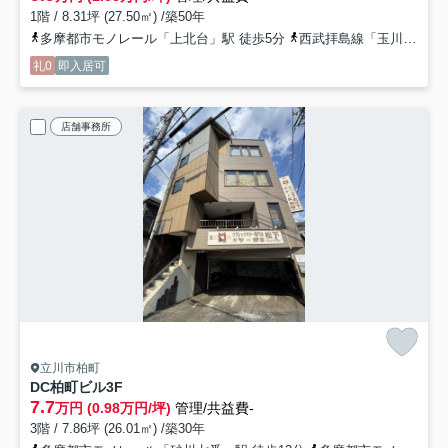
1階 / 8.31坪 (27.50㎡) /築50年
多摩都市モノレール「上北台」駅 徒歩5分
西武拝島線「玉川上水」駅 徒歩15分
礼0
即入居可
店舗事務所
立川市柏町
DC柏町ビル
3F
7.7
万円 (0.98万円/坪)
管理/共益費-
3階 / 7.86坪 (26.01㎡) /築30年