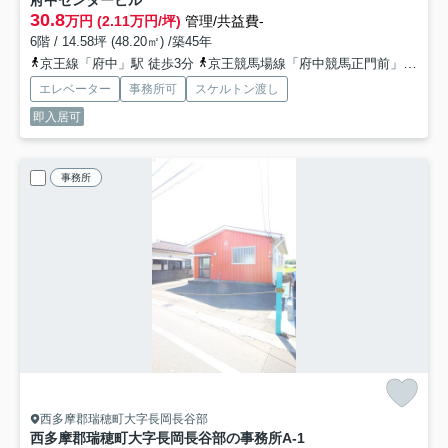
30.8
万円 (2.11万円/坪)
管理/共益費-
6階 / 14.58坪 (48.20㎡) /築45年
京王線「府中」駅 徒歩3分
京王競馬場線「府中競馬正門前」駅 徒歩13分
エレベーター
事務所可
スケルトン渡し
即入居可
事務所
西多摩郡瑞穂町大字長岡長谷部
西多摩郡瑞穂町大字長岡長谷部の事務所
A-1