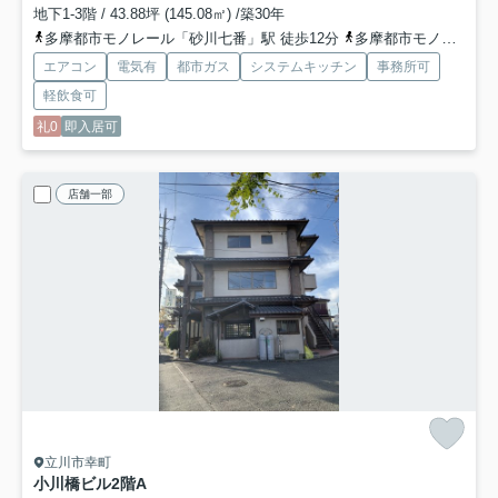
地下1-3階 / 43.88坪 (145.08㎡) /築30年
多摩都市モノレール「砂川七番」駅 徒歩12分
多摩都市モノレール「泉体育館」駅 徒歩12分
エアコン
電気有
都市ガス
システムキッチン
事務所可
軽飲食可
礼0
即入居可
店舗一部
立川市幸町
小川橋ビル
2階A