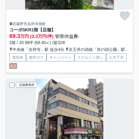
武蔵野市吉祥寺南町
コーポSKR
1階【店舗】
69.3
万円 (3.3万円/坪)
管理/共益費-
1階 / 20.99坪 (69.40㎡) /築32年
中央線「吉祥寺」駅 徒歩4分
京王井の頭線「井の頭公園」駅 徒歩9分
電気有
都市ガス
キャンペーン
スケルトン渡し
公共下水
礼0
店舗事務所