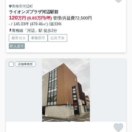
青梅市河辺町
ライオンズプラザ河辺駅前
120
万円 (0.83万円/坪)
管理/共益費72,500円
- / 145.03坪 (479.46㎡) /築33年
青梅線「河辺」駅 徒歩2分
都市ガス
事務所可
公共下水
即入居可
店舗事務所