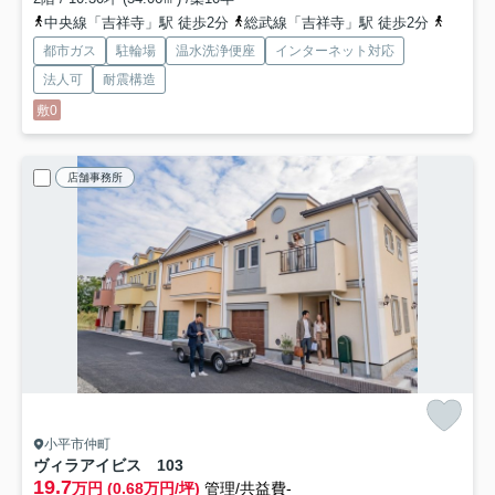
中央線「吉祥寺」駅 徒歩2分
総武線「吉祥寺」駅 徒歩2分
京王井
都市ガス
駐輪場
温水洗浄便座
インターネット対応
法人可
耐震構造
敷0
店舗事務所
小平市仲町
ヴィラアイビス
103
19.7
万円 (0.68万円/坪)
管理/共益費-