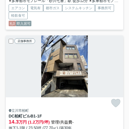
多摩都市モノレール「砂川七番」駅 徒歩12分
多摩都市モノレール「泉体育館」駅 徒歩12分
エアコン
電気有
都市ガス
システムキッチン
事務所可
軽飲食可
礼0
即入居可
店舗事務所
立川市柏町
DC柏町ビル
B1-1F
14.3
万円 (1.2万円/坪)
管理/共益費-
地下1-1階 / 23.50坪 (77.70㎡) /築30年