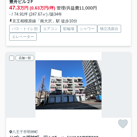
豊舟ビル
２F
47.3
万円 (0.63万円/坪)
管理/共益費11,000円
- / 74.91坪 (247.67㎡) /築34年
京王相模原線「南大沢」駅 徒歩10分
バス・トイレ別
エアコン
駐輪場
シャワー
独立洗面台
エレベーター
店舗一部
八王子市明神町