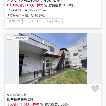
スプリング河辺駅前メディカルビル
２F
81.84
万円 (1.1万円/坪)
管理/共益費81,840円
- / 74.40坪 (245.95㎡) /築8年
青梅線「河辺」駅 徒歩4分
都市ガス
エレベーター
トイレ共同
店舗事務所
東大和市立野
田中貸事務所
２階
35
万円 (0.56万円/坪)
管理/共益費5,500円