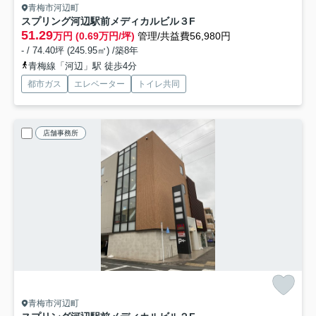
青梅市河辺町
スプリング河辺駅前メディカルビル
３F
51.29
万円 (0.69万円/坪)
管理/共益費56,980円
- / 74.40坪 (245.95㎡) /築8年
青梅線「河辺」駅 徒歩4分
都市ガス
エレベーター
トイレ共同
店舗事務所
青梅市河辺町