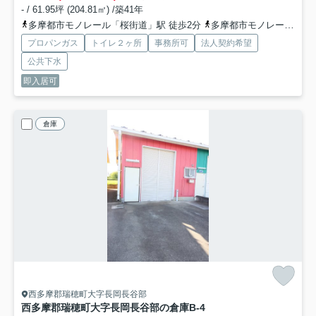
- / 61.95坪 (204.81㎡) /築41年
多摩都市モノレール「桜街道」駅 徒歩2分
多摩都市モノレール「上北台」駅 徒歩12分
プロパンガス
トイレ２ヶ所
事務所可
法人契約希望
公共下水
即入居可
倉庫
西多摩郡瑞穂町大字長岡長谷部
西多摩郡瑞穂町大字長岡長谷部の倉庫
B-4