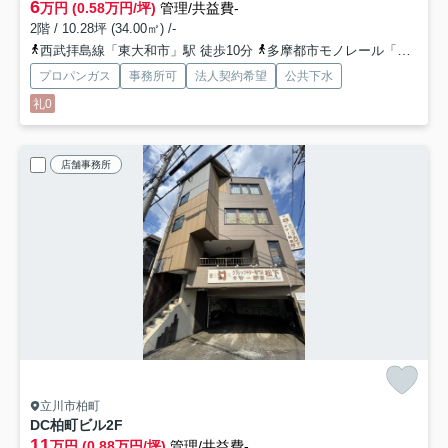
6
万円 (0.58万円/坪)
管理/共益費-
2階 / 10.28坪 (34.00㎡) /-
西武拝島線「東大和市」駅 徒歩10分
多摩都市モノレール「砂川七番」駅 徒歩20分
プロパンガス
事務所可
法人契約希望
公共下水
礼0
店舗事務所
立川市柏町
DC柏町ビル
2F
11
万円 (0.88万円/坪)
管理/共益費-