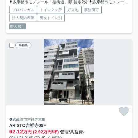
多摩都市モノレール「桜街道」駅 徒歩2分
多摩都市モノレール「上北台」駅 徒歩12分
プロパンガス
トイレ２ヶ所
好立地
事務所可
法人契約希望
男女トイレ別
即入居可
事務所
武蔵野市吉祥寺本町
ARISTO吉祥寺
09F
62.12
万円 (2.92万円/坪)
管理/共益費-