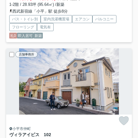
1-2階 / 28.93坪 (95.64㎡) /新築
西武新宿線「小平」駅 徒歩8分
バス・トイレ別
室内洗濯機置場
エアコン
バルコニー
フローリング
電気有
礼0
即入居可
新築
店舗事務所
小平市仲町
ヴィラアイビス
102