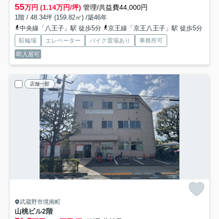
55
万円 (1.14万円/坪)
管理/共益費44,000円
1階 / 48.34坪 (159.82㎡) /築46年
中央線「八王子」駅 徒歩5分
京王線「京王八王子」駅 徒歩5分
駐輪場
エレベーター
バイク置場あり
事務所可
即入居可
店舗一部
武蔵野市境南町
山桃ビル
2階