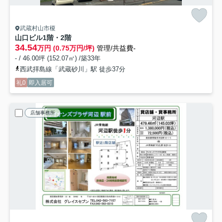
武蔵村山市榎
山口ビル
1階・2階
34.54
万円 (0.75万円/坪)
管理/共益費-
- / 46.00坪 (152.07㎡) /築33年
西武拝島線「武蔵砂川」駅 徒歩37分
礼0
即入居可
店舗事務所