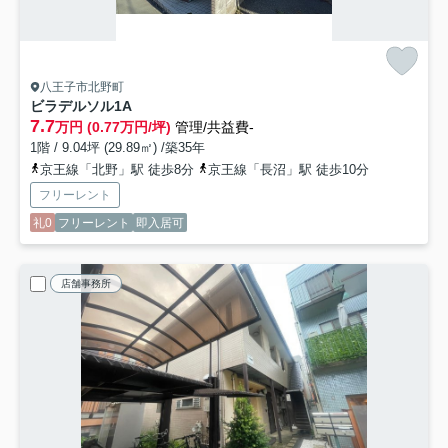
八王子市北野町
ビラデルソル
1A
7.7
万円 (0.77万円/坪)
管理/共益費-
1階 / 9.04坪 (29.89㎡) /築35年
京王線「北野」駅 徒歩8分
京王線「長沼」駅 徒歩10分
フリーレント
礼0
フリーレント
即入居可
店舗事務所