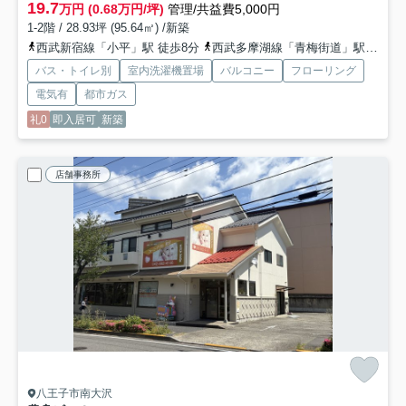
19.7
万円 (0.68万円/坪)
管理/共益費5,000円
1-2階 / 28.93坪 (95.64㎡) /新築
西武新宿線「小平」駅 徒歩8分
西武多摩湖線「青梅街道」駅 徒歩13分
バス・トイレ別
室内洗濯機置場
バルコニー
フローリング
電気有
都市ガス
礼0
即入居可
新築
店舗事務所
八王子市南大沢