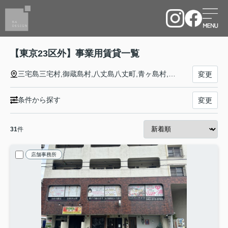
【東京23区外】事業用賃貸一覧
三宅島三宅村,御蔵島村,八丈島八丈町,青ヶ島村,小笠原村,西多摩郡日の出町,西多摩郡檜原村,西多摩郡奥多摩町,大島町,利島村,東久留米市,武蔵村山市,多摩市,稲城市,羽村市,あきる野市,西東京市,西多摩郡瑞穂町,八王子市,立川市,武蔵野市,三鷹市,青梅市,府中市,昭島市,調布市,町田市,小金井市,小平市,日野市,東村山市,国分寺市,国立市,福生市,狛江市,東大和市,清瀬市,新島村,神津島村
変更
条件から探す
変更
31
件
店舗事務所