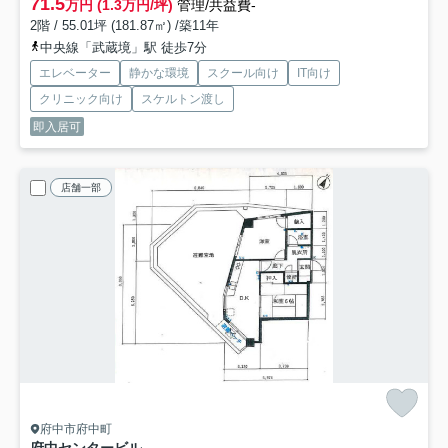
71.5
万円 (1.3万円/坪)
管理/共益費-
2階 / 55.01坪 (181.87㎡) /築11年
中央線「武蔵境」駅 徒歩7分
エレベーター
静かな環境
スクール向け
IT向け
クリニック向け
スケルトン渡し
即入居可
店舗一部
府中市府中町
府中センタービル