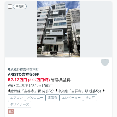
事務所
武蔵野市吉祥寺本町
ARISTO吉祥寺
09F
62.12
万円 (2.92万円/坪)
管理/共益費-
9階 / 21.31坪 (70.45㎡) /築2年
総武線「吉祥寺」駅 徒歩5分
中央線「吉祥寺」駅 徒歩5分
京王井
エアコン
バルコニー
電気有
エレベーター
法人可
デザイナーズ
礼0