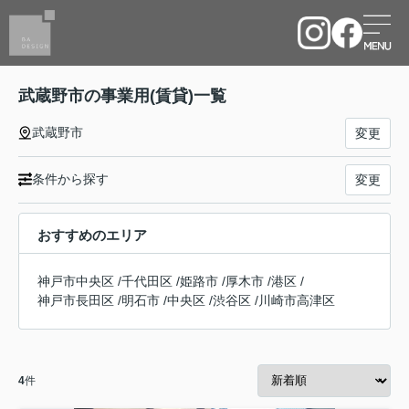
武蔵野市の事業用(賃貸)一覧
武蔵野市
変更
条件から探す
変更
おすすめのエリア
神戸市中央区
/
千代田区
/
姫路市
/
厚木市
/
港区
/
神戸市長田区
/
明石市
/
中央区
/
渋谷区
/
川崎市高津区
4
件