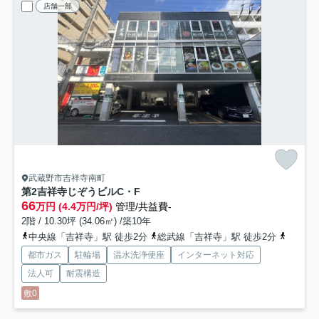
店舗一部
武蔵野市吉祥寺南町
第2吉祥寺じぞうビル
C・F
66
万円 (4.4万円/坪)
管理/共益費-
2階 / 10.30坪 (34.06㎡) /築10年
中央線「吉祥寺」駅 徒歩2分
総武線「吉祥寺」駅 徒歩2分
京王井
都市ガス
駐輪場
温水洗浄便座
インターネット対応
法人可
耐震構造
敷0