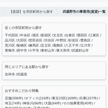
【賃貸】を市区町村から探す
武蔵野市の事業用(賃貸)一覧
近くの市区町村から探す
千代田区
中央区
港区
新宿区
文京区
台東区
墨田区
江東区
品川区
大田区
世田谷区
渋谷区
中野区
杉並区
豊島区
荒川区
板橋区
練馬区
足立区
葛飾区
八王子市
立川市
青梅市
府中市
小平市
東村山市
東大和市
武蔵村山市
同じエリアにある駅から探す
吉祥寺
武蔵境
おすすめこだわり特集
店舗(306件)
オフィス(216件)
東京23区(169件)
兵庫(157件)
埼玉(74件)
神奈川(66件)
大阪(64件)
その他事業用(40件)