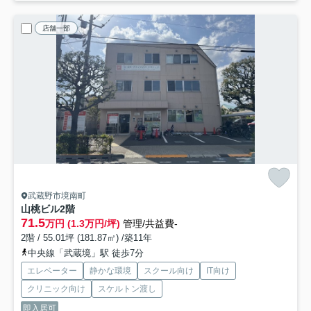
店舗一部
武蔵野市境南町
山桃ビル
2階
71.5
万円 (1.3万円/坪)
管理/共益費-
2階 / 55.01坪 (181.87㎡) /築11年
中央線「武蔵境」駅 徒歩7分
エレベーター
静かな環境
スクール向け
IT向け
クリニック向け
スケルトン渡し
即入居可