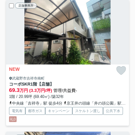
店舗事務所
NEW
武蔵野市吉祥寺南町
コーポSKR
1階【店舗】
69.3
万円 (3.3万円/坪)
管理/共益費-
1階 / 20.99坪 (69.40㎡) /築32年
中央線「吉祥寺」駅 徒歩4分
京王井の頭線「井の頭公園」駅 徒歩9分
電気有
都市ガス
キャンペーン
スケルトン渡し
公共下水
礼0