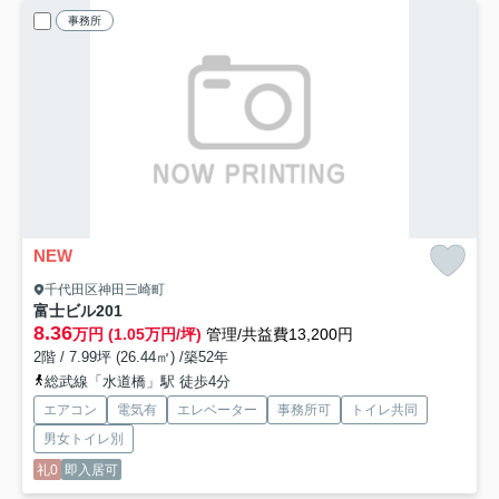
事務所
NEW
千代田区神田三崎町
富士ビル
201
8.36
万円 (1.05万円/坪)
管理/共益費13,200円
2階 / 7.99坪 (26.44㎡) /築52年
総武線「水道橋」駅 徒歩4分
エアコン
電気有
エレベーター
事務所可
トイレ共同
男女トイレ別
礼0
即入居可