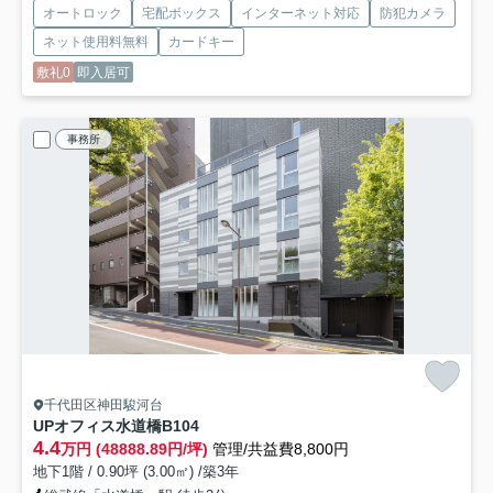
オートロック
宅配ボックス
インターネット対応
防犯カメラ
ネット使用料無料
カードキー
敷礼0
即入居可
事務所
千代田区神田駿河台
UPオフィス水道橋
B104
4.4
万円 (48888.89円/坪)
管理/共益費8,800円
地下1階 / 0.90坪 (3.00㎡) /築3年