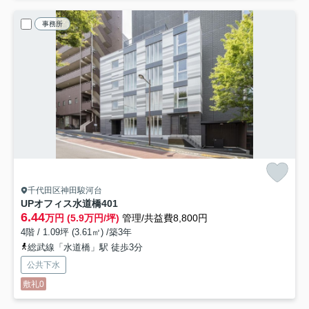
事務所
千代田区神田駿河台
UPオフィス水道橋
401
6.44
万円 (5.9万円/坪)
管理/共益費8,800円
4階 / 1.09坪 (3.61㎡) /築3年
総武線「水道橋」駅 徒歩3分
公共下水
敷礼0