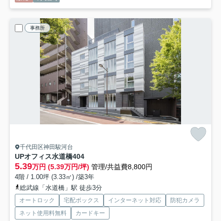
事務所
千代田区神田駿河台
UPオフィス水道橋
404
5.39
万円 (5.39万円/坪)
管理/共益費8,800円
4階 / 1.00坪 (3.33㎡) /築3年
総武線「水道橋」駅 徒歩3分
オートロック
宅配ボックス
インターネット対応
防犯カメラ
ネット使用料無料
カードキー