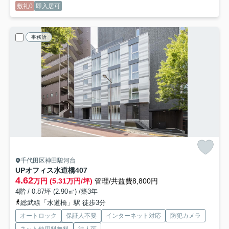
敷礼0
即入居可
事務所
千代田区神田駿河台
UPオフィス水道橋
407
4.62
万円 (5.31万円/坪)
管理/共益費8,800円
4階 / 0.87坪 (2.90㎡) /築3年
総武線「水道橋」駅 徒歩3分
オートロック
保証人不要
インターネット対応
防犯カメラ
ネット使用料無料
法人可