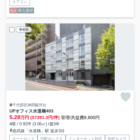
エアコン
礼0
即入居可
事務所
千代田区神田駿河台
UPオフィス水道橋
403
5.28
万円 (57391.3円/坪)
管理/共益費8,800円
4階 / 0.92坪 (3.06㎡) /築3年
総武線「水道橋」駅 徒歩3分
オートロック
宅配ボックス
インターネット対応
防犯カメラ