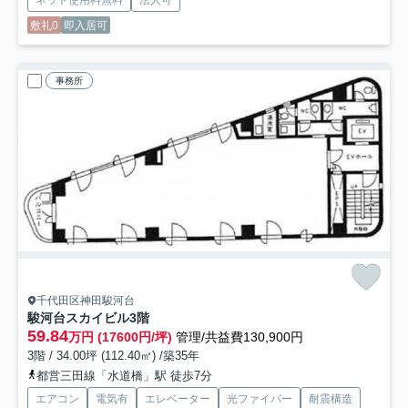
敷礼0
即入居可
事務所
千代田区神田駿河台
駿河台スカイビル
3階
59.84
万円 (17600円/坪)
管理/共益費130,900円
3階 / 34.00坪 (112.40㎡) /築35年
都営三田線「水道橋」駅 徒歩7分
エアコン
電気有
エレベーター
光ファイバー
耐震構造