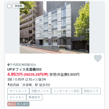
事務所
千代田区神田駿河台
UPオフィス水道橋
302
4.95
万円 (58235.29円/坪)
管理/共益費8,800円
3階 / 0.85坪 (2.81㎡) /築3年
総武線「水道橋」駅 徒歩3分
オートロック
宅配ボックス
インターネット対応
防犯カメラ
カードキー
事務所可
敷礼0
即入居可