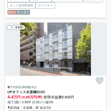
ネット使用料無料
カードキー
敷礼0
即入居可
事務所
千代田区神田駿河台
UPオフィス水道橋
B103
4.4
万円 (4.89万円/坪)
管理/共益費8,800円
地下1階 / 0.90坪 (3.00㎡) /築3年
総武線「水道橋」駅 徒歩3分