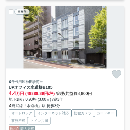
事務所
千代田区神田駿河台
UPオフィス水道橋
B105
4.4
万円 (48888.89円/坪)
管理/共益費8,800円
地下1階 / 0.90坪 (3.00㎡) /築3年
総武線「水道橋」駅 徒歩3分
オートロック
インターネット対応
防犯カメラ
カードキー
事務所可
トイレ共同
敷礼0
即入居可