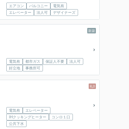
エアコン
バルコニー
電気有
エレベーター
法人可
デザイナーズ
新築
電気有
都市ガス
保証人不要
法人可
好立地
事務所可
礼0
電気有
エレベーター
IHクッキングヒーター
コンロ１口
公共下水