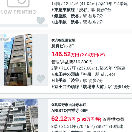
14階 / 12.41坪 (41.04㎡) /築11年 /14階建
東急東横線
「
渋谷
」駅 徒歩7分
銀座線
「
渋谷
」駅 徒歩7分
山手線
「
渋谷
」駅 徒歩7分
事務所
渋谷区
道玄坂
見真ビル 2F
146.52
万円 (2.04万円/坪)
管理/共益費316,800円
2階 / 71.87坪 (237.60㎡) /築65年 /7階建
京王井の頭線
「
神泉
」駅 徒歩4分
山手線
「
渋谷
」駅 徒歩7分
京王井の頭線
「
駒場東大前
」駅 徒歩14分
事務所
武蔵野市
吉祥寺本町
ARISTO吉祥寺 09F
62.12
万円 (2.92万円/坪)
管理/共益費-
9階 / 21.31坪 (70.45㎡) /築2年 /10階建