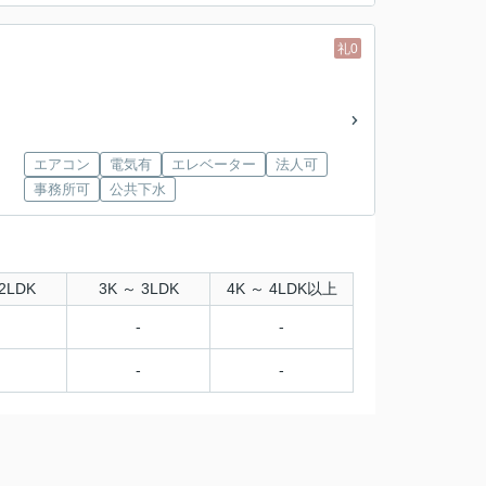
礼0
エアコン
電気有
エレベーター
法人可
事務所可
公共下水
2LDK
3K ～ 3LDK
4K ～ 4LDK以上
-
-
-
-