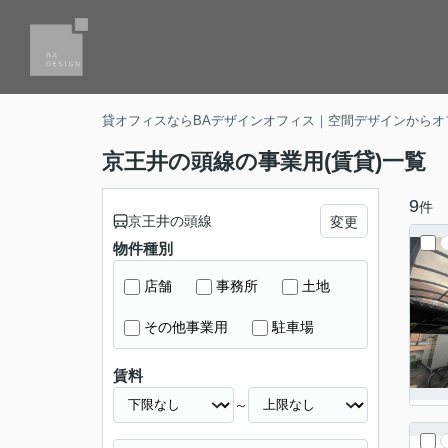
貸オフィスならBAデザインオフィス｜空間デザインからオ
京王井の頭線の事業用(賃貸)一覧
9
件
京王井の頭線
変更
物件種別
店舗
事務所
土地
その他事業用
駐車場
賃料
～