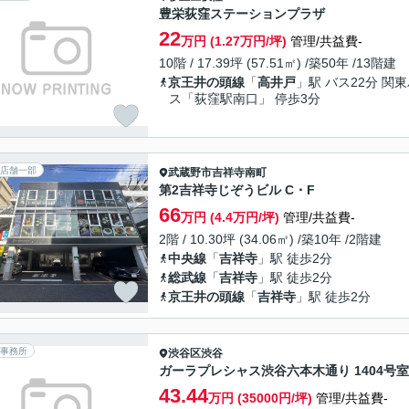
豊栄荻窪ステーションプラザ
22
万円 (1.27万円/坪)
管理/共益費-
10階 / 17.39坪 (57.51㎡) /築50年 /13階建
京王井の頭線
「
高井戸
」駅 バス22分 関
ス「荻窪駅南口」 停歩3分
店舗一部
武蔵野市
吉祥寺南町
第2吉祥寺じぞうビル C・F
66
万円 (4.4万円/坪)
管理/共益費-
2階 / 10.30坪 (34.06㎡) /築10年 /2階建
中央線
「
吉祥寺
」駅 徒歩2分
総武線
「
吉祥寺
」駅 徒歩2分
京王井の頭線
「
吉祥寺
」駅 徒歩2分
事務所
渋谷区
渋谷
ガーラプレシャス渋谷六本木通り 1404号室
43.44
万円 (35000円/坪)
管理/共益費-