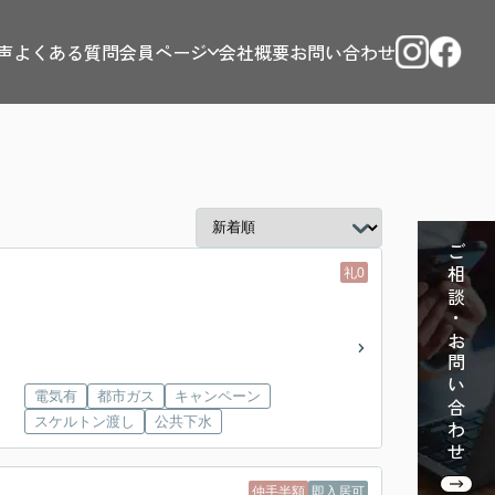
声
よくある質問
会員ページ
会社概要
お問い合わせ
ご相談・お問い合わせ
礼0
電気有
都市ガス
キャンペーン
スケルトン渡し
公共下水
仲手半額
即入居可