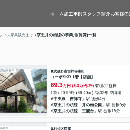
ホーム
施工事例
スタッフ紹介
お客様の
京王井の頭線の事業用(賃貸)一覧
フィス家具販売まで
店舗事務所
武蔵野市
吉祥寺南町
コーポSKR 1階【店舗】
69.3
万円 (3.3万円/坪)
管理/共益費-
1階 / 20.99坪 (69.40㎡) /築32年 /2階建
中央線
「
吉祥寺
」駅 徒歩4分
京王井の頭線
「
井の頭公園
」駅 徒歩9分
京王井の頭線
「
三鷹台
」駅 徒歩18分
事務所
杉並区
荻窪