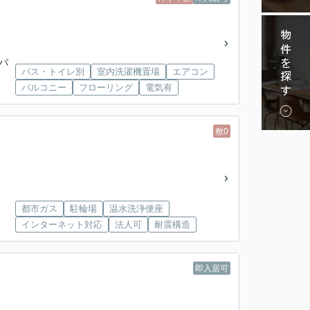
物件を探す
東バ
バス・トイレ別
室内洗濯機置場
エアコン
バルコニー
フローリング
電気有
敷0
都市ガス
駐輪場
温水洗浄便座
インターネット対応
法人可
耐震構造
即入居可