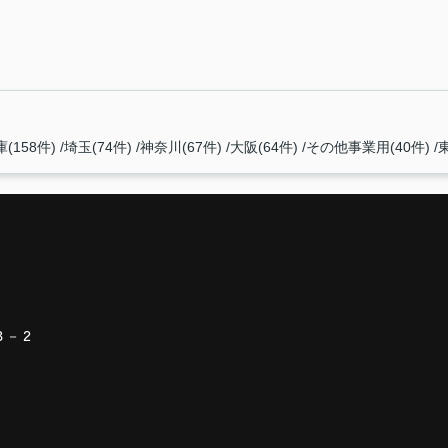
(158件)
埼玉(74件)
神奈川(67件)
大阪(64件)
その他事業用(40件)
３－２