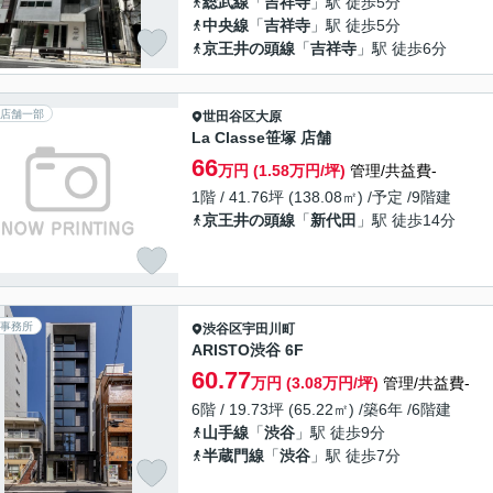
総武線
「
吉祥寺
」駅 徒歩5分
中央線
「
吉祥寺
」駅 徒歩5分
京王井の頭線
「
吉祥寺
」駅 徒歩6分
店舗一部
世田谷区
大原
La Classe笹塚 店舗
66
万円 (1.58万円/坪)
管理/共益費-
1階 / 41.76坪 (138.08㎡) /予定 /9階建
京王井の頭線
「
新代田
」駅 徒歩14分
事務所
渋谷区
宇田川町
ARISTO渋谷 6F
60.77
万円 (3.08万円/坪)
管理/共益費-
6階 / 19.73坪 (65.22㎡) /築6年 /6階建
山手線
「
渋谷
」駅 徒歩9分
半蔵門線
「
渋谷
」駅 徒歩7分