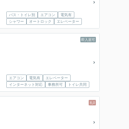
バス・トイレ別
エアコン
電気有
シャワー
オートロック
エレベーター
即入居可
エアコン
電気有
エレベーター
インターネット対応
事務所可
トイレ共同
礼0