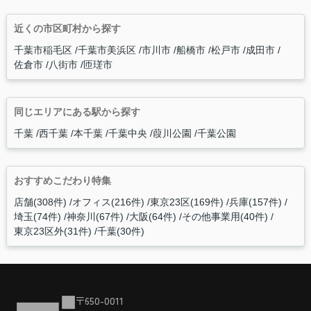
近くの市区町村から探す
千葉市稲毛区
千葉市美浜区
市川市
船橋市
松戸市
成田市
佐倉市
八街市
匝瑳市
同じエリアにある駅から探す
千葉
西千葉
本千葉
千葉中央
葭川公園
千葉公園
おすすめこだわり特集
店舗(308件)
オフィス(216件)
東京23区(169件)
兵庫(157件)
埼玉(74件)
神奈川(67件)
大阪(64件)
その他事業用(40件)
東京23区外(31件)
千葉(30件)
〒650-0011