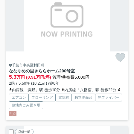
千葉市中央区村田町
ななゆめの里きららホーム
206号室
5.3
万円 (0.91万円/坪)
管理/共益費5,000円
2階 / 5.50坪 (18.21㎡) /築8年
内房線「浜野」駅 徒歩10分
内房線「八幡宿」駅 徒歩22分
総武線「
エアコン
フローリング
電気有
独立洗面台
光ファイバー
敷地内ごみ置き場
礼0
店舗一部