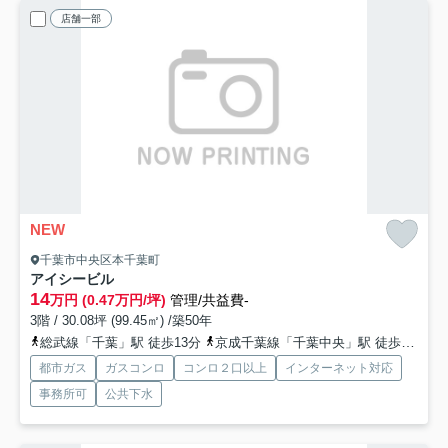
店舗一部
NEW
千葉市中央区本千葉町
アイシービル
14
万円 (0.47万円/坪)
管理/共益費-
3階 / 30.08坪 (99.45㎡) /築50年
総武線「千葉」駅 徒歩13分
京成千葉線「千葉中央」駅 徒歩4分
外
都市ガス
ガスコンロ
コンロ２口以上
インターネット対応
事務所可
公共下水