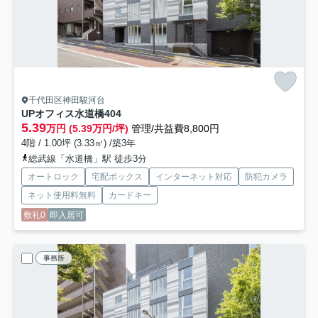
千代田区神田駿河台
UPオフィス水道橋
404
5.39
万円 (5.39万円/坪)
管理/共益費8,800円
4階 / 1.00坪 (3.33㎡) /築3年
総武線「水道橋」駅 徒歩3分
オートロック
宅配ボックス
インターネット対応
防犯カメラ
ネット使用料無料
カードキー
敷礼0
即入居可
事務所