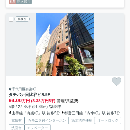
礼0
即入居可
事務所
千代田区有楽町
タチバナ日比谷ビル
5F
94.00
万円 (3.38万円/坪)
管理/共益費-
5階 / 27.78坪 (91.86㎡) /築34年
山手線「有楽町」駅 徒歩5分
都営三田線「内幸町」駅 徒歩7分
電気有
TVモニタ付インターホン
温水洗浄便座
オートロック
洗面台
エレベーター