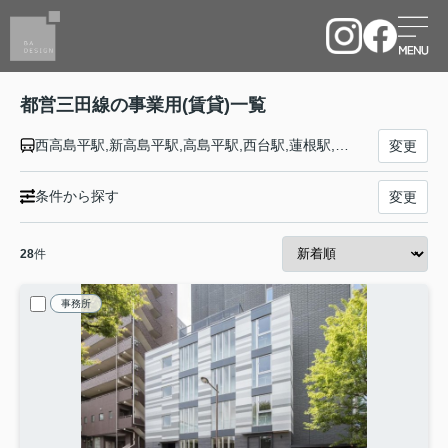
都営三田線の事業用(賃貸)一覧
西高島平駅,新高島平駅,高島平駅,西台駅,蓮根駅,志村三丁目駅,志村坂上駅,本蓮沼駅,板橋本町駅,板橋区役所前駅,新板橋駅,西巣鴨駅,巣鴨駅,千石駅,白山駅,後楽園駅,水道橋駅,神保町駅,大手町駅,有楽町駅,内幸町駅,御成門駅,芝公園駅,三田駅,白金高輪駅,白金台駅,目黒駅
変更
条件から探す
変更
28
件
事務所