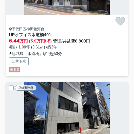
千代田区神田駿河台
UPオフィス水道橋
401
6.44
万円 (5.9万円/坪)
管理/共益費8,800円
4階 / 1.09坪 (3.61㎡) /築3年
総武線「水道橋」駅 徒歩3分
公共下水
敷礼0
店舗事務所