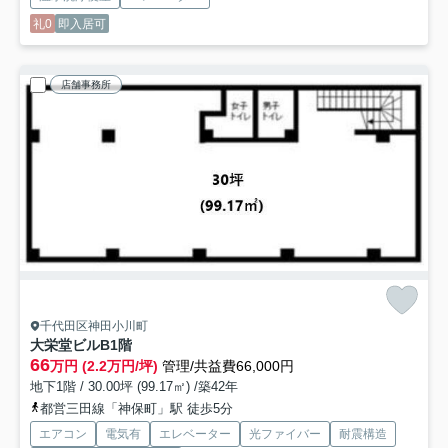
礼0
即入居可
店舗事務所
千代田区神田小川町
大栄堂ビル
B1階
66
万円 (2.2万円/坪)
管理/共益費66,000円
地下1階 / 30.00坪 (99.17㎡) /築42年
都営三田線「神保町」駅 徒歩5分
エアコン
電気有
エレベーター
光ファイバー
耐震構造