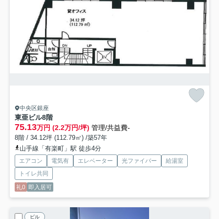
中央区銀座
東亜ビル
8階
75.13
万円 (2.2万円/坪)
管理/共益費-
8階 / 34.12坪 (112.79㎡) /築57年
山手線「有楽町」駅 徒歩4分
エアコン
電気有
エレベーター
光ファイバー
給湯室
トイレ共同
礼0
即入居可
ビル