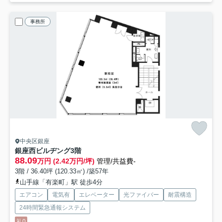
事務所
中央区銀座
銀座西ビルヂング
3階
88.09
万円 (2.42万円/坪)
管理/共益費-
3階 / 36.40坪 (120.33㎡) /築57年
山手線「有楽町」駅 徒歩4分
エアコン
電気有
エレベーター
光ファイバー
耐震構造
24時間緊急通報システム
礼0