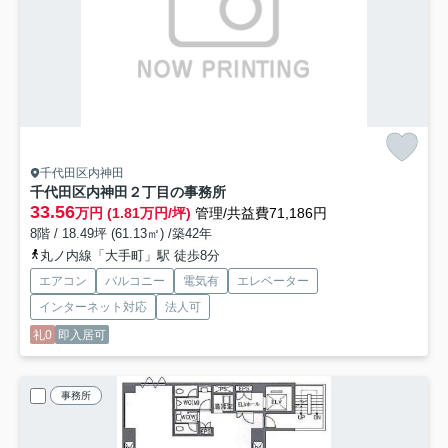
千代田区内神田
千代田区内神田２丁目の事務所
33.56
万円 (1.81万円/坪)
管理/共益費71,186円
8階 / 18.49坪 (61.13㎡) /築42年
丸ノ内線「大手町」駅 徒歩8分
エアコン
バルコニー
電気有
エレベーター
インターネット対応
法人可
礼0
即入居可
事務所