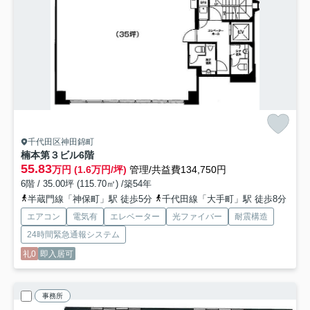
千代田区神田錦町
楠本第３ビル
6階
55.83
万円 (1.6万円/坪)
管理/共益費134,750円
6階 / 35.00坪 (115.70㎡) /築54年
半蔵門線「神保町」駅 徒歩5分
千代田線「大手町」駅 徒歩8分
エアコン
電気有
エレベーター
光ファイバー
耐震構造
24時間緊急通報システム
礼0
即入居可
事務所