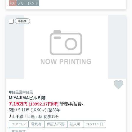
礼0
フリーレント
事務所
目黒区中目黒
MIYAJIMAビル
５階
7.15
万円 (13992.17円/坪)
管理/共益費-
5階 / 5.11坪 (16.90㎡) /築33年
山手線「目黒」駅 徒歩19分
エアコン
電気有
保証人不要
法人可
コンロ１口
事務所可