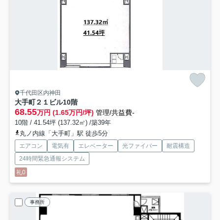
千代田区内神田
大手町２１ビル
10階
68.55
万円 (1.65万円/坪)
管理/共益費-
10階 / 41.54坪 (137.32㎡) /築39年
丸ノ内線「大手町」駅 徒歩5分
エアコン
電気有
エレベーター
光ファイバー
耐震構造
24時間緊急通報システム
礼0
事務所