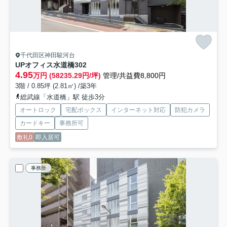
千代田区神田駿河台
UPオフィス水道橋
302
4.95
万円 (58235.29円/坪)
管理/共益費8,800円
3階 / 0.85坪 (2.81㎡) /築3年
総武線「水道橋」駅 徒歩3分
オートロック
宅配ボックス
インターネット対応
防犯カメラ
カードキー
事務所可
敷礼0
即入居可
事務所