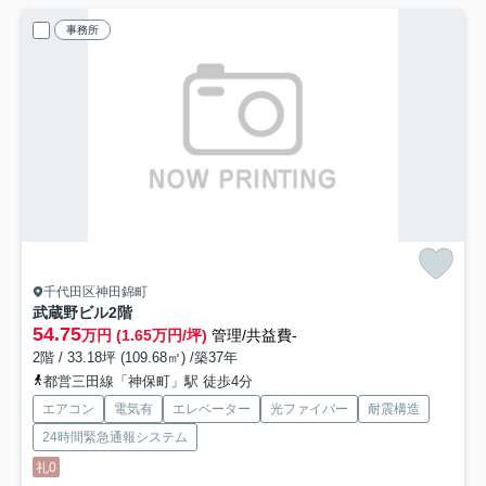
事務所
千代田区神田錦町
武蔵野ビル
2階
54.75
万円 (1.65万円/坪)
管理/共益費-
2階 / 33.18坪 (109.68㎡) /築37年
都営三田線「神保町」駅 徒歩4分
エアコン
電気有
エレベーター
光ファイバー
耐震構造
24時間緊急通報システム
礼0