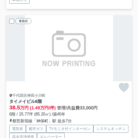
事務所
千代田区神田小川町
タイメイビル
6階
38.5
万円 (1.49万円/坪)
管理/共益費33,000円
6階 / 25.77坪 (85.20㎡) /築45年
都営新宿線「神保町」駅 徒歩7分
電気有
都市ガス
TVモニタ付インターホン
システムキッチン
温水洗浄便座
エレベーター