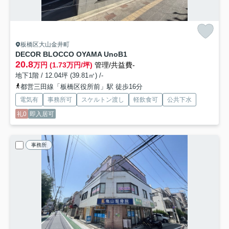
板橋区大山金井町
DECOR BLOCCO OYAMA Uno
B1
20.8
万円 (1.73万円/坪)
管理/共益費-
地下1階 / 12.04坪 (39.81㎡) /-
都営三田線「板橋区役所前」駅 徒歩16分
電気有
事務所可
スケルトン渡し
軽飲食可
公共下水
礼0
即入居可
事務所