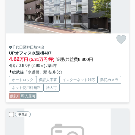
千代田区神田駿河台
UPオフィス水道橋
407
4.62
万円 (5.31万円/坪)
管理/共益費8,800円
4階 / 0.87坪 (2.90㎡) /築3年
総武線「水道橋」駅 徒歩3分
オートロック
保証人不要
インターネット対応
防犯カメラ
ネット使用料無料
法人可
敷礼0
即入居可
事務所