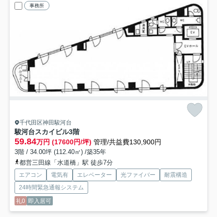
事務所
千代田区神田駿河台
駿河台スカイビル
3階
59.84
万円 (17600円/坪)
管理/共益費130,900円
3階 / 34.00坪 (112.40㎡) /築35年
都営三田線「水道橋」駅 徒歩7分
エアコン
電気有
エレベーター
光ファイバー
耐震構造
24時間緊急通報システム
礼0
即入居可