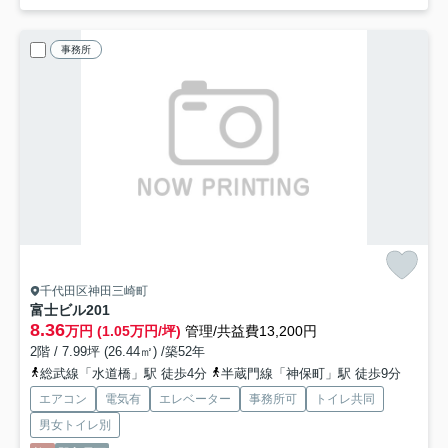
事務所
千代田区神田三崎町
富士ビル
201
8.36
万円 (1.05万円/坪)
管理/共益費13,200円
2階 / 7.99坪 (26.44㎡) /築52年
総武線「水道橋」駅 徒歩4分
半蔵門線「神保町」駅 徒歩9分
エアコン
電気有
エレベーター
事務所可
トイレ共同
男女トイレ別