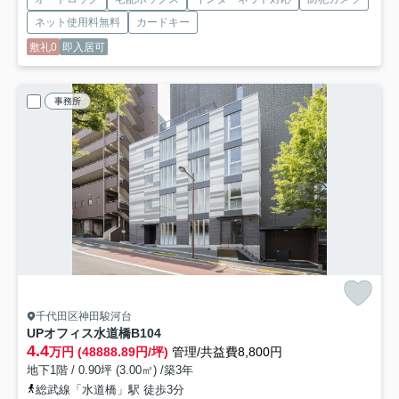
ネット使用料無料
カードキー
敷礼0
即入居可
事務所
千代田区神田駿河台
UPオフィス水道橋
B104
4.4
万円 (48888.89円/坪)
管理/共益費8,800円
地下1階 / 0.90坪 (3.00㎡) /築3年
総武線「水道橋」駅 徒歩3分