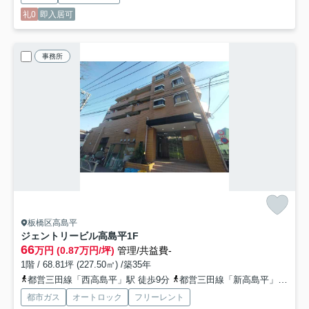
礼0
即入居可
事務所
板橋区高島平
ジェントリービル高島平
1F
66
万円 (0.87万円/坪)
管理/共益費-
1階 / 68.81坪 (227.50㎡) /築35年
都営三田線「西高島平」駅 徒歩9分
都営三田線「新高島平」駅 徒歩15分
都市ガス
オートロック
フリーレント