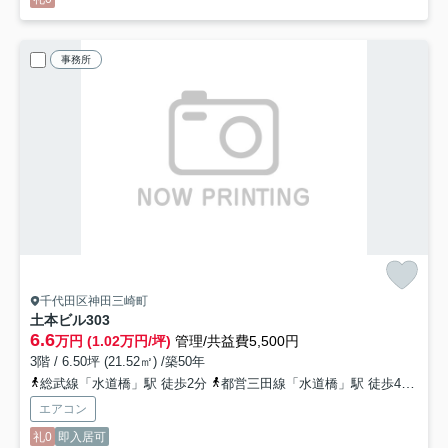
事務所
千代田区神田三崎町
土本ビル
303
6.6
万円 (1.02万円/坪)
管理/共益費5,500円
3階 / 6.50坪 (21.52㎡) /築50年
総武線「水道橋」駅 徒歩2分
都営三田線「水道橋」駅 徒歩4分
丸
エアコン
礼0
即入居可