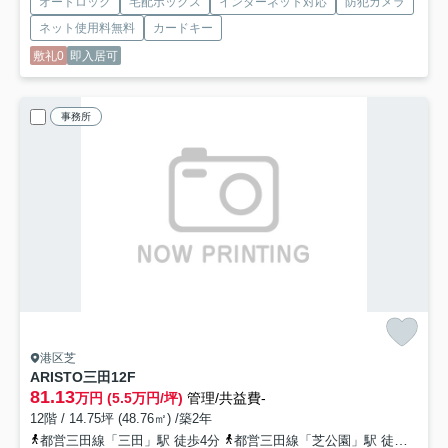
オートロック
宅配ボックス
インターネット対応
防犯カメラ
ネット使用料無料
カードキー
敷礼0
即入居可
事務所
港区芝
ARISTO三田
12F
81.13
万円 (5.5万円/坪)
管理/共益費-
12階 / 14.75坪 (48.76㎡) /築2年
都営三田線「三田」駅 徒歩4分
都営三田線「芝公園」駅 徒歩11分