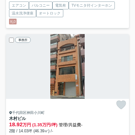
エアコン
バルコニー
電気有
TVモニタ付インターホン
温水洗浄便座
オートロック
礼0
事務所
千代田区神田小川町
木村ビル
18.92
万円 (1.35万円/坪)
管理/共益費-
2階 / 14.03坪 (46.39㎡) /-