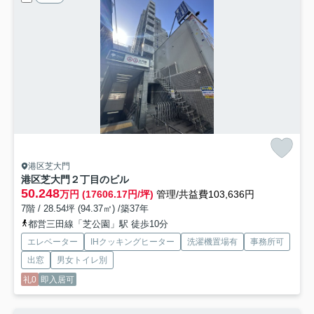
港区芝大門
港区芝大門２丁目のビル
50.248
万円 (17606.17円/坪)
管理/共益費103,636円
7階 / 28.54坪 (94.37㎡) /築37年
都営三田線「芝公園」駅 徒歩10分
エレベーター
IHクッキングヒーター
洗濯機置場有
事務所可
出窓
男女トイレ別
礼0
即入居可