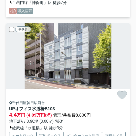
半蔵門線「神保町」駅 徒歩7分
礼0
即入居可
事務所
千代田区神田駿河台
UPオフィス水道橋
B103
4.4
万円 (4.89万円/坪)
管理/共益費8,800円
地下1階 / 0.90坪 (3.00㎡) /築3年
総武線「水道橋」駅 徒歩3分
オートロック
宅配ボックス
インターネット対応
防犯カメラ