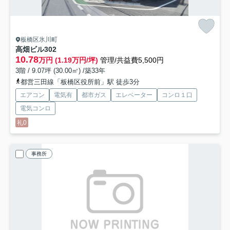
板橋区氷川町
高畑ビル
302
10.78
万円 (1.19万円/坪)
管理/共益費5,500円
3階 / 9.07坪 (30.00㎡) /築33年
都営三田線「板橋区役所前」駅 徒歩3分
エアコン
電気有
都市ガス
エレベーター
コンロ１口
電気コンロ
礼0
事務所