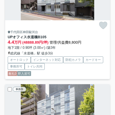
千代田区神田駿河台
UPオフィス水道橋
B105
4.4
万円 (48888.89円/坪)
管理/共益費8,800円
地下1階 / 0.90坪 (3.00㎡) /築3年
総武線「水道橋」駅 徒歩3分
オートロック
インターネット対応
防犯カメラ
カードキー
事務所可
トイレ共同
敷礼0
即入居可
事務所