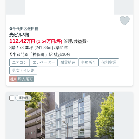
千代田区飯田橋
光ビル
3階
112.42
万円 (1.54万円/坪)
管理/共益費-
3階 / 73.00坪 (241.33㎡) /築41年
半蔵門線「神保町」駅 徒歩10分
エアコン
エレベーター
耐震構造
事務所可
個別空調
男女トイレ別
礼0
即入居可
事務所