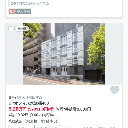
24時間緊急通報システム
礼0
即入居可
事務所
千代田区神田駿河台
UPオフィス水道橋
403
5.28
万円 (57391.3円/坪)
管理/共益費8,800円
4階 / 0.92坪 (3.06㎡) /築3年
総武線「水道橋」駅 徒歩3分