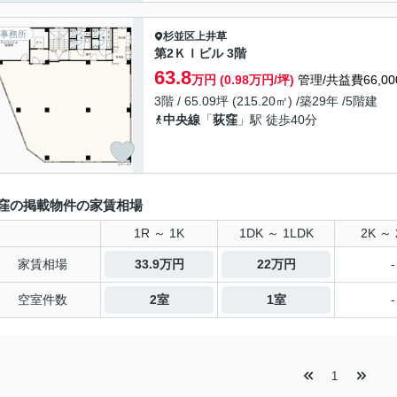
事務所
杉並区
上井草
第2ＫＩビル 3階
63.8
万円 (0.98万円/坪)
管理/共益費66,00
3階 / 65.09坪 (215.20㎡) /築29年 /5階建
中央線
「
荻窪
」駅 徒歩40分
窪の掲載物件の家賃相場
1R ～ 1K
1DK ～ 1LDK
2K ～ 
家賃相場
33.9万円
22万円
-
空室件数
2室
1室
-
1