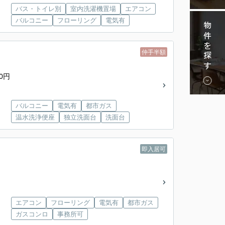
バス・トイレ別
室内洗濯機置場
エアコン
バルコニー
フローリング
電気有
物件を探す
仲手半額
0円
バルコニー
電気有
都市ガス
温水洗浄便座
独立洗面台
洗面台
即入居可
エアコン
フローリング
電気有
都市ガス
ガスコンロ
事務所可