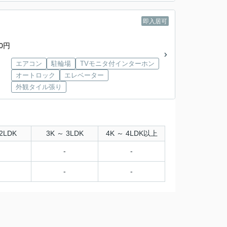
即入居可
0円
エアコン
駐輪場
TVモニタ付インターホン
オートロック
エレベーター
外観タイル張り
2LDK
3K ～ 3LDK
4K ～ 4LDK以上
-
-
-
-