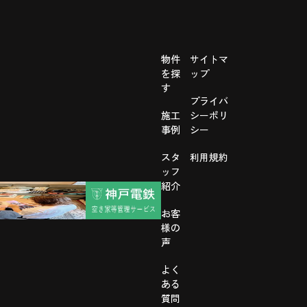
物件
サイトマ
を探
ップ
す
プライバ
施工
シーポリ
事例
シー
スタ
利用規約
ッフ
紹介
お客
様の
声
よく
ある
質問