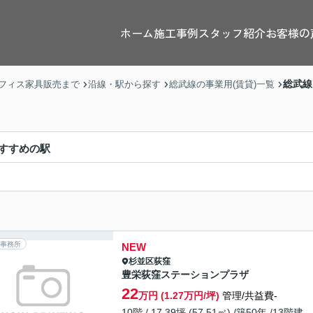
ホーム
施工事例
スタッフ紹介
お客様の
総武線
フィス家具販売まで
沿線・駅から探す
総武線の事業用(賃貸)一覧
すすめの駅
事務所
NEW
杉並区
荻窪
豊栄荻窪ステーションプラザ
22
万円 (1.27万円/坪)
管理/共益費-
10階 / 17.39坪 (57.51㎡) /築50年 /13階建