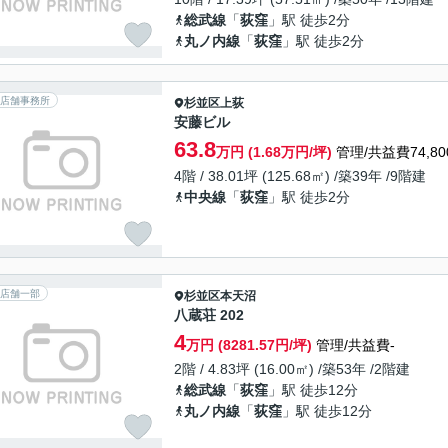
総武線
「
荻窪
」駅 徒歩2分
丸ノ内線
「
荻窪
」駅 徒歩2分
店舗事務所
杉並区
上荻
安藤ビル
63.8
万円 (1.68万円/坪)
管理/共益費74,80
4階 / 38.01坪 (125.68㎡) /築39年 /9階建
中央線
「
荻窪
」駅 徒歩2分
店舗一部
杉並区
本天沼
八蔵荘 202
4
万円 (8281.57円/坪)
管理/共益費-
2階 / 4.83坪 (16.00㎡) /築53年 /2階建
総武線
「
荻窪
」駅 徒歩12分
丸ノ内線
「
荻窪
」駅 徒歩12分