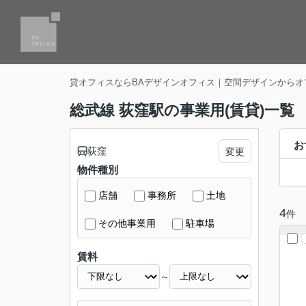
貸オフィスならBAデザインオフィス｜空間デザインからオ
総武線 荻窪駅の事業用(賃貸)一覧
お
荻窪
変更
物件種別
店舗
事務所
土地
4
件
その他事業用
駐車場
賃料
～