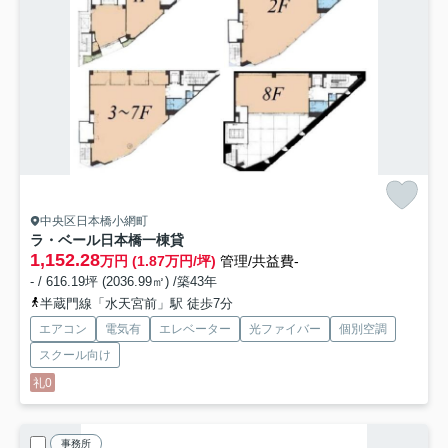
中央区日本橋小網町
ラ・ベール日本橋
一棟貸
1,152.28
万円 (1.87万円/坪)
管理/共益費-
- / 616.19坪 (2036.99㎡) /築43年
半蔵門線「水天宮前」駅 徒歩7分
エアコン
電気有
エレベーター
光ファイバー
個別空調
スクール向け
礼0
事務所