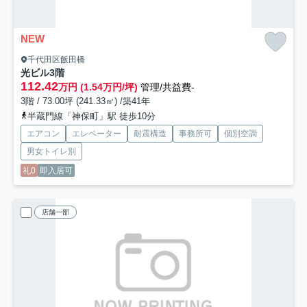
NEW
千代田区飯田橋
光ビル
3階
112.42
万円 (1.54万円/坪)
管理/共益費-
3階 / 73.00坪 (241.33㎡) /築41年
半蔵門線「神保町」駅 徒歩10分
エアコン
エレベーター
耐震構造
事務所可
個別空調
男女トイレ別
礼0
即入居可
店舗一部