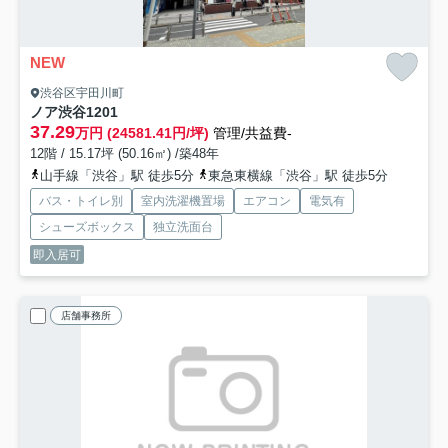
NEW
渋谷区宇田川町
ノア渋谷
1201
37.29
万円 (24581.41円/坪)
管理/共益費-
12階 / 15.17坪 (50.16㎡) /築48年
山手線「渋谷」駅 徒歩5分
東急東横線「渋谷」駅 徒歩5分
バス・トイレ別
室内洗濯機置場
エアコン
電気有
シューズボックス
独立洗面台
即入居可
店舗事務所