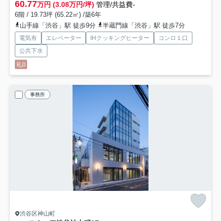
60.77
万円 (3.08万円/坪)
管理/共益費-
6階 / 19.73坪 (65.22㎡) /築6年
山手線「渋谷」駅 徒歩9分
半蔵門線「渋谷」駅 徒歩7分
電気有
エレベーター
IHクッキングヒーター
コンロ１口
公共下水
礼0
事務所
渋谷区神山町