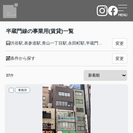
半蔵門線の事業用(賃貸)一覧
渋谷駅,表参道駅,青山一丁目駅,永田町駅,半蔵門駅,九段下駅,神保町駅,大手町駅,三越前駅,水天宮前駅,清澄白河駅,住吉駅,錦糸町駅,押上駅
変更
条件から探す
変更
37
件
事務所