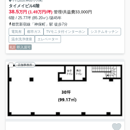
千代田区神田小川町
タイメイビル
6階
38.5
万円 (1.49万円/坪)
管理/共益費33,000円
6階 / 25.77坪 (85.20㎡) /築45年
都営新宿線「神保町」駅 徒歩7分
電気有
都市ガス
TVモニタ付インターホン
システムキッチン
温水洗浄便座
エレベーター
礼0
即入居可
店舗事務所