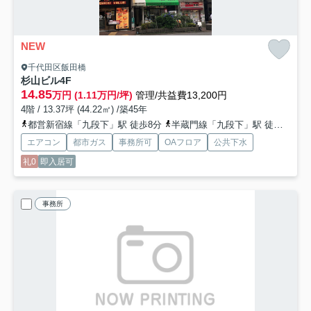
NEW
千代田区飯田橋
杉山ビル
4F
14.85
万円 (1.11万円/坪)
管理/共益費13,200円
4階 / 13.37坪 (44.22㎡) /築45年
都営新宿線「九段下」駅 徒歩8分
半蔵門線「九段下」駅 徒歩8分
エアコン
都市ガス
事務所可
OAフロア
公共下水
礼0
即入居可
事務所