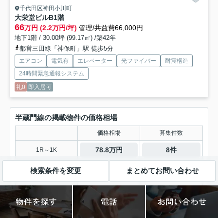
千代田区神田小川町
大栄堂ビル
B1階
66
万円 (2.2万円/坪)
管理/共益費66,000円
地下1階 / 30.00坪 (99.17㎡) /築42年
都営三田線「神保町」駅 徒歩5分
エアコン
電気有
エレベーター
光ファイバー
耐震構造
24時間緊急通報システム
礼0
即入居可
半蔵門線の掲載物件の価格相場
価格相場
募集件数
78.8万円
8件
1R～1K
27.6万円
2件
1DK～1LDK
検索条件を変更
まとめてお問い合わせ
-
-
2K～2LDK
物件を探す
電話
お問い合わせ
38.5万円
1件
3K～3LDK