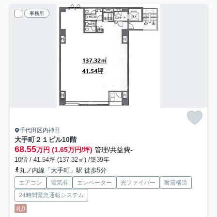
事務所
千代田区内神田
大手町２１ビル
10階
68.55
万円 (1.65万円/坪)
管理/共益費-
10階 / 41.54坪 (137.32㎡) /築39年
丸ノ内線「大手町」駅 徒歩5分
エアコン
電気有
エレベーター
光ファイバー
耐震構造
24時間緊急通報システム
礼0