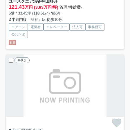
ユースクエア渋谷神山町
6F
121.43
万円 (3.63万円/坪)
管理/共益費-
6階 / 33.45坪 (110.61㎡) /築6年
半蔵門線「渋谷」駅 徒歩10分
エアコン
電気有
エレベーター
法人可
事務所可
公共下水
礼0
事務所