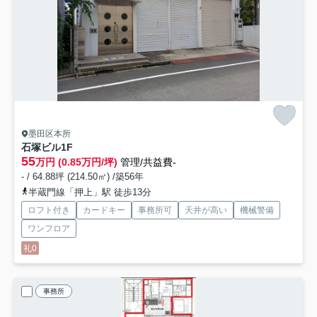
墨田区本所
石塚ビル
1F
55
万円 (0.85万円/坪)
管理/共益費-
- / 64.88坪 (214.50㎡) /築56年
半蔵門線「押上」駅 徒歩13分
ロフト付き
カードキー
事務所可
天井が高い
機械警備
ワンフロア
礼0
事務所