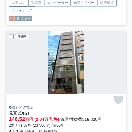
エアコン
電気有
エレベーター
光ファイバー
耐震構造
デザイナーズ
礼0
即入居可
事務所
渋谷区道玄坂
見真ビル
2F
146.52
万円 (2.04万円/坪)
管理/共益費316,800円
2階 / 71.87坪 (237.60㎡) /築65年
山手線「渋谷」駅 徒歩7分