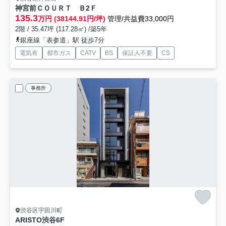
神宮前ＣＯＵＲＴ Ｂ
2Ｆ
135.3
万円 (38144.91円/坪)
管理/共益費33,000円
2階 / 35.47坪 (117.28㎡) /築5年
銀座線「表参道」駅 徒歩7分
電気有
都市ガス
CATV
BS
保証人不要
CS
事務所
渋谷区宇田川町
ARISTO渋谷
6F