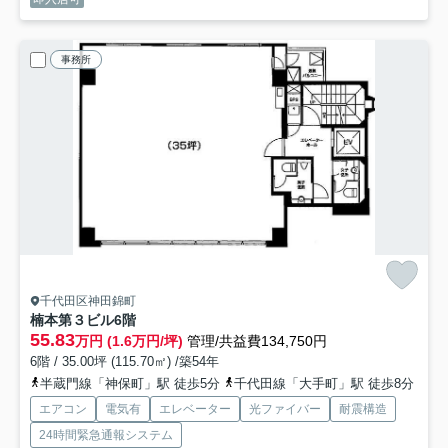
事務所
千代田区神田錦町
楠本第３ビル
6階
55.83
万円 (1.6万円/坪)
管理/共益費134,750円
6階 / 35.00坪 (115.70㎡) /築54年
半蔵門線「神保町」駅 徒歩5分
千代田線「大手町」駅 徒歩8分
エアコン
電気有
エレベーター
光ファイバー
耐震構造
24時間緊急通報システム