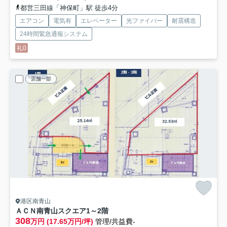
都営三田線「神保町」駅 徒歩4分
エアコン
電気有
エレベーター
光ファイバー
耐震構造
24時間緊急通報システム
礼0
店舗一部
港区南青山
ＡＣＮ南青山スクエア
1～2階
308
万円 (17.65万円/坪)
管理/共益費-