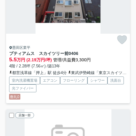
墨田区業平
プティアムス スカイツリー前
0406
5.5
万円 (2.19万円/坪)
管理/共益費3,300円
4階 / 2.28坪 (7.56㎡) /築13年
都営浅草線「押上」駅 徒歩4分
東武伊勢崎線「東京スカイツリー」駅 徒歩7分
室内洗濯機置場
エアコン
フローリング
シャワー
洗面台
光ファイバー
敷礼0
店舗一部