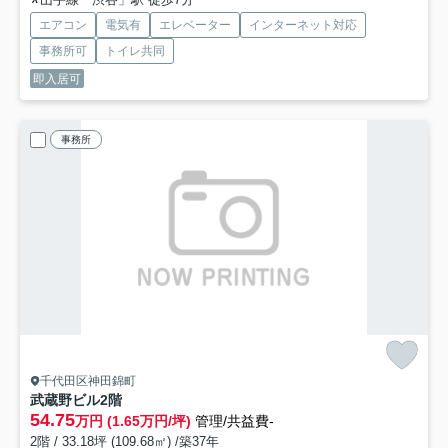
エアコン
電気有
エレベーター
インターネット対応
事務所可
トイレ共同
即入居可
事務所
千代田区神田錦町
武蔵野ビル
2階
54.75
万円 (1.65万円/坪)
管理/共益費-
2階 / 33.18坪 (109.68㎡) /築37年