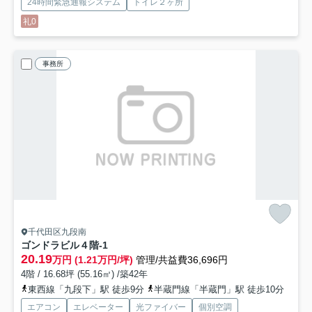
24時間緊急通報システム
トイレ２ヶ所
礼0
事務所
千代田区九段南
ゴンドラビル
４階-1
20.19
万円 (1.21万円/坪)
管理/共益費36,696円
4階 / 16.68坪 (55.16㎡) /築42年
東西線「九段下」駅 徒歩9分
半蔵門線「半蔵門」駅 徒歩10分
エアコン
エレベーター
光ファイバー
個別空調