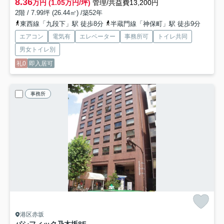
8.36
万円 (1.05万円/坪)
管理/共益費13,200円
2階 / 7.99坪 (26.44㎡) /築52年
東西線「九段下」駅 徒歩8分
半蔵門線「神保町」駅 徒歩9分
エアコン
電気有
エレベーター
事務所可
トイレ共同
男女トイレ別
礼0
即入居可
事務所
港区赤坂