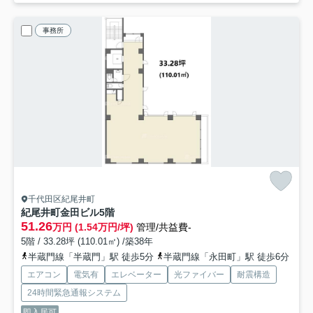
事務所
千代田区紀尾井町
紀尾井町金田ビル
5階
51.26
万円 (1.54万円/坪)
管理/共益費-
5階 / 33.28坪 (110.01㎡) /築38年
半蔵門線「半蔵門」駅 徒歩5分
半蔵門線「永田町」駅 徒歩6分
エアコン
電気有
エレベーター
光ファイバー
耐震構造
24時間緊急通報システム
即入居可