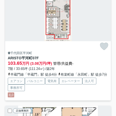
千代田区平河町
ARISTO平河町
07F
103.65
万円 (3.08万円/坪)
管理/共益費-
7階 / 33.65坪 (111.24㎡) /築2年
半蔵門線「半蔵門」駅 徒歩4分
有楽町線「永田町」駅 徒歩7分
エアコン
バルコニー
電気有
エレベーター
法人可
事務所可
礼0
店舗事務所