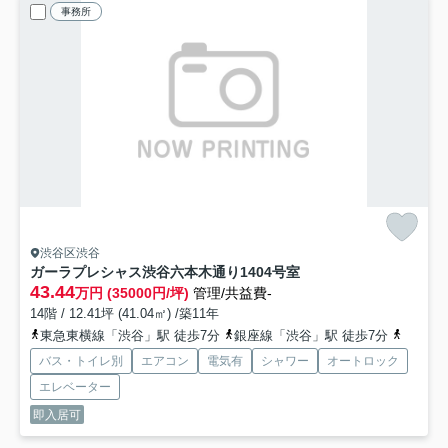
事務所
渋谷区渋谷
ガーラプレシャス渋谷六本木通り
1404号室
43.44
万円 (35000円/坪)
管理/共益費-
14階 / 12.41坪 (41.04㎡) /築11年
東急東横線「渋谷」駅 徒歩7分
銀座線「渋谷」駅 徒歩7分
山手線
バス・トイレ別
エアコン
電気有
シャワー
オートロック
エレベーター
即入居可