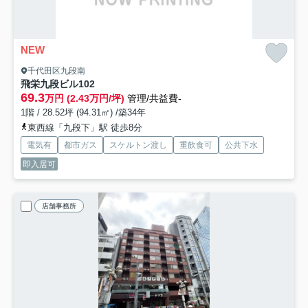
NEW
千代田区九段南
飛栄九段ビル
102
69.3
万円 (2.43万円/坪)
管理/共益費-
1階 / 28.52坪 (94.31㎡) /築34年
東西線「九段下」駅 徒歩8分
電気有
都市ガス
スケルトン渡し
重飲食可
公共下水
即入居可
店舗事務所