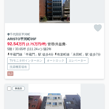
千代田区平河町
ARISTO平河町
05F
92.54
万円 (2.75万円/坪)
管理/共益費-
5階 / 33.65坪 (111.24㎡) /築2年
半蔵門線「半蔵門」駅 徒歩4分
有楽町線「永田町」駅 徒歩7分
TVモニタ付インターホン
オートロック
エレベーター
洗濯機置場有
礼0
事務所