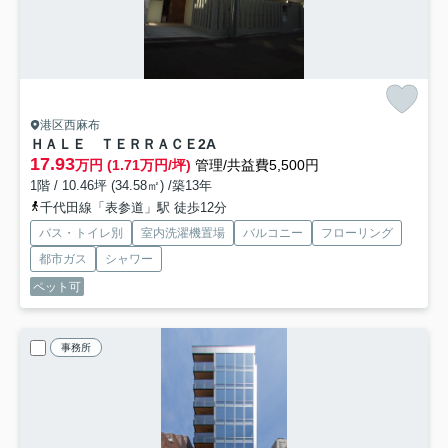
港区西麻布
ＨＡＬＥ ＴＥＲＲＡＣＥ
2A
17.93
万円 (1.71万円/坪)
管理/共益費5,500円
1階 / 10.46坪 (34.58㎡) /築13年
千代田線「表参道」駅 徒歩12分
バス・トイレ別
室内洗濯機置場
バルコニー
フローリング
都市ガス
シャワー
ペット可
事務所