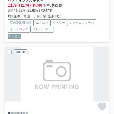
パシフィック乃木坂
8F
11
万円 (1.76万円/坪)
管理/共益費-
8階 / 6.55坪 (21.66㎡) /築47年
銀座線「青山一丁目」駅 徒歩13分
室内洗濯機置場
エアコン
シャワー
システムキッチン
オートロック
エレベーター
即入居可
店舗一部
渋谷区神宮前