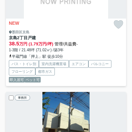
NEW
墨田区京島
京島2丁目戸建
38.5
万円 (1.79万円/坪)
管理/共益費-
1-3階 / 21.48坪 (71.02㎡) /築3年
半蔵門線「押上」駅 徒歩10分
バス・トイレ別
室内洗濯機置場
エアコン
バルコニー
フローリング
都市ガス
即入居可
ペット可
事務所