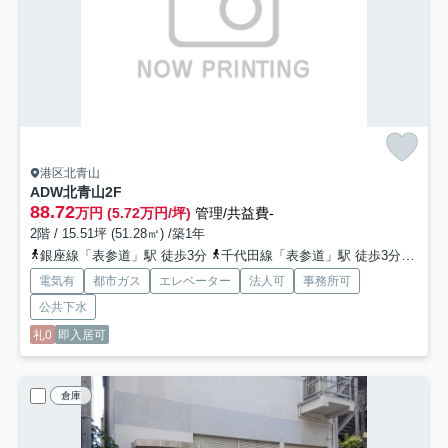
港区北青山
ADW北青山
2F
88.72
万円 (5.72万円/坪)
管理/共益費-
2階 / 15.51坪 (51.28㎡) /築1年
銀座線「表参道」駅 徒歩3分
千代田線「表参道」駅 徒歩3分
半蔵
電気有
都市ガス
エレベーター
法人可
事務所可
公共下水
礼0
即入居可
倉庫