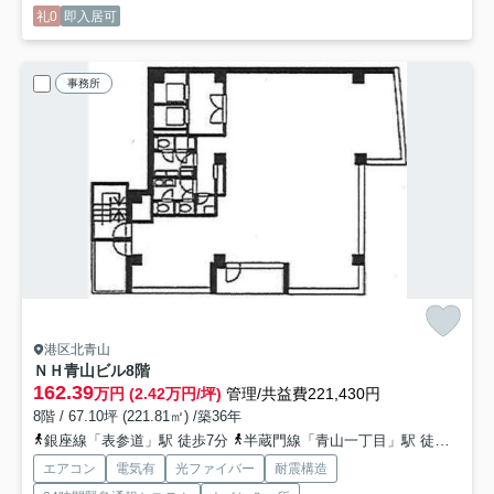
礼0
即入居可
事務所
港区北青山
ＮＨ青山ビル
8階
162.39
万円 (2.42万円/坪)
管理/共益費221,430円
8階 / 67.10坪 (221.81㎡) /築36年
銀座線「表参道」駅 徒歩7分
半蔵門線「青山一丁目」駅 徒歩10分
エアコン
電気有
光ファイバー
耐震構造