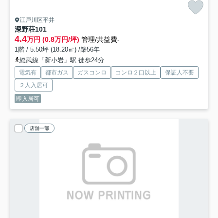
江戸川区平井
深野荘
101
4.4
万円 (0.8万円/坪)
管理/共益費-
1階 / 5.50坪 (18.20㎡) /築56年
総武線「新小岩」駅 徒歩24分
電気有
都市ガス
ガスコンロ
コンロ２口以上
保証人不要
２人入居可
即入居可
店舗一部