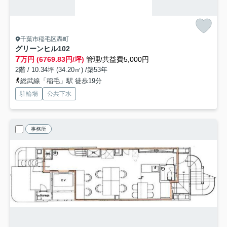
千葉市稲毛区轟町
グリーンヒル
102
7
万円 (6769.83円/坪)
管理/共益費5,000円
2階 / 10.34坪 (34.20㎡) /築53年
総武線「稲毛」駅 徒歩19分
駐輪場
公共下水
事務所