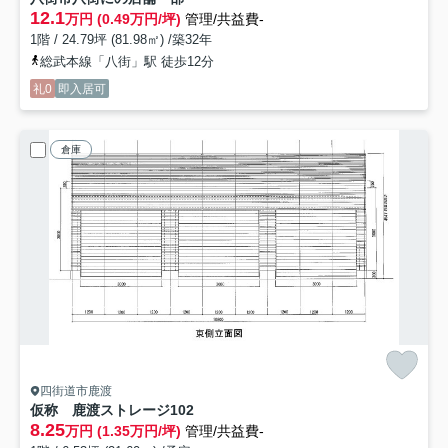
12.1
万円 (0.49万円/坪)
管理/共益費-
1階 / 24.79坪 (81.98㎡) /築32年
総武本線「八街」駅 徒歩12分
礼0
即入居可
倉庫
四街道市鹿渡
仮称 鹿渡ストレージ
102
8.25
万円 (1.35万円/坪)
管理/共益費-