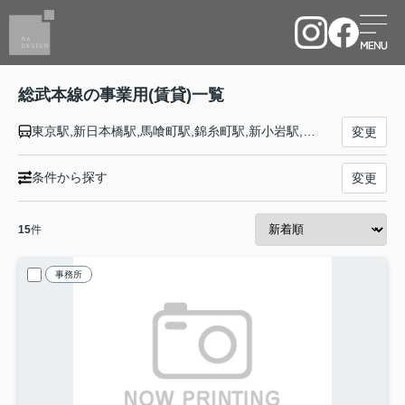
総武本線の事業用(賃貸)一覧
東京駅,新日本橋駅,馬喰町駅,錦糸町駅,新小岩駅,市川駅,船橋駅,津田沼駅,稲毛駅,千葉駅,東千葉駅,都賀駅,四街道駅,物井駅,佐倉駅,南酒々井駅,榎戸駅,八街駅,日向駅,成東駅,松尾駅,横芝駅,飯倉駅,八日市場駅,干潟駅,旭駅,飯岡駅,倉橋駅,猿田駅,松岸駅,銚子駅
変更
条件から探す
変更
15
件
事務所