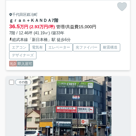
千代田区鍛冶町
ｇｒａｎ＋ＫＡＮＤＡ
7階
36.5
万円 (2.93万円/坪)
管理/共益費15,000円
7階 / 12.46坪 (41.19㎡) /築33年
総武本線「新日本橋」駅 徒歩6分
エアコン
電気有
エレベーター
光ファイバー
耐震構造
デザイナーズ
礼0
即入居可
その他