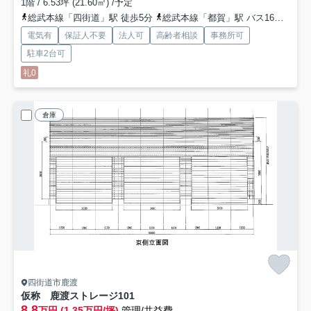
1階 / 6.53坪 (21.60㎡) /予定
総武本線「四街道」駅 徒歩5分
総武本線「都賀」駅 バス16分 京成バス千葉イースト「四街道駅〔北口〕」 停歩6分
電気有
保証人不要
法人可
高齢者相談
事務所可
駐車2台可
礼0
倉庫
四街道市鹿渡
仮称 鹿渡ストレージ
101
8.8
万円 (1.35万円/坪)
管理/共益費-