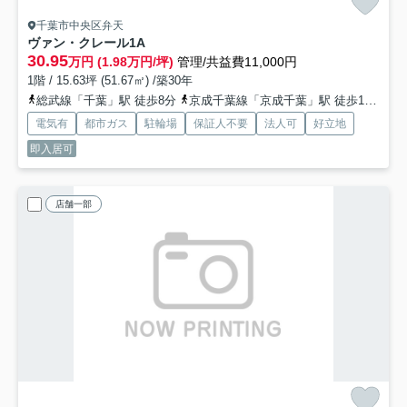
千葉市中央区弁天
ヴァン・クレール
1A
30.95
万円 (1.98万円/坪)
管理/共益費11,000円
1階 / 15.63坪 (51.67㎡) /築30年
総武線「千葉」駅 徒歩8分
京成千葉線「京成千葉」駅 徒歩10分
電気有
都市ガス
駐輪場
保証人不要
法人可
好立地
即入居可
店舗一部