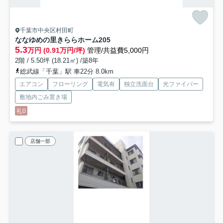
千葉市中央区村田町
ななゆめの里きららホーム
205
5.3
万円 (0.91万円/坪)
管理/共益費5,000円
2階 / 5.50坪 (18.21㎡) /築8年
総武線「千葉」駅 車22分 8.0km
エアコン
フローリング
電気有
独立洗面台
光ファイバー
敷地内ごみ置き場
礼0
店舗一部