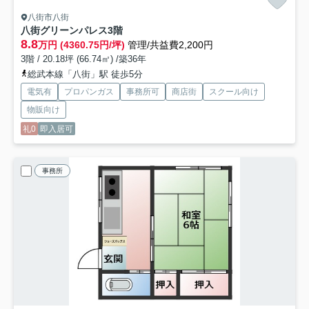
八街市八街
八街グリーンパレス
3階
8.8
万円 (4360.75円/坪)
管理/共益費2,200円
3階 / 20.18坪 (66.74㎡) /築36年
総武本線「八街」駅 徒歩5分
電気有
プロパンガス
事務所可
商店街
スクール向け
物販向け
礼0
即入居可
事務所