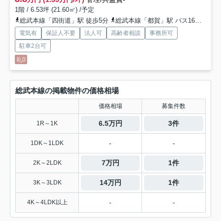
1階 / 6.53坪 (21.60㎡) /予定
総武本線「四街道」駅 徒歩5分
総武本線「都賀」駅 バス16分 京成バス千葉イースト「四街道駅〔北口〕」 停歩6分
電気有
保証人不要
法人可
高齢者相談
事務所可
駐車2台可
礼0
総武本線の掲載物件の価格相場
価格相場
募集件数
6.5万円
3件
1R～1K
-
-
1DK～1LDK
7万円
1件
2K～2LDK
14万円
1件
3K～3LDK
-
-
4K～4LDK以上