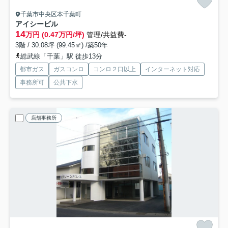
千葉市中央区本千葉町
アイシービル
14
万円 (0.47万円/坪)
管理/共益費-
3階 / 30.08坪 (99.45㎡) /築50年
総武線「千葉」駅 徒歩13分
都市ガス
ガスコンロ
コンロ２口以上
インターネット対応
事務所可
公共下水
店舗事務所