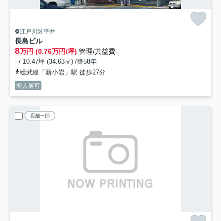
江戸川区平井
長島ビル
8
万円 (0.76万円/坪)
管理/共益費-
- / 10.47坪 (34.63㎡) /築58年
総武線「新小岩」駅 徒歩27分
即入居可
店舗一部