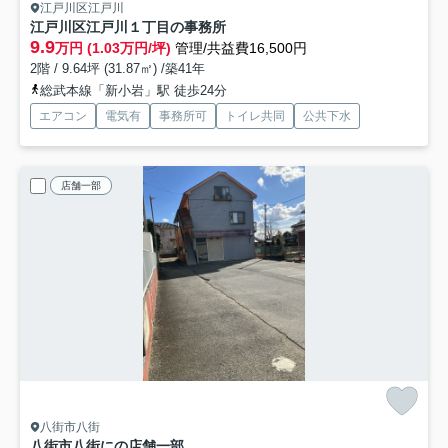
江戸川区江戸川
江戸川区江戸川１丁目の事務所
9.9
万円 (1.03万円/坪)
管理/共益費16,500円
2階 / 9.64坪 (31.87㎡) /築41年
総武本線「新小岩」駅 徒歩24分
エアコン
電気有
事務所可
トイレ共同
公共下水
店舗一部
八街市八街
八街市八街にの店舗一部