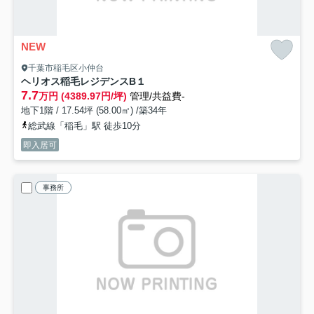
NEW
千葉市稲毛区小仲台
ヘリオス稲毛レジデンス
B１
7.7
万円 (4389.97円/坪)
管理/共益費-
地下1階 / 17.54坪 (58.00㎡) /築34年
総武線「稲毛」駅 徒歩10分
即入居可
事務所