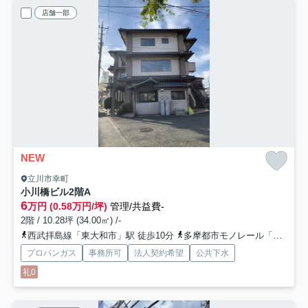
店舗一部
NEW
立川市幸町
小川橋ビル
2階A
6
万円 (0.58万円/坪)
管理/共益費-
2階 / 10.28坪 (34.00㎡) /-
西武拝島線「東大和市」駅 徒歩10分
多摩都市モノレール「砂川七番」駅 徒歩20分
プロパンガス
事務所可
法人契約希望
公共下水
礼0