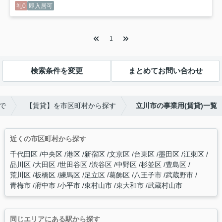
礼0
即入居可
1
検索条件を変更
まとめてお問い合わせ
で
【賃貸】を市区町村から探す
立川市の事業用(賃貸)一覧
近くの市区町村から探す
千代田区
中央区
港区
新宿区
文京区
台東区
墨田区
江東区
品川区
大田区
世田谷区
渋谷区
中野区
杉並区
豊島区
荒川区
板橋区
練馬区
足立区
葛飾区
八王子市
武蔵野市
青梅市
府中市
小平市
東村山市
東大和市
武蔵村山市
同じエリアにある駅から探す