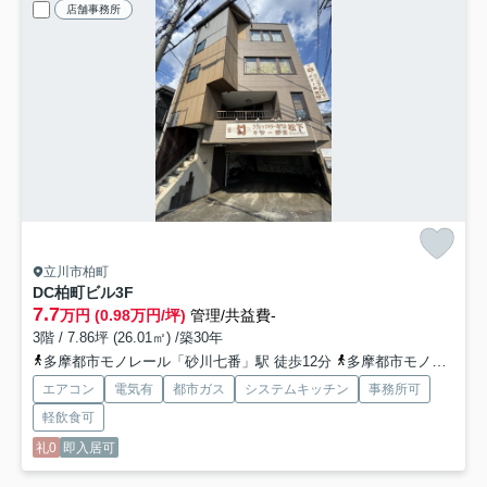
店舗事務所
立川市柏町
DC柏町ビル
3F
7.7
万円 (0.98万円/坪)
管理/共益費-
3階 / 7.86坪 (26.01㎡) /築30年
多摩都市モノレール「砂川七番」駅 徒歩12分
多摩都市モノレール「泉体育館」駅 徒歩12分
エアコン
電気有
都市ガス
システムキッチン
事務所可
軽飲食可
礼0
即入居可