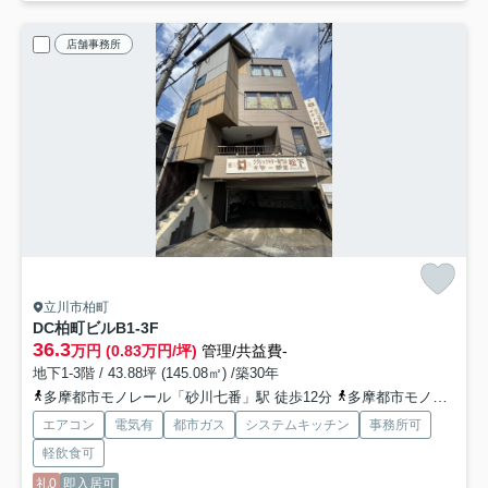
店舗事務所
立川市柏町
DC柏町ビル
B1-3F
36.3
万円 (0.83万円/坪)
管理/共益費-
地下1-3階 / 43.88坪 (145.08㎡) /築30年
多摩都市モノレール「砂川七番」駅 徒歩12分
多摩都市モノレール「泉体育館」駅 徒歩12分
エアコン
電気有
都市ガス
システムキッチン
事務所可
軽飲食可
礼0
即入居可