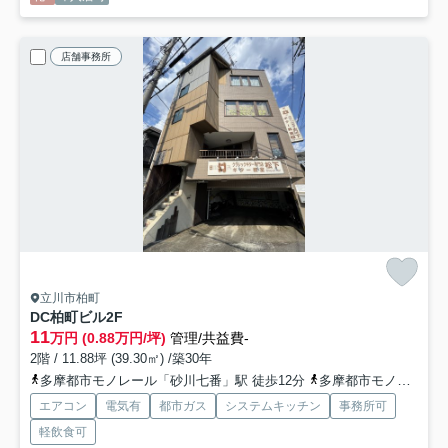
店舗事務所
立川市柏町
DC柏町ビル
2F
11
万円 (0.88万円/坪)
管理/共益費-
2階 / 11.88坪 (39.30㎡) /築30年
多摩都市モノレール「砂川七番」駅 徒歩12分
多摩都市モノレール「泉体育館」駅 徒歩12分
エアコン
電気有
都市ガス
システムキッチン
事務所可
軽飲食可