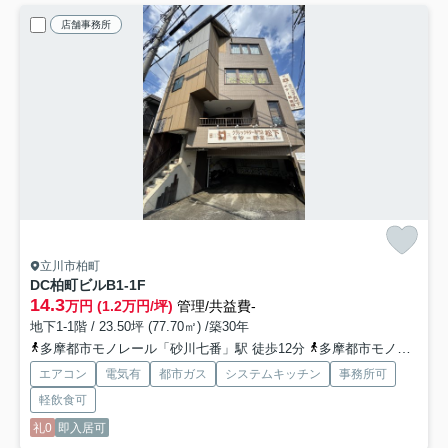
店舗事務所
立川市柏町
DC柏町ビル
B1-1F
14.3
万円 (1.2万円/坪)
管理/共益費-
地下1-1階 / 23.50坪 (77.70㎡) /築30年
多摩都市モノレール「砂川七番」駅 徒歩12分
多摩都市モノレール「泉体育館」駅 徒歩12分
エアコン
電気有
都市ガス
システムキッチン
事務所可
軽飲食可
礼0
即入居可