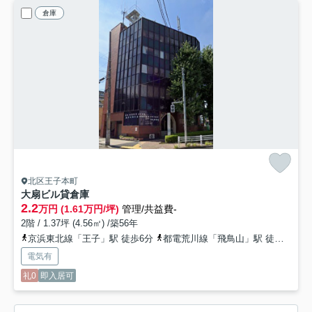
倉庫
北区王子本町
大扇ビル
貸倉庫
2.2
万円 (1.61万円/坪)
管理/共益費-
2階 / 1.37坪 (4.56㎡) /築56年
京浜東北線「王子」駅 徒歩6分
都電荒川線「飛鳥山」駅 徒歩6分
電気有
礼0
即入居可