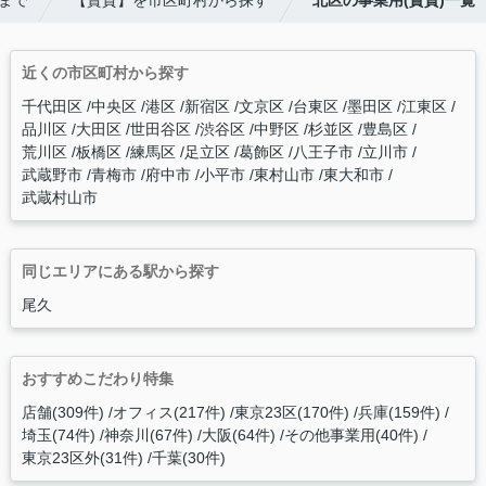
近くの市区町村から探す
千代田区
中央区
港区
新宿区
文京区
台東区
墨田区
江東区
品川区
大田区
世田谷区
渋谷区
中野区
杉並区
豊島区
荒川区
板橋区
練馬区
足立区
葛飾区
八王子市
立川市
武蔵野市
青梅市
府中市
小平市
東村山市
東大和市
武蔵村山市
同じエリアにある駅から探す
尾久
おすすめこだわり特集
店舗(309件)
オフィス(217件)
東京23区(170件)
兵庫(159件)
埼玉(74件)
神奈川(67件)
大阪(64件)
その他事業用(40件)
東京23区外(31件)
千葉(30件)