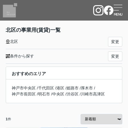
北区の事業用(賃貸)一覧
北区
変更
条件から探す
変更
おすすめのエリア
神戸市中央区
/
千代田区
/
港区
/
姫路市
/
厚木市
/
神戸市長田区
/
明石市
/
中央区
/
渋谷区
/
川崎市高津区
1
件