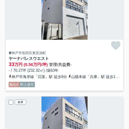
神戸市長田区東尻池町
ヤーナパレスウエスト
33
万円 (0.56万円/坪)
管理/共益費-
- / 70.27坪 (232.32㎡) /築63年
神戸市海岸線「苅藻」駅 徒歩8分
山陽本線「兵庫」駅 徒歩13分
神
敷礼0
即入居可
倉庫