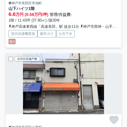
神戸市長田区寺池町
山下ハイツ
1階
6.6
万円 (0.58万円/坪)
管理/共益費-
1階 / 11.43坪 (37.80㎡) /築30年
神戸高速東西線「高速長田」駅 徒歩11分
神戸市西神・山手線「上沢」駅 徒歩13分
室内洗濯機置場
都市ガス
公共下水
敷0
住宅付店舗戸建