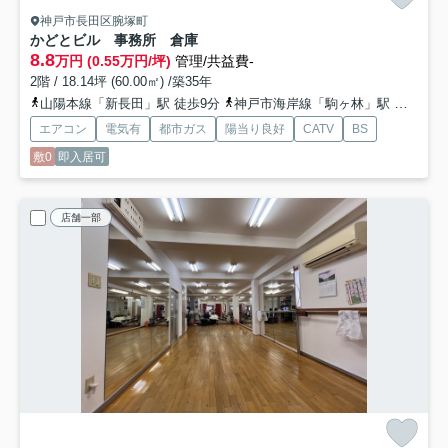
神戸市長田区腕塚町
かどとビル 事務所 倉庫
8.8
万円 (0.55万円/坪)
管理/共益費-
2階 / 18.14坪 (60.00㎡) /築35年
山陽本線「新長田」駅 徒歩9分
神戸市海岸線「駒ヶ林」駅 徒歩11分
エアコン
電気有
都市ガス
陽当り良好
CATV
BS
敷0
即入居可
店舗一部