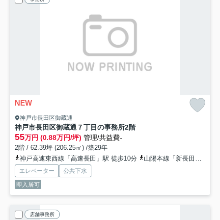
NEW
神戸市長田区御蔵通
神戸市長田区御蔵通７丁目の事務所
2階
55
万円 (0.88万円/坪)
管理/共益費-
2階 / 62.39坪 (206.25㎡) /築29年
神戸高速東西線「高速長田」駅 徒歩10分
山陽本線「新長田」駅 徒歩13分
エレベーター
公共下水
即入居可
店舗事務所