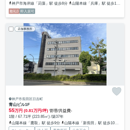
神戸市海岸線「苅藻」駅 徒歩8分
山陽本線「兵庫」駅 徒歩12分
神
敷礼0
即入居可
店舗事務所
神戸市長田区日吉町
青山ビル
1F
55
万円 (0.81万円/坪)
管理/共益費-
1階 / 67.71坪 (223.85㎡) /築37年
山陽本線「鷹取」駅 徒歩9分
山陽本線「新長田」駅 徒歩10分
山陽