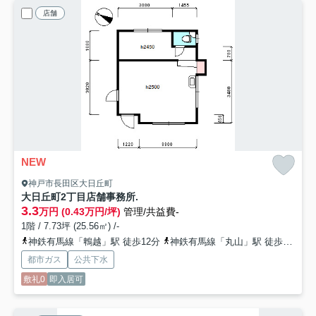
店舗
NEW
神戸市長田区大日丘町
大日丘町2丁目店舗事務所
.
3.3
万円 (0.43万円/坪)
管理/共益費-
1階 / 7.73坪 (25.56㎡) /-
神鉄有馬線「鵯越」駅 徒歩12分
神鉄有馬線「丸山」駅 徒歩14分
都市ガス
公共下水
敷礼0
即入居可