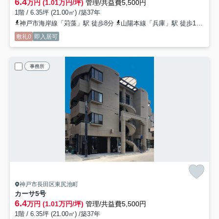
6.4
万円 (1.01万円/坪)
管理/共益費5,500円
1階 / 6.35坪 (21.00㎡) /築37年
神戸市海岸線「苅藻」駅 徒歩8分
山陽本線「兵庫」駅 徒歩12分
神
敷礼0
即入居可
事務所
神戸市長田区東尻池町
カーサ
5号
6.4
万円 (1.01万円/坪)
管理/共益費5,500円
1階 / 6.35坪 (21.00㎡) /築37年