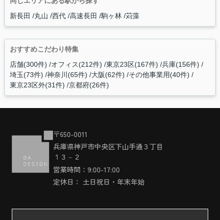
同じエリアにある駅から探す
新長田
丸山
西代
高速長田
駒ヶ林
苅藻
おすすめこだわり特集
店舗(300件)
オフィス(212件)
東京23区(167件)
兵庫(156件)
埼玉(73件)
神奈川(65件)
大阪(62件)
その他事業用(40件)
東京23区外(31件)
京都府(26件)
〒650-0011
兵庫県神戸市中央区下山手通３丁目
１３－２
営業時間：9:00-17:00
定休日： 土日祝日・年末年始