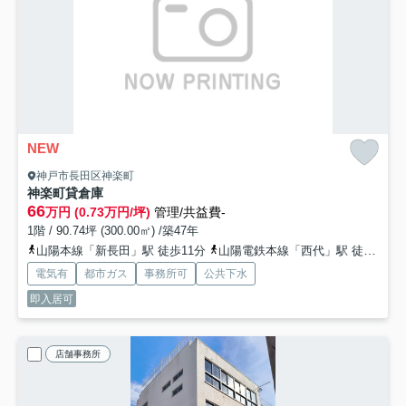
NEW
神戸市長田区神楽町
神楽町貸倉庫
66
万円 (0.73万円/坪)
管理/共益費-
1階 / 90.74坪 (300.00㎡) /築47年
山陽本線「新長田」駅 徒歩11分
山陽電鉄本線「西代」駅 徒歩10分
電気有
都市ガス
事務所可
公共下水
即入居可
店舗事務所