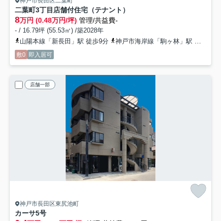
神戸市長田区二葉町
二葉町3丁目店舗付住宅（テナント）
8
万円 (0.48万円/坪)
管理/共益費-
- / 16.79坪 (55.53㎡) /築2028年
山陽本線「新長田」駅 徒歩9分
神戸市海岸線「駒ヶ林」駅 徒歩6分
敷0
即入居可
店舗一部
神戸市長田区東尻池町
カーサ
5号