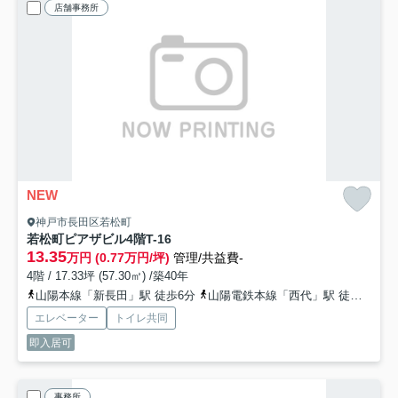
店舗事務所
NEW
神戸市長田区若松町
若松町ピアザビル4階T-16
13.35
万円 (0.77万円/坪)
管理/共益費-
4階 / 17.33坪 (57.30㎡) /築40年
山陽本線「新長田」駅 徒歩6分
山陽電鉄本線「西代」駅 徒歩11分
エレベーター
トイレ共同
即入居可
事務所