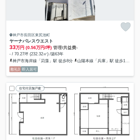
神戸市長田区東尻池町
ヤーナパレスウエスト
33
万円 (0.56万円/坪)
管理/共益費-
- / 70.27坪 (232.32㎡) /築63年
神戸市海岸線「苅藻」駅 徒歩8分
山陽本線「兵庫」駅 徒歩13分
神
敷礼0
即入居可
住宅付店舗戸建