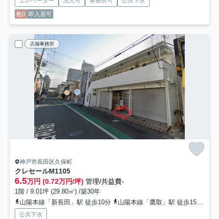
エレベーター
法人可
事務所可
公共下水
敷0
即入居可
店舗事務所
神戸市長田区久保町
クレセールM1
105
6.5
万円 (0.72万円/坪)
管理/共益費-
1階 / 9.01坪 (29.80㎡) /築30年
山陽本線「新長田」駅 徒歩10分
山陽本線「鷹取」駅 徒歩15分
神
公共下水