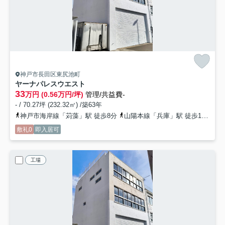
神戸市長田区東尻池町
ヤーナパレスウエスト
33
万円 (0.56万円/坪)
管理/共益費-
- / 70.27坪 (232.32㎡) /築63年
神戸市海岸線「苅藻」駅 徒歩8分
山陽本線「兵庫」駅 徒歩13分
神
敷礼0
即入居可
工場