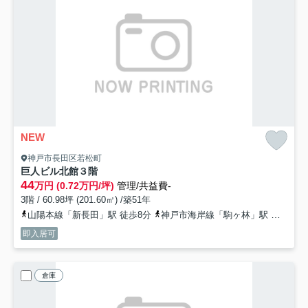
NEW
神戸市長田区若松町
巨人ビル北館３階
44
万円 (0.72万円/坪)
管理/共益費-
3階 / 60.98坪 (201.60㎡) /築51年
山陽本線「新長田」駅 徒歩8分
神戸市海岸線「駒ヶ林」駅 徒歩12分
即入居可
倉庫