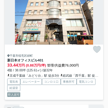
千葉市稲毛区緑町
新日本オフィスビル
401
33.44
万円 (0.88万円/坪)
管理/共益費76,000円
4階 / 38.00坪 (125.61㎡) /築32年
京成千葉線「みどり台」駅 徒歩3分
総武線「西千葉」駅 徒歩7分
電気有
エレベーター
コンロ１口
事務所可
電気コンロ
給湯室
即入居可