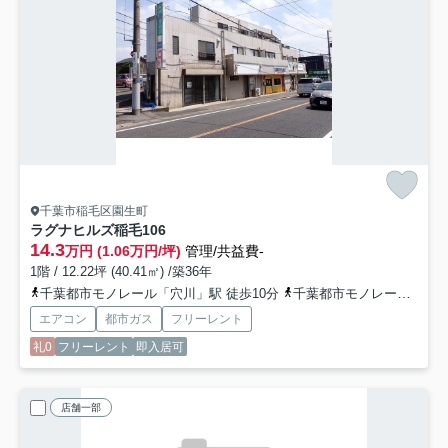
千葉市稲毛区園生町
ラグナヒルズ稲毛
106
14.3
万円 (1.06万円/坪)
管理/共益費-
1階 / 12.22坪 (40.41㎡) /築36年
千葉都市モノレール「穴川」駅 徒歩10分
千葉都市モノレール「天台」駅 徒歩17分
エアコン
都市ガス
フリーレント
礼0
フリーレント
即入居可
店舗一部