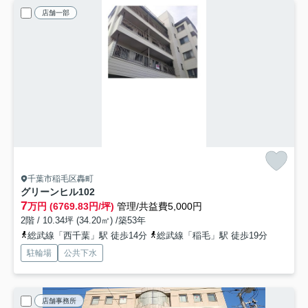
店舗一部
千葉市稲毛区轟町
グリーンヒル
102
7
万円 (6769.83円/坪)
管理/共益費5,000円
2階 / 10.34坪 (34.20㎡) /築53年
総武線「西千葉」駅 徒歩14分
総武線「稲毛」駅 徒歩19分
駐輪場
公共下水
店舗事務所