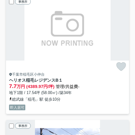
事務所
千葉市稲毛区小仲台
ヘリオス稲毛レジデンス
B１
7.7
万円 (4389.97円/坪)
管理/共益費-
地下1階 / 17.54坪 (58.00㎡) /築34年
総武線「稲毛」駅 徒歩10分
即入居可
事務所