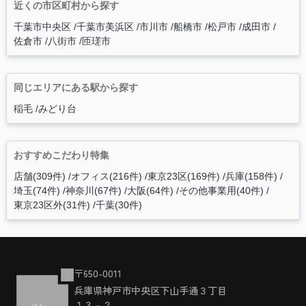
近くの市区町村から探す
千葉市中央区
千葉市美浜区
市川市
船橋市
松戸市
成田市
佐倉市
八街市
匝瑳市
同じエリアにある駅から探す
稲毛
みどり台
おすすめこだわり特集
店舗(309件)
オフィス(216件)
東京23区(169件)
兵庫(158件)
埼玉(74件)
神奈川(67件)
大阪(64件)
その他事業用(40件)
東京23区外(31件)
千葉(30件)
〒650-0011
兵庫県神戸市中央区下山手通３丁目
１３－２