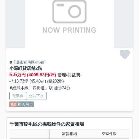
千葉市稲毛区小深町
小深町貸店舗2階
5.5
万円 (4005.83円/坪)
管理/共益費-
- / 13.73坪 (45.40㎡) /築2028年
総武本線「四街道」駅 徒歩24分
電気有
公共下水
礼0
即入居可
千葉市稲毛区の掲載物件の家賃相場
家賃相場
空室件数