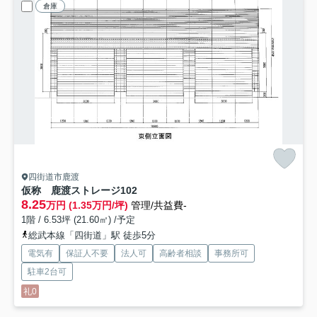
倉庫
四街道市鹿渡
仮称 鹿渡ストレージ
102
8.25
万円 (1.35万円/坪)
管理/共益費-
1階 / 6.53坪 (21.60㎡) /予定
総武本線「四街道」駅 徒歩5分
電気有
保証人不要
法人可
高齢者相談
事務所可
駐車2台可
礼0