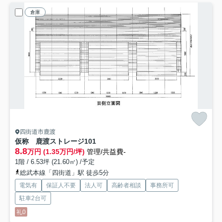
倉庫
四街道市鹿渡
仮称 鹿渡ストレージ
101
8.8
万円 (1.35万円/坪)
管理/共益費-
1階 / 6.53坪 (21.60㎡) /予定
総武本線「四街道」駅 徒歩5分
電気有
保証人不要
法人可
高齢者相談
事務所可
駐車2台可
礼0