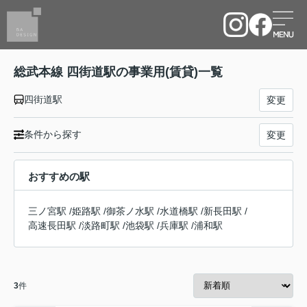
総武本線 四街道駅の事業用(賃貸)一覧
四街道駅
変更
条件から探す
変更
おすすめの駅
三ノ宮駅
/
姫路駅
/
御茶ノ水駅
/
水道橋駅
/
新長田駅
/
高速長田駅
/
淡路町駅
/
池袋駅
/
兵庫駅
/
浦和駅
3
件