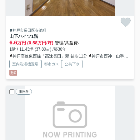
神戸市長田区寺池町
山下ハイツ
1階
6.6
万円 (0.58万円/坪)
管理/共益費-
1階 / 11.43坪 (37.80㎡) /築30年
神戸高速東西線「高速長田」駅 徒歩11分
神戸市西神・山手線「長田」駅 徒歩9分
室内洗濯機置場
都市ガス
公共下水
敷0
事務所