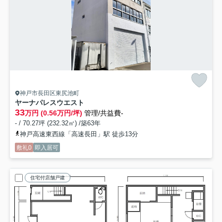
神戸市長田区東尻池町
ヤーナパレスウエスト
33
万円 (0.56万円/坪)
管理/共益費-
- / 70.27坪 (232.32㎡) /築63年
神戸高速東西線「高速長田」駅 徒歩13分
敷礼0
即入居可
住宅付店舗戸建