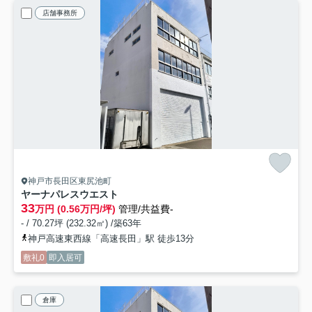
店舗事務所
神戸市長田区東尻池町
ヤーナパレスウエスト
33
万円 (0.56万円/坪)
管理/共益費-
- / 70.27坪 (232.32㎡) /築63年
神戸高速東西線「高速長田」駅 徒歩13分
敷礼0
即入居可
倉庫