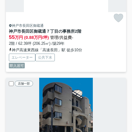
神戸市長田区御蔵通
神戸市長田区御蔵通７丁目の事務所
2階
55
万円 (0.88万円/坪)
管理/共益費-
2階 / 62.39坪 (206.25㎡) /築29年
神戸高速東西線「高速長田」駅 徒歩10分
エレベーター
公共下水
即入居可
店舗一部