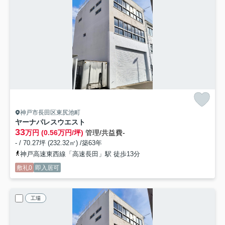
神戸市長田区東尻池町
ヤーナパレスウエスト
33
万円 (0.56万円/坪)
管理/共益費-
- / 70.27坪 (232.32㎡) /築63年
神戸高速東西線「高速長田」駅 徒歩13分
敷礼0
即入居可
工場