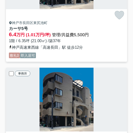
神戸市長田区東尻池町
カーサ
5号
6.4
万円 (1.01万円/坪)
管理/共益費5,500円
1階 / 6.35坪 (21.00㎡) /築37年
神戸高速東西線「高速長田」駅 徒歩12分
敷礼0
即入居可
事務所