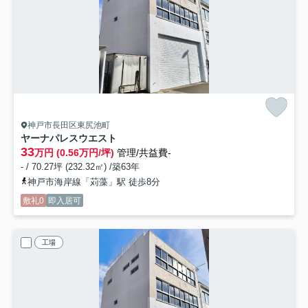
神戸市長田区東尻池町
ヤーナパレスウエスト
33
万円 (0.56万円/坪)
管理/共益費-
- / 70.27坪 (232.32㎡) /築63年
神戸市海岸線「苅藻」駅 徒歩8分
敷礼0
即入居可
工場