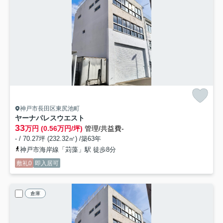
神戸市長田区東尻池町
ヤーナパレスウエスト
33
万円 (0.56万円/坪)
管理/共益費-
- / 70.27坪 (232.32㎡) /築63年
神戸市海岸線「苅藻」駅 徒歩8分
敷礼0
即入居可
倉庫