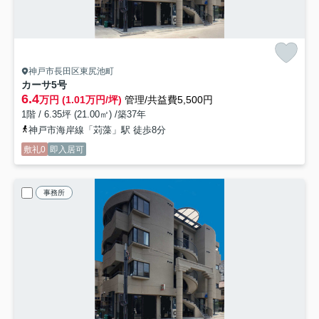
神戸市長田区東尻池町
カーサ
5号
6.4
万円 (1.01万円/坪)
管理/共益費5,500円
1階 / 6.35坪 (21.00㎡) /築37年
神戸市海岸線「苅藻」駅 徒歩8分
敷礼0
即入居可
事務所