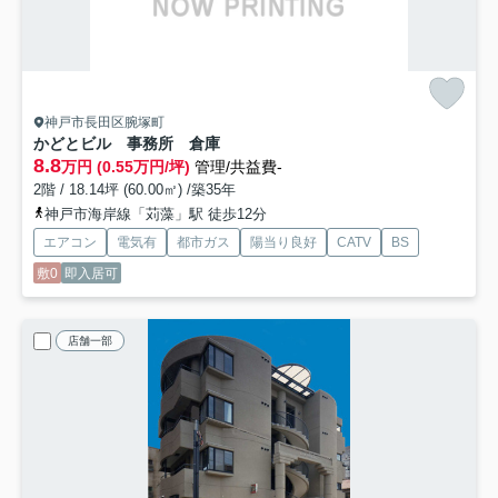
神戸市長田区腕塚町
かどとビル 事務所 倉庫
8.8
万円 (0.55万円/坪)
管理/共益費-
2階 / 18.14坪 (60.00㎡) /築35年
神戸市海岸線「苅藻」駅 徒歩12分
エアコン
電気有
都市ガス
陽当り良好
CATV
BS
敷0
即入居可
店舗一部