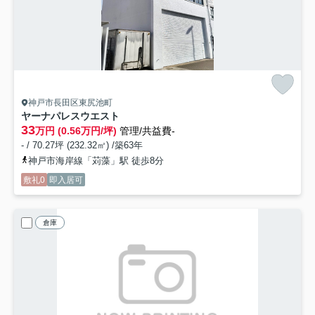
神戸市長田区東尻池町
ヤーナパレスウエスト
33
万円 (0.56万円/坪)
管理/共益費-
- / 70.27坪 (232.32㎡) /築63年
神戸市海岸線「苅藻」駅 徒歩8分
敷礼0
即入居可
倉庫