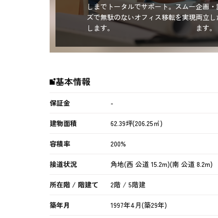
しまでトータルでサポート。スムー
企画・
ズで無駄のないオフィス移転を実現
両立し
します。
ます。
基本情報
保証金
-
建物面積
62.39坪(206.25㎡)
容積率
200%
接道状況
角地(西 公道 15.2m)(南 公道 8.2m)
所在階 / 階建て
2階 / 5階建
築年月
1997年4月(築29年)