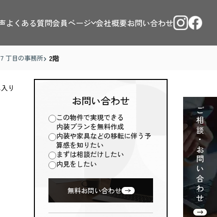
声
よくある質問
会員ページ
会社概要
お問い合わせ
７丁目の事務所
2階
に入り
お問い合わせ
ご相談・お問い合わせ
この物件で実現できる
内装プランを無料作成
内装や家具などの移転に伴う予
算感を知りたい
まずは相談だけしたい
内見をしたい
無料お問い合わせ