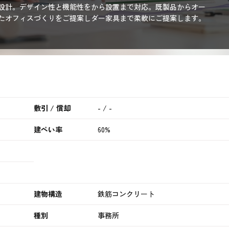
設計。デザイン性と機能性を
から設置まで対応。既製品からオー
たオフィスづくりをご提案し
ダー家具まで柔軟にご提案します。
敷引 / 償却
- / -
建ぺい率
60%
建物構造
鉄筋コンクリート
種別
事務所