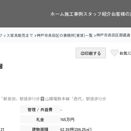
ホーム
施工事例
スタッフ紹介
お客様の
神戸市長田区御蔵通
フィス家具販売まで
神戸市長田区の事務所(賃貸)一覧
お気
印刷する
階
「新長田」駅徒歩13分
山陽電鉄本線「西代」駅徒歩12分
管理 / 共益費
-
礼金
165万円
21
建物面積
62.39坪(206.25㎡)