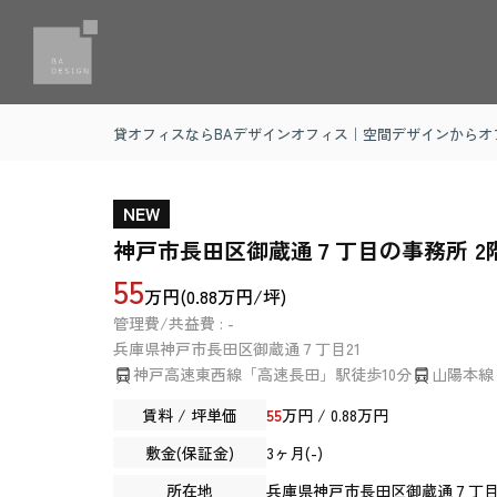
貸オフィスならBAデザインオフィス｜空間デザインからオ
NEW
神戸市長田区御蔵通７丁目の事務所 2
55
万円(0.88万円/坪)
管理費/共益費 : -
兵庫県
神戸市長田区
御蔵通
７丁目21
神戸高速東西線「高速長田」駅徒歩10分
山陽本線
賃料 / 坪単価
55
万円 / 0.88万円
敷金(保証金)
3ヶ月(-)
所在地
兵庫県
神戸市長田区
御蔵通
７丁目