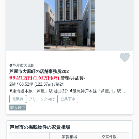
芦屋市大原町
芦屋市大原町の店舗事務所
202
69.21
万円 (1.01万円/坪)
管理/共益費-
2階 / 68.52坪 (122.37㎡) /築2年
東海道本線「芦屋」駅 徒歩3分
阪急神戸本線「芦屋川」駅 徒歩13分
電気有
クリニック向け
公共下水
即入居可
芦屋市の掲載物件の家賃相場
家賃相場
空室件数