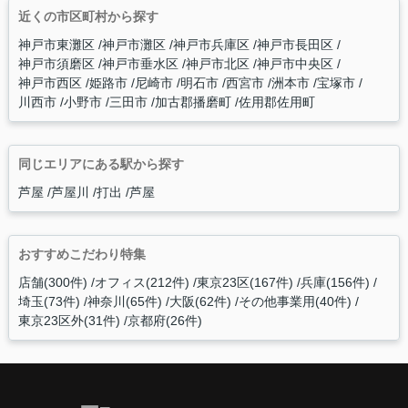
近くの市区町村から探す
神戸市東灘区
神戸市灘区
神戸市兵庫区
神戸市長田区
神戸市須磨区
神戸市垂水区
神戸市北区
神戸市中央区
神戸市西区
姫路市
尼崎市
明石市
西宮市
洲本市
宝塚市
川西市
小野市
三田市
加古郡播磨町
佐用郡佐用町
同じエリアにある駅から探す
芦屋
芦屋川
打出
芦屋
おすすめこだわり特集
店舗(300件)
オフィス(212件)
東京23区(167件)
兵庫(156件)
埼玉(73件)
神奈川(65件)
大阪(62件)
その他事業用(40件)
東京23区外(31件)
京都府(26件)