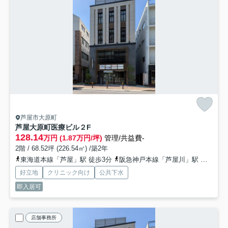
芦屋市大原町
芦屋大原町医療ビル
２F
128.14
万円 (1.87万円/坪)
管理/共益費-
2階 / 68.52坪 (226.54㎡) /築2年
東海道本線「芦屋」駅 徒歩3分
阪急神戸本線「芦屋川」駅 徒歩13分
好立地
クリニック向け
公共下水
即入居可
店舗事務所