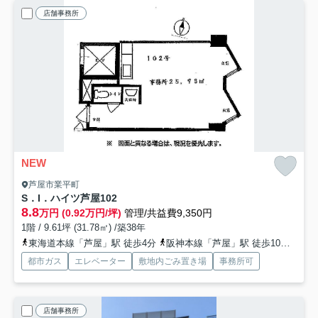
店舗事務所
NEW
芦屋市業平町
S．I．ハイツ芦屋
102
8.8
万円 (0.92万円/坪)
管理/共益費9,350円
1階 / 9.61坪 (31.78㎡) /築38年
東海道本線「芦屋」駅 徒歩4分
阪神本線「芦屋」駅 徒歩10分
阪急
都市ガス
エレベーター
敷地内ごみ置き場
事務所可
店舗事務所