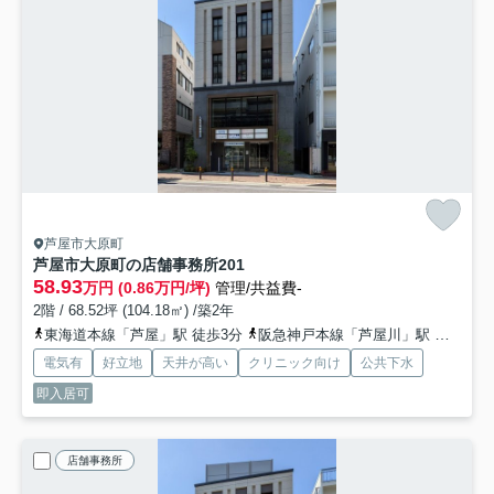
芦屋市大原町
芦屋市大原町の店舗事務所
201
58.93
万円 (0.86万円/坪)
管理/共益費-
2階 / 68.52坪 (104.18㎡) /築2年
東海道本線「芦屋」駅 徒歩3分
阪急神戸本線「芦屋川」駅 徒歩14分
電気有
好立地
天井が高い
クリニック向け
公共下水
即入居可
店舗事務所