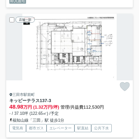
即入居可
店舗一部
三田市駅前町
キッピーテラス
137-3
48.98
万円 (1.32万円/坪)
管理/共益費112,530円
- / 37.10坪 (122.65㎡) /予定
福知山線「三田」駅 徒歩1分
電気有
都市ガス
エレベーター
駅直結
公共下水