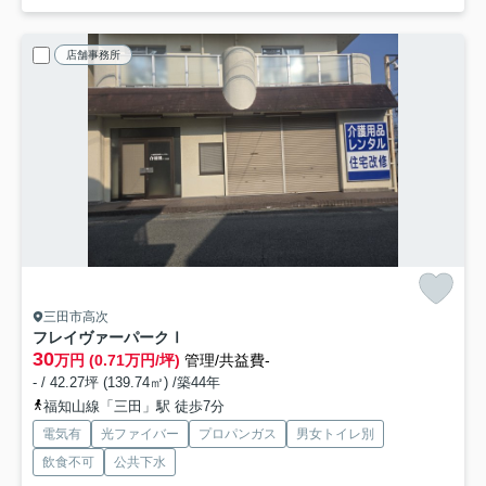
店舗事務所
三田市高次
フレイヴァーパークⅠ
30
万円 (0.71万円/坪)
管理/共益費-
- / 42.27坪 (139.74㎡) /築44年
福知山線「三田」駅 徒歩7分
電気有
光ファイバー
プロパンガス
男女トイレ別
飲食不可
公共下水