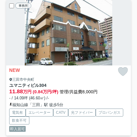
事務所
NEW
三田市中央町
ユマニティビル
304
11.88
万円 (0.84万円/坪)
管理/共益費8,000円
- / 14.09坪 (46.60㎡) /-
福知山線「三田」駅 徒歩5分
電気有
エレベーター
CATV
光ファイバー
プロパンガス
飲食不可
即入居可