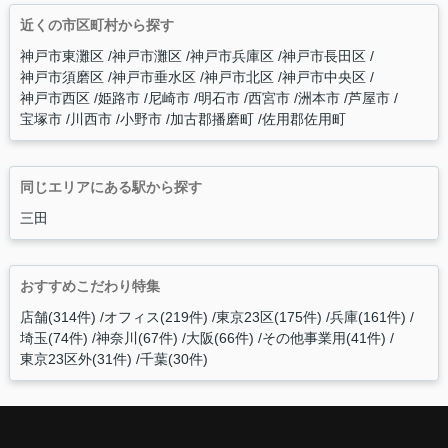
近くの市区町村から探す
神戸市東灘区
神戸市灘区
神戸市兵庫区
神戸市長田区
神戸市須磨区
神戸市垂水区
神戸市北区
神戸市中央区
神戸市西区
姫路市
尼崎市
明石市
西宮市
洲本市
芦屋市
宝塚市
川西市
小野市
加古郡播磨町
佐用郡佐用町
同じエリアにある駅から探す
三田
おすすめこだわり特集
店舗(314件)
オフィス(219件)
東京23区(175件)
兵庫(161件)
埼玉(74件)
神奈川(67件)
大阪(66件)
その他事業用(41件)
東京23区外(31件)
千葉(30件)