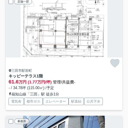
店舗一部
三田市駅前町
キッピーテラス
1階
61.6
万円 (1.77万円/坪)
管理/共益費-
- / 34.78坪 (115.00㎡) /予定
福知山線「三田」駅 徒歩1分
電気有
都市ガス
エレベーター
駅直結
公共下水
事務所