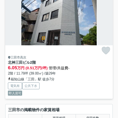
三田市高次
北神三田ビル
2階
6.05
万円 (0.51万円/坪)
管理/共益費-
2階 / 11.79坪 (39.00㎡) /築29年
福知山線「三田」駅 徒歩7分
電気有
公共下水
即入居可
三田市の掲載物件の家賃相場
家賃相場
空室件数