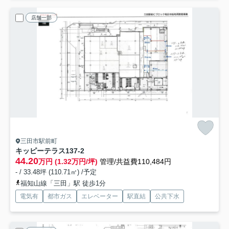
店舗一部
三田市駅前町
キッピーテラス
137-2
44.20
万円 (1.32万円/坪)
管理/共益費110,484円
- / 33.48坪 (110.71㎡) /予定
福知山線「三田」駅 徒歩1分
電気有
都市ガス
エレベーター
駅直結
公共下水