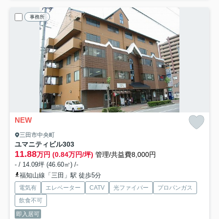
事務所
NEW
三田市中央町
ユマニティビル
303
11.88
万円 (0.84万円/坪)
管理/共益費8,000円
- / 14.09坪 (46.60㎡) /-
福知山線「三田」駅 徒歩5分
電気有
エレベーター
CATV
光ファイバー
プロパンガス
飲食不可
即入居可