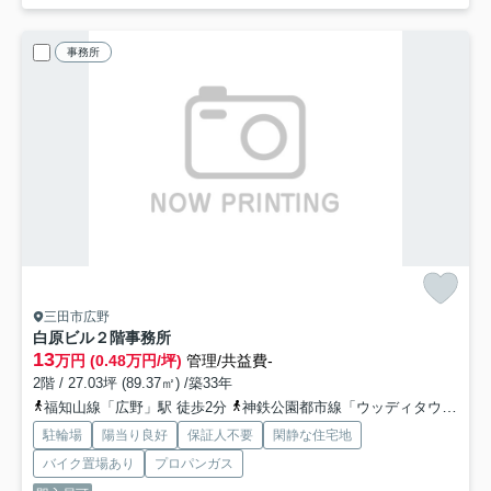
事務所
三田市広野
白原ビル２階事務所
13
万円 (0.48万円/坪)
管理/共益費-
2階 / 27.03坪 (89.37㎡) /築33年
福知山線「広野」駅 徒歩2分
神鉄公園都市線「ウッディタウン中央」駅 徒歩31分
駐輪場
陽当り良好
保証人不要
閑静な住宅地
バイク置場あり
プロパンガス