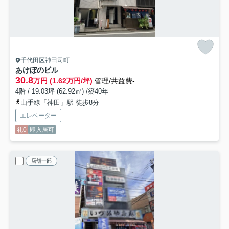
千代田区神田司町
あけぼのビル
30.8
万円 (1.62万円/坪)
管理/共益費-
4階 / 19.03坪 (62.92㎡) /築40年
山手線「神田」駅 徒歩8分
エレベーター
礼0
即入居可
店舗一部