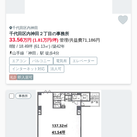
千代田区内神田
千代田区内神田２丁目の事務所
33.56
万円 (1.81万円/坪)
管理/共益費71,186円
8階 / 18.49坪 (61.13㎡) /築42年
山手線「神田」駅 徒歩4分
エアコン
バルコニー
電気有
エレベーター
インターネット対応
法人可
礼0
即入居可
事務所