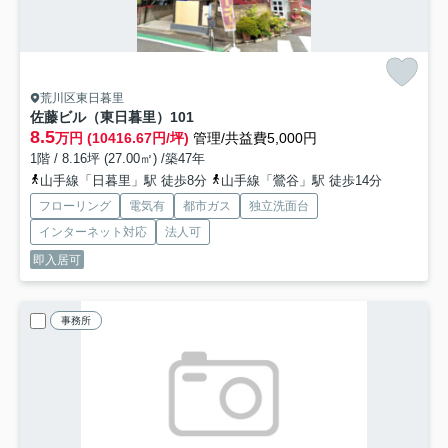
荒川区東日暮里
佐藤ビル（東日暮里）
101
8.5
万円 (10416.67円/坪)
管理/共益費5,000円
1階 / 8.16坪 (27.00㎡) /築47年
山手線「日暮里」駅 徒歩8分
山手線「鶯谷」駅 徒歩14分
フローリング
電気有
都市ガス
独立洗面台
インターネット対応
法人可
即入居可
事務所