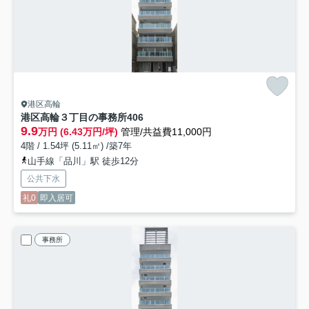
港区高輪
港区高輪３丁目の事務所
406
9.9
万円 (6.43万円/坪)
管理/共益費11,000円
4階 / 1.54坪 (5.11㎡) /築7年
山手線「品川」駅 徒歩12分
公共下水
礼0
即入居可
事務所