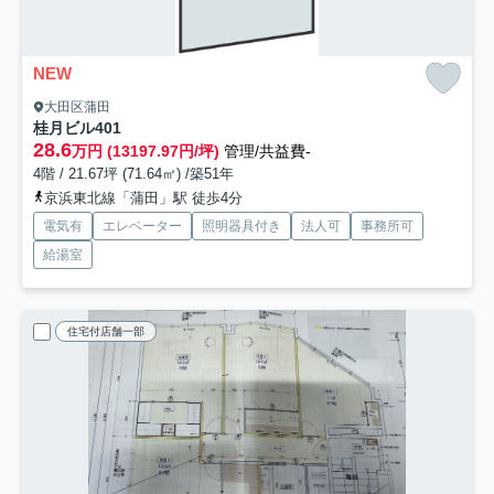
NEW
大田区蒲田
桂月ビル
401
28.6
万円 (13197.97円/坪)
管理/共益費-
4階 / 21.67坪 (71.64㎡) /築51年
京浜東北線「蒲田」駅 徒歩4分
電気有
エレベーター
照明器具付き
法人可
事務所可
給湯室
住宅付店舗一部