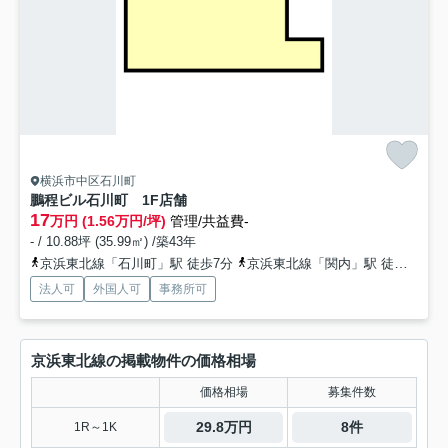
横浜市中区石川町
鵬程ビル石川町
1F店舗
17
万円 (1.56万円/坪)
管理/共益費-
- / 10.88坪 (35.99㎡) /築43年
京浜東北線「石川町」駅 徒歩7分
京浜東北線「関内」駅 徒歩14分
法人可
外国人可
事務所可
京浜東北線の掲載物件の価格相場
価格相場
募集件数
29.8万円
8件
1R～1K