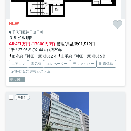
NEW
千代田区神田須田町
ＮＳビル
1階
49.21
万円 (17600円/坪)
管理/共益費61,512円
1階 / 27.96坪 (92.44㎡) /築39年
銀座線「神田」駅 徒歩2分
山手線「神田」駅 徒歩5分
エアコン
電気有
エレベーター
光ファイバー
耐震構造
24時間緊急通報システム
即入居可
事務所