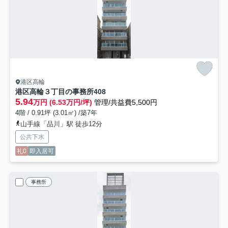
港区高輪
港区高輪３丁目の事務所
408
5.94
万円 (6.53万円/坪)
管理/共益費5,500円
4階 / 0.91坪 (3.01㎡) /築7年
山手線「品川」駅 徒歩12分
公共下水
礼0
即入居可
事務所