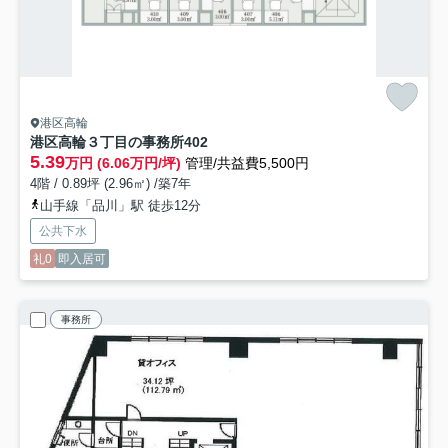
港区高輪
港区高輪３丁目の事務所
402
5.39
万円 (6.06万円/坪)
管理/共益費5,500円
4階 / 0.89坪 (2.96㎡) /築7年
山手線「品川」駅 徒歩12分
公共下水
礼0
即入居可
事務所