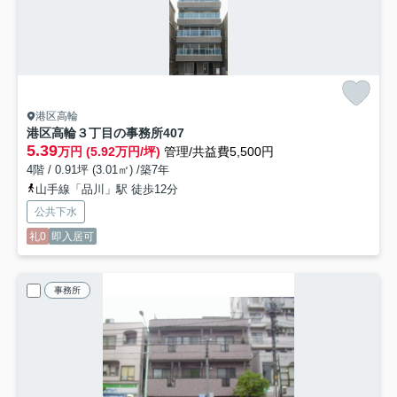
港区高輪
港区高輪３丁目の事務所
407
5.39
万円 (5.92万円/坪)
管理/共益費5,500円
4階 / 0.91坪 (3.01㎡) /築7年
山手線「品川」駅 徒歩12分
公共下水
礼0
即入居可
事務所