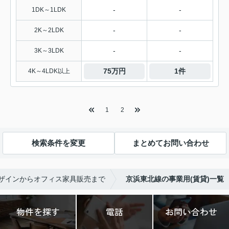
-
-
1DK～1LDK
-
-
2K～2LDK
-
-
3K～3LDK
75万円
1件
4K～4LDK以上
1
2
検索条件を変更
まとめてお問い合わせ
デザインからオフィス家具販売まで
京浜東北線の事業用(賃貸)一覧
物件を探す
電話
お問い合わせ
おすすめこだわり特集
店舗(299件)
オフィス(210件)
東京23区(167件)
兵庫(156件)