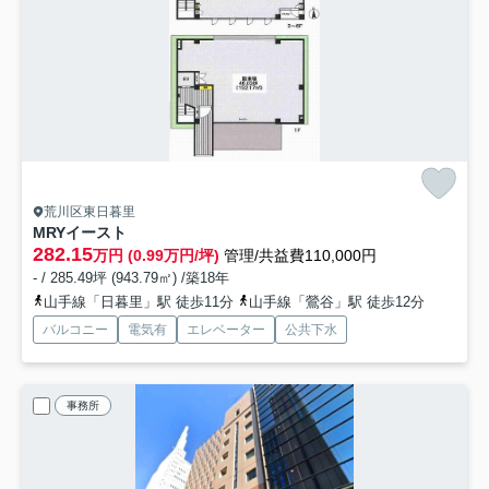
荒川区東日暮里
MRYイースト
282.15
万円 (0.99万円/坪)
管理/共益費110,000円
- / 285.49坪 (943.79㎡) /築18年
山手線「日暮里」駅 徒歩11分
山手線「鶯谷」駅 徒歩12分
バルコニー
電気有
エレベーター
公共下水
事務所