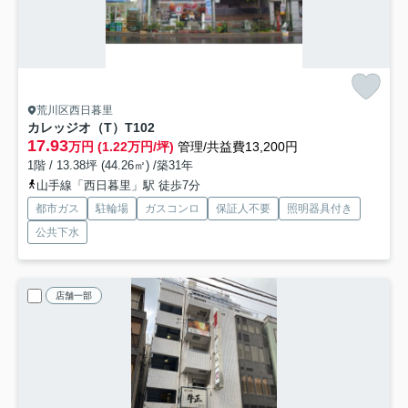
荒川区西日暮里
カレッジオ（T）
T102
17.93
万円 (1.22万円/坪)
管理/共益費13,200円
1階 / 13.38坪 (44.26㎡) /築31年
山手線「西日暮里」駅 徒歩7分
都市ガス
駐輪場
ガスコンロ
保証人不要
照明器具付き
公共下水
店舗一部