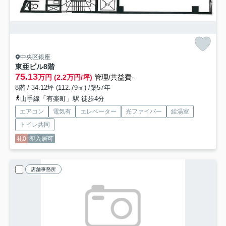
中央区銀座
東亜ビル
8階
75.13
万円 (2.2万円/坪)
管理/共益費-
8階 / 34.12坪 (112.79㎡) /築57年
山手線「有楽町」駅 徒歩4分
エアコン
電気有
エレベーター
光ファイバー
給湯室
トイレ共同
礼0
即入居可
店舗事務所