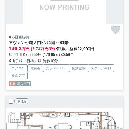
港区西新橋
アヴァンセ虎ノ門ビル
1階～B1階
146.3
万円 (2.73万円/坪)
管理/共益費22,000円
地下1-1階 / 53.50坪 (176.85㎡) /築56年
山手線「新橋」駅 徒歩10分
エアコン
電気有
光ファイバー
個別空調
スクール向け
飲食店可
礼0
即入居可
事務所