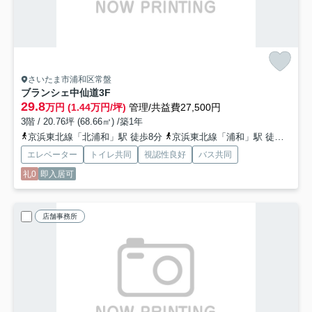
さいたま市浦和区常盤
ブランシェ中仙道
3F
29.8
万円 (1.44万円/坪)
管理/共益費27,500円
3階 / 20.76坪 (68.66㎡) /築1年
京浜東北線「北浦和」駅 徒歩8分
京浜東北線「浦和」駅 徒歩14分
エレベーター
トイレ共同
視認性良好
バス共同
礼0
即入居可
店舗事務所