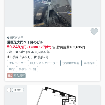
港区芝大門
港区芝大門２丁目のビル
50.248
万円 (17606.17円/坪)
管理/共益費103,636円
7階 / 28.54坪 (94.37㎡) /築37年
山手線「浜松町」駅 徒歩7分
エレベーター
IHクッキングヒーター
洗濯機置場有
事務所可
出窓
男女トイレ別
礼0
即入居可
事務所