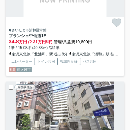
さいたま市浦和区常盤
ブランシェ中仙道
1F
34.8
万円 (2.31万円/坪)
管理/共益費19,800円
1階 / 15.08坪 (49.88㎡) /築1年
京浜東北線「北浦和」駅 徒歩8分
京浜東北線「浦和」駅 徒歩14分
エレベーター
トイレ共同
視認性良好
バス共同
礼0
即入居可
店舗事務所