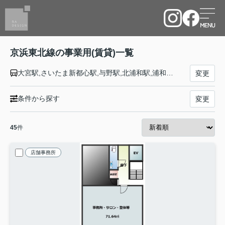
京浜東北線の事業用(賃貸)一覧
大宮駅,さいたま新都心駅,与野駅,北浦和駅,浦和駅,南浦和駅,蕨駅,西川口駅,川口駅,赤羽駅,東十条駅,王子駅,上中里駅,田端駅,西日暮里駅,日暮里駅,鶯谷駅,上野駅,御徒町駅,秋葉原駅,神田駅,東京駅,有楽町駅,新橋駅,浜松町駅,田町駅,高輪ゲートウェイ駅,品川駅,大井町駅,大森駅,蒲田駅,川崎駅,鶴見駅,新子安駅,東神奈川駅,横浜駅,桜木町駅,関内駅,石川町駅,山手駅,根岸駅,磯子駅,新杉田駅,洋光台駅,港南台駅,本郷台駅,大船駅
変更
条件から探す
変更
45
件
店舗事務所