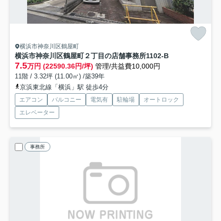
横浜市神奈川区鶴屋町
横浜市神奈川区鶴屋町２丁目の店舗事務所
1102-B
7.5
万円 (22590.36円/坪)
管理/共益費10,000円
11階 / 3.32坪 (11.00㎡) /築39年
京浜東北線「横浜」駅 徒歩4分
エアコン
バルコニー
電気有
駐輪場
オートロック
エレベーター
事務所