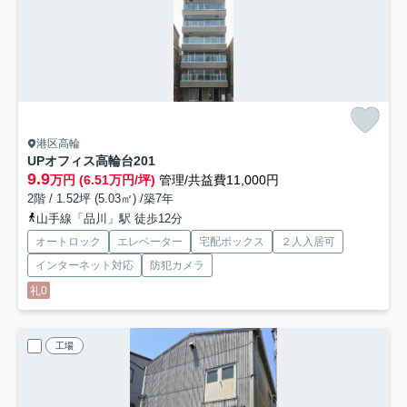
港区高輪
UPオフィス高輪台
201
9.9
万円 (6.51万円/坪)
管理/共益費11,000円
2階 / 1.52坪 (5.03㎡) /築7年
山手線「品川」駅 徒歩12分
オートロック
エレベーター
宅配ボックス
２人入居可
インターネット対応
防犯カメラ
礼0
工場