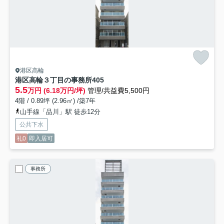
港区高輪
港区高輪３丁目の事務所
405
5.5
万円 (6.18万円/坪)
管理/共益費5,500円
4階 / 0.89坪 (2.96㎡) /築7年
山手線「品川」駅 徒歩12分
公共下水
礼0
即入居可
事務所