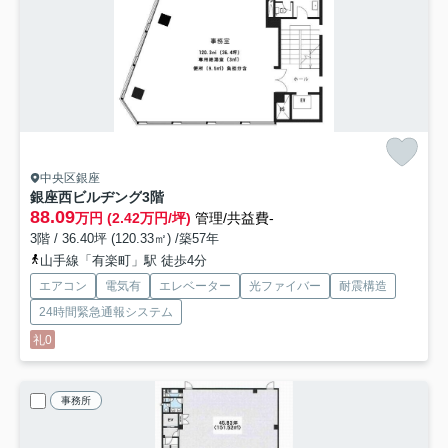
中央区銀座
銀座西ビルヂング
3階
88.09
万円 (2.42万円/坪)
管理/共益費-
3階 / 36.40坪 (120.33㎡) /築57年
山手線「有楽町」駅 徒歩4分
エアコン
電気有
エレベーター
光ファイバー
耐震構造
24時間緊急通報システム
礼0
事務所