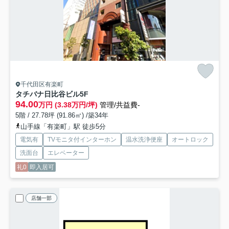
千代田区有楽町
タチバナ日比谷ビル
5F
94.00
万円 (3.38万円/坪)
管理/共益費-
5階 / 27.78坪 (91.86㎡) /築34年
山手線「有楽町」駅 徒歩5分
電気有
TVモニタ付インターホン
温水洗浄便座
オートロック
洗面台
エレベーター
礼0
即入居可
店舗一部