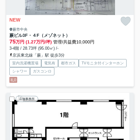
NEW
蕨市中央
蕨ビル
3F・４F（メゾネット）
75
万円 (1.27万円/坪)
管理/共益費10,000円
3-4階 / 28.73坪 (95.00㎡) /-
京浜東北線「蕨」駅 徒歩3分
室内洗濯機置場
電気有
都市ガス
TVモニタ付インターホン
シャワー
ガスコンロ
礼0
店舗事務所