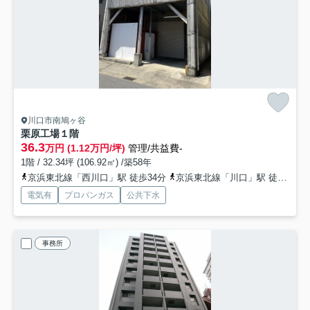
川口市南鳩ヶ谷
栗原工場
１階
36.3
万円 (1.12万円/坪)
管理/共益費-
1階 / 32.34坪 (106.92㎡) /築58年
京浜東北線「西川口」駅 徒歩34分
京浜東北線「川口」駅 徒歩41分
電気有
プロパンガス
公共下水
事務所