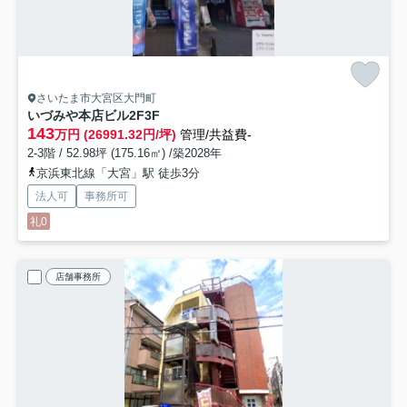
さいたま市大宮区大門町
いづみや本店ビル
2F3F
143
万円 (26991.32円/坪)
管理/共益費-
2-3階 / 52.98坪 (175.16㎡) /築2028年
京浜東北線「大宮」駅 徒歩3分
法人可
事務所可
礼0
店舗事務所