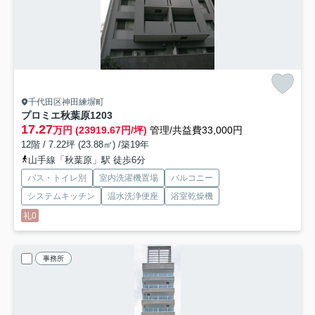
千代田区神田練塀町
プロミエ秋葉原
1203
17.27
万円 (23919.67円/坪)
管理/共益費33,000円
12階 / 7.22坪 (23.88㎡) /築19年
山手線「秋葉原」駅 徒歩6分
バス・トイレ別
室内洗濯機置場
バルコニー
システムキッチン
温水洗浄便座
浴室乾燥機
礼0
事務所