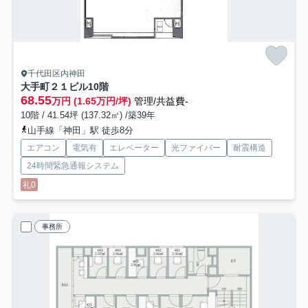
千代田区内神田
大手町２１ビル
10階
68.55
万円 (1.65万円/坪)
管理/共益費-
10階 / 41.54坪 (137.32㎡) /築39年
山手線「神田」駅 徒歩8分
エアコン
電気有
エレベーター
光ファイバー
耐震構造
24時間緊急通報システム
礼0
事務所