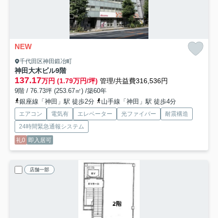
NEW
千代田区神田鍛冶町
神田大木ビル
9階
137.17
万円 (1.79万円/坪)
管理/共益費316,536円
9階 / 76.73坪 (253.67㎡) /築60年
銀座線「神田」駅 徒歩2分
山手線「神田」駅 徒歩4分
エアコン
電気有
エレベーター
光ファイバー
耐震構造
24時間緊急通報システム
礼0
即入居可
店舗一部