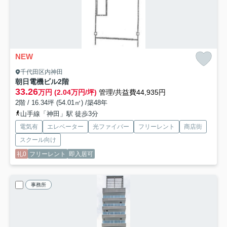
NEW
千代田区内神田
朝日電機ビル
2階
33.26
万円 (2.04万円/坪)
管理/共益費44,935円
2階 / 16.34坪 (54.01㎡) /築48年
山手線「神田」駅 徒歩3分
電気有
エレベーター
光ファイバー
フリーレント
商店街
スクール向け
礼0
フリーレント
即入居可
事務所