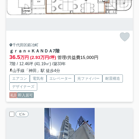
千代田区鍛冶町
ｇｒａｎ＋ＫＡＮＤＡ
7階
36.5
万円 (2.93万円/坪)
管理/共益費15,000円
7階 / 12.46坪 (41.19㎡) /築33年
山手線「神田」駅 徒歩4分
エアコン
電気有
エレベーター
光ファイバー
耐震構造
デザイナーズ
礼0
即入居可
ビル