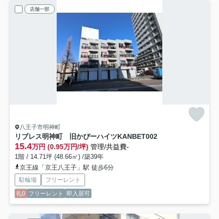
店舗一部
八王子市明神町
リブレス明神町 旧かぴーハイツKANBE
T002
15.4
万円 (0.95万円/坪)
管理/共益費-
1階 / 14.71坪 (48.66㎡) /築39年
京王線「京王八王子」駅 徒歩6分
駐輪場
フリーレント
礼0
フリーレント
即入居可