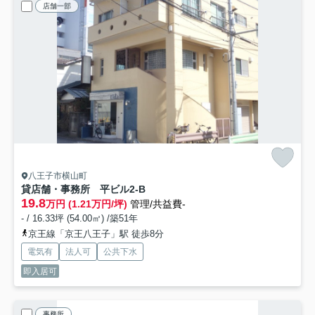
店舗一部
八王子市横山町
貸店舗・事務所 平ビル
2-B
19.8
万円 (1.21万円/坪)
管理/共益費-
- / 16.33坪 (54.00㎡) /築51年
京王線「京王八王子」駅 徒歩8分
電気有
法人可
公共下水
即入居可
事務所