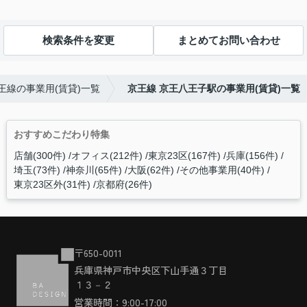
検索条件を変更
まとめてお問い合わせ
王線の事業用(賃貸)一覧
京王線 京王八王子駅の事業用(賃貸)一覧
おすすめこだわり特集
店舗(300件)
オフィス(212件)
東京23区(167件)
兵庫(156件)
埼玉(73件)
神奈川(65件)
大阪(62件)
その他事業用(40件)
東京23区外(31件)
京都府(26件)
〒650-0011
兵庫県神戸市中央区下山手通３丁目
１３－２
営業時間：9:00-17:00