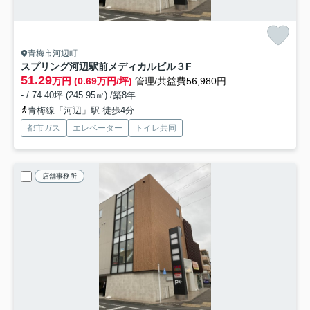
青梅市河辺町
スプリング河辺駅前メディカルビル
３F
51.29
万円 (0.69万円/坪)
管理/共益費56,980円
- / 74.40坪 (245.95㎡) /築8年
青梅線「河辺」駅 徒歩4分
都市ガス
エレベーター
トイレ共同
店舗事務所