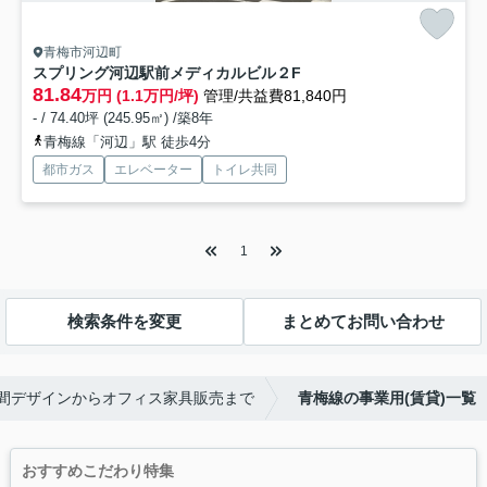
青梅市河辺町
スプリング河辺駅前メディカルビル
２F
81.84
万円 (1.1万円/坪)
管理/共益費81,840円
- / 74.40坪 (245.95㎡) /築8年
青梅線「河辺」駅 徒歩4分
都市ガス
エレベーター
トイレ共同
1
検索条件を変更
まとめてお問い合わせ
空間デザインからオフィス家具販売まで
青梅線の事業用(賃貸)一覧
おすすめこだわり特集