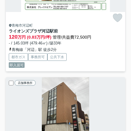
青梅市河辺町
ライオンズプラザ河辺駅前
120
万円 (0.83万円/坪)
管理/共益費72,500円
- / 145.03坪 (479.46㎡) /築33年
青梅線「河辺」駅 徒歩2分
都市ガス
事務所可
公共下水
即入居可
店舗事務所