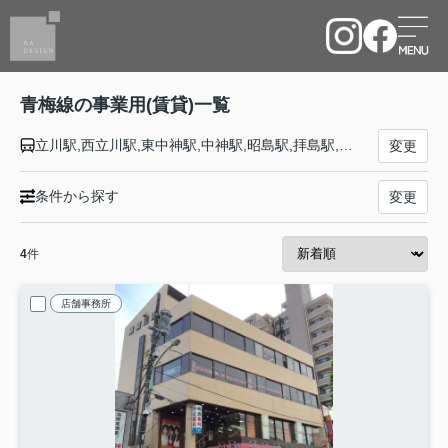
青梅線の事業用(賃貸)一覧
立川駅,西立川駅,東中神駅,中神駅,昭島駅,拝島駅,牛浜駅,福生駅,羽村駅,小作駅,河辺駅,東青梅駅,青梅駅,宮ノ平駅,日向和田駅,石神前駅,二俣尾駅,軍畑駅,沢井駅,御嶽駅,川井駅,古里駅,鳩ノ巣駅,白丸駅,奥多摩駅
変更
条件から探す
変更
4
件
店舗事務所