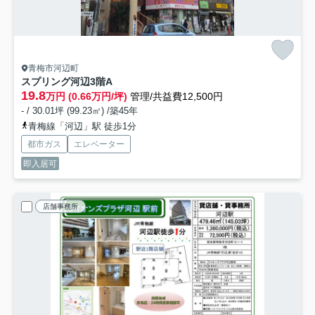
青梅市河辺町
スプリング河辺
3階A
19.8
万円 (0.66万円/坪)
管理/共益費12,500円
- / 30.01坪 (99.23㎡) /築45年
青梅線「河辺」駅 徒歩1分
都市ガス
エレベーター
即入居可
店舗事務所