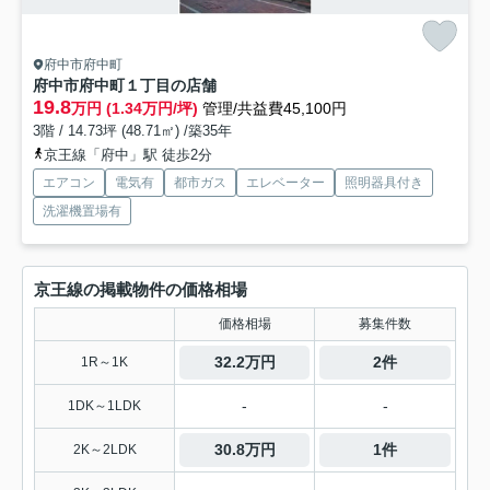
府中市府中町
府中市府中町１丁目の店舗
19.8
万円 (1.34万円/坪)
管理/共益費45,100円
3階 / 14.73坪 (48.71㎡) /築35年
京王線「府中」駅 徒歩2分
エアコン
電気有
都市ガス
エレベーター
照明器具付き
洗濯機置場有
京王線の掲載物件の価格相場
価格相場
募集件数
32.2万円
2件
1R～1K
-
-
1DK～1LDK
30.8万円
1件
2K～2LDK