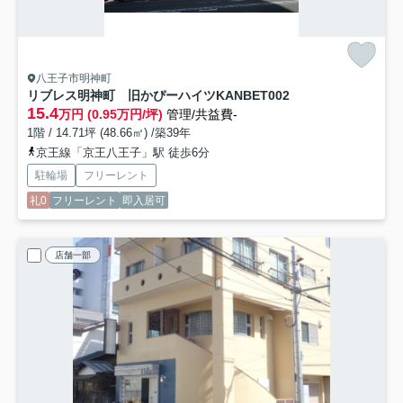
八王子市明神町
リブレス明神町 旧かぴーハイツKANBE
T002
15.4
万円 (0.95万円/坪)
管理/共益費-
1階 / 14.71坪 (48.66㎡) /築39年
京王線「京王八王子」駅 徒歩6分
駐輪場
フリーレント
礼0
フリーレント
即入居可
店舗一部