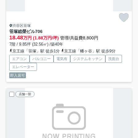
渋谷区笹塚
笹塚総榮ビル
706
18.48
万円 (1.88万円/坪)
管理/共益費8,800円
7階 / 9.85坪 (32.56㎡) /築40年
京王線「笹塚」駅 徒歩1分
京王線「幡ヶ谷」駅 徒歩9分
エアコン
バルコニー
電気有
システムキッチン
洗面台
エレベーター
即入居可
店舗一部