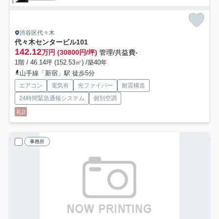
渋谷区代々木
代々木センタービル
101
142.12
万円 (30800円/坪)
管理/共益費-
1階 / 46.14坪 (152.53㎡) /築40年
山手線「新宿」駅 徒歩5分
エアコン
電気有
光ファイバー
耐震構造
24時間緊急通報システム
個別空調
礼0
事務所