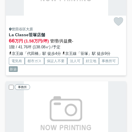
世田谷区大原
La Classe笹塚
店舗
66
万円 (1.58万円/坪)
管理/共益費-
1階 / 41.76坪 (138.08㎡) /予定
京王線「代田橋」駅 徒歩4分
京王線「笹塚」駅 徒歩9分
電気有
都市ガス
保証人不要
法人可
好立地
事務所可
新築
事務所