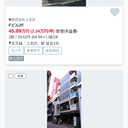
世田谷区上北沢
Fビル
2F
45.89
万円 (2.34万円/坪)
管理/共益費-
2階 / 19.61坪 (64.84㎡) /築1年
京王線「上北沢」駅 徒歩1分
法人可
事務所可
楽器相談
即入居可
店舗