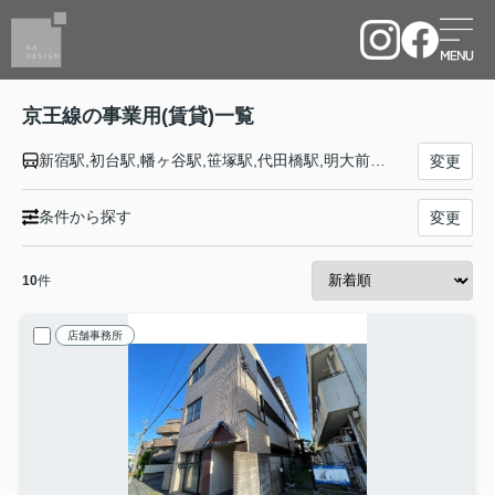
京王線の事業用(賃貸)一覧
新宿駅,初台駅,幡ヶ谷駅,笹塚駅,代田橋駅,明大前駅,下高井戸駅,桜上水駅,上北沢駅,八幡山駅,芦花公園駅,千歳烏山駅,仙川駅,つつじヶ丘駅,柴崎駅,国領駅,布田駅,調布駅,西調布駅,飛田給駅,武蔵野台駅,多磨霊園駅,東府中駅,府中競馬正門前駅,府中駅,分倍河原駅,中河原駅,聖蹟桜ヶ丘駅,百草園駅,高幡不動駅,多摩動物公園駅,南平駅,平山城址公園駅,長沼駅,北野駅,京王八王子駅
変更
条件から探す
変更
10
件
店舗事務所