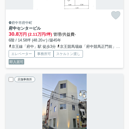
府中市府中町
府中センタービル
30.8
万円 (2.11万円/坪)
管理/共益費-
6階 / 14.58坪 (48.20㎡) /築45年
京王線「府中」駅 徒歩3分
京王競馬場線「府中競馬正門前」駅 徒歩13分
エレベーター
事務所可
スケルトン渡し
即入居可
店舗事務所