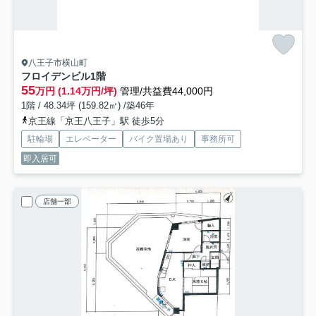
八王子市横山町
フロイデンビル
1階
55
万円 (1.14万円/坪)
管理/共益費44,000円
1階 / 48.34坪 (159.82㎡) /築46年
京王線「京王八王子」駅 徒歩5分
駐輪場
エレベーター
バイク置場あり
事務所可
即入居可
店舗一部