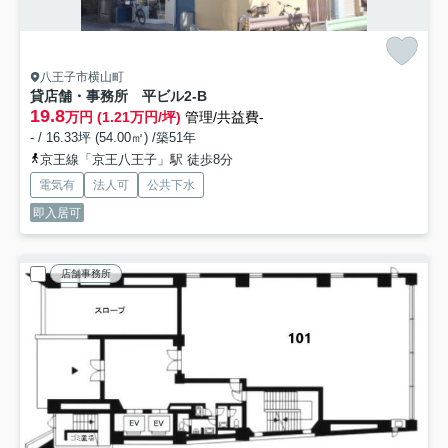
八王子市横山町
貸店舗・事務所 平ビル
2-B
19.8
万円 (1.21万円/坪)
管理/共益費-
- / 16.33坪 (54.00㎡) /築51年
京王線「京王八王子」駅 徒歩8分
電気有
法人可
公共下水
即入居可
店舗事務所