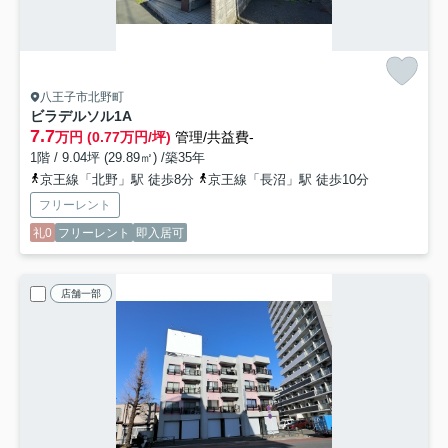
八王子市北野町
ビラデルソル
1A
7.7
万円 (0.77万円/坪)
管理/共益費-
1階 / 9.04坪 (29.89㎡) /築35年
京王線「北野」駅 徒歩8分
京王線「長沼」駅 徒歩10分
フリーレント
礼0
フリーレント
即入居可
店舗一部