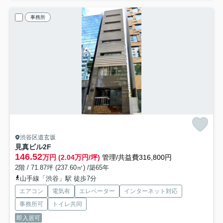
事務所
渋谷区道玄坂
見真ビル
2F
146.52
万円 (2.04万円/坪)
管理/共益費316,800円
2階 / 71.87坪 (237.60㎡) /築65年
山手線「渋谷」駅 徒歩7分
エアコン
電気有
エレベーター
インターネット対応
事務所可
トイレ共同
即入居可