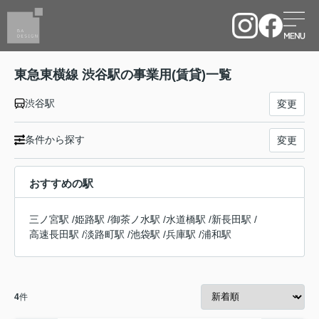
東急東横線 渋谷駅の事業用(賃貸)一覧
渋谷駅
変更
条件から探す
変更
おすすめの駅
三ノ宮駅
/
姫路駅
/
御茶ノ水駅
/
水道橋駅
/
新長田駅
/
高速長田駅
/
淡路町駅
/
池袋駅
/
兵庫駅
/
浦和駅
4
件