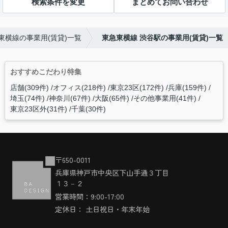
検索条件を変更
まとめてお問い合わせ
東横線の事業用(賃貸)一覧
東急東横線 渋谷駅の事業用(賃貸)一覧
おすすめこだわり特集
店舗(309件)
オフィス(218件)
東京23区(172件)
兵庫(159件)
埼玉(74件)
神奈川(67件)
大阪(65件)
その他事業用(41件)
東京23区外(31件)
千葉(30件)
〒650-0011
兵庫県神戸市中央区下山手通３丁目
１３－２
営業時間：9:00-17:00
定休日： 土日祝日・年末年始