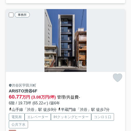
事務所
渋谷区宇田川町
ARISTO渋谷
6F
60.77
万円 (3.08万円/坪)
管理/共益費-
6階 / 19.73坪 (65.22㎡) /築6年
山手線「渋谷」駅 徒歩9分
半蔵門線「渋谷」駅 徒歩7分
電気有
エレベーター
IHクッキングヒーター
コンロ１口
公共下水