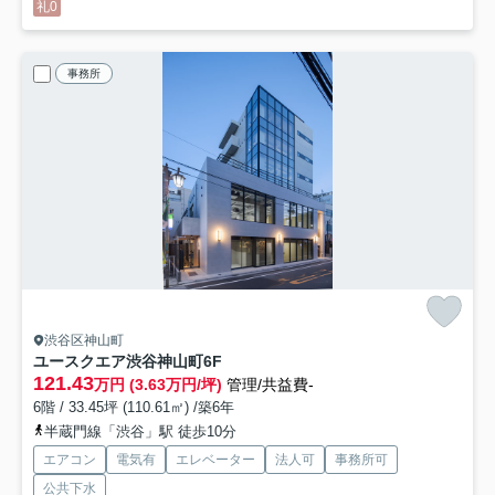
礼0
事務所
渋谷区神山町
ユースクエア渋谷神山町
6F
121.43
万円 (3.63万円/坪)
管理/共益費-
6階 / 33.45坪 (110.61㎡) /築6年
半蔵門線「渋谷」駅 徒歩10分
エアコン
電気有
エレベーター
法人可
事務所可
公共下水