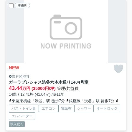
事務所
NEW
渋谷区渋谷
ガーラプレシャス渋谷六本木通り
1404号室
43.44
万円 (35000円/坪)
管理/共益費-
14階 / 12.41坪 (41.04㎡) /築11年
東急東横線「渋谷」駅 徒歩7分
銀座線「渋谷」駅 徒歩7分
山手線
バス・トイレ別
エアコン
電気有
シャワー
オートロック
エレベーター
即入居可