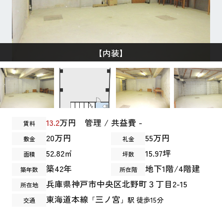
【内装】
13.2
万円 管理 / 共益費 -
賃料
20万円
55万円
敷金
礼金
52.82㎡
15.97坪
面積
坪数
築42年
地下1階/4階建
築年数
所在階
兵庫県
神戸市中央区
北野町
３丁目2-15
所在地
東海道本線
三ノ宮
「
」駅 徒歩15分
交通