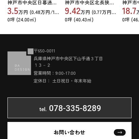
神戸市中央区日暮通３丁目
神戸市中央区北長狭通２丁目
3.5
9.42
18.7
万円 (
0.48
万円/15.97坪)
万円 (
0.77
万円/15.97坪)
0坪 (24.00㎡)
0坪 (40.43㎡)
0坪 (46
〒650-0011
兵庫県神戸市中央区下山手通３丁目
１３－２
営業時間：9:00-17:00
定休日： 土日祝日・年末年始
078-335-8289
tel.
お問い合わせ