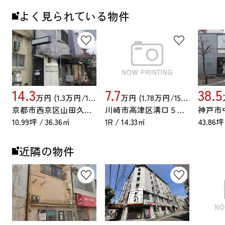
よく見られている物件
14.3
7.7
38.5
万円 (1.3万円/15.97坪)
万円 (1.78万円/15.97坪)
京都市西京区山田久田町
川崎市高津区溝口５丁目
10.99坪 / 36.36㎡
1R / 14.33㎡
43.86坪
近隣の物件