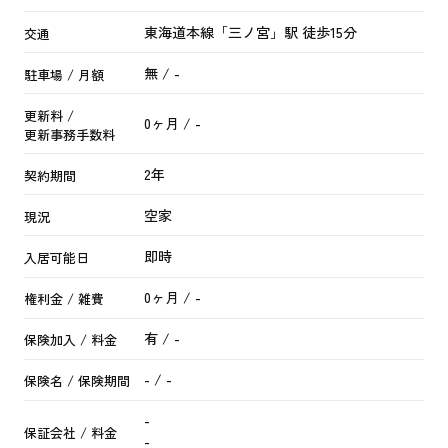
東海道本線
「
三ノ宮
」駅 徒歩15分
交通
無 / -
駐車場 / 月額
更新料 /
0ヶ月 / -
更新事務手数料
2年
契約期間
空家
現況
即時
入居可能日
0ヶ月 / -
権利金 / 雑費
有 / -
保険加入 / 料金
- / -
保険名 / 保険期間
-
保証会社 / 料金
-