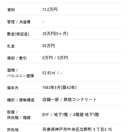
13.2万円
賃料
-
管理 / 共益費
20万円(0ヶ月)
敷金(保証金)
55万円
礼金
0万円 / 0万円
償却 / 敷引
面積 /
52.82㎡ / -
バルコニー面積
1983年9月(築42年)
築年月
店舗一部 / 鉄筋コンクリート
種別 / 建物構造
部屋 /
B1F / 地下1階 / 4階建 地下1階
所在階 / 階建
兵庫県
神戸市中央区
北野町
３丁目2-15
所在地