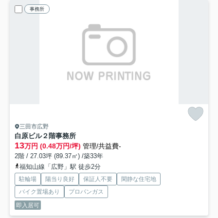
事務所
三田市広野
白原ビル２階事務所
13
万円 (0.48万円/坪)
管理/共益費-
2階 / 27.03坪 (89.37㎡) /築33年
福知山線「広野」駅 徒歩2分
駐輪場
陽当り良好
保証人不要
閑静な住宅地
バイク置場あり
プロパンガス
即入居可