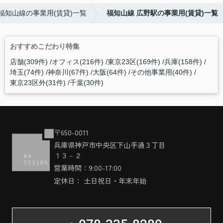
福知山線の事業用(賃貸)一覧
福知山線 広野駅の事業用(賃貸)一覧
おすすめこだわり特集
店舗(309件)
オフィス(216件)
東京23区(169件)
兵庫(158件)
埼玉(74件)
神奈川(67件)
大阪(64件)
その他事業用(40件)
東京23区外(31件)
千葉(30件)
〒650-0011
兵庫県神戸市中央区下山手通３丁目
１３－２
営業時間：9:00-17:00
定休日： 土日祝日・年末年始