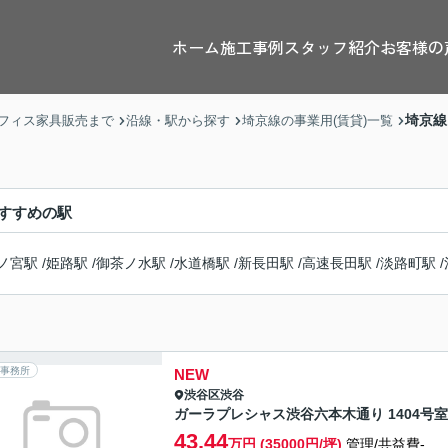
ホーム
施工事例
スタッフ紹介
お客様の
埼京線
フィス家具販売まで
沿線・駅から探す
埼京線の事業用(賃貸)一覧
すすめの駅
ノ宮駅
/
姫路駅
/
御茶ノ水駅
/
水道橋駅
/
新長田駅
/
高速長田駅
/
淡路町駅
/
事務所
NEW
渋谷区
渋谷
ガーラプレシャス渋谷六本木通り 1404号室
43.44
万円 (35000円/坪)
管理/共益費-