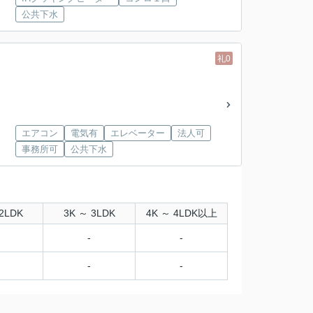
公共下水
礼0
エアコン
電気有
エレベーター
法人可
事務所可
公共下水
2LDK
3K ～ 3LDK
4K ～ 4LDK以上
-
-
-
-