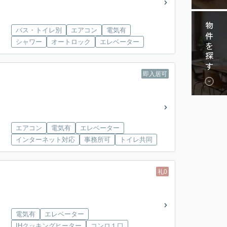
物件を探す
バス・トイレ別
エアコン
電気有
シャワー
オートロック
エレベーター
即入居可
エアコン
電気有
エレベーター
インターネット対応
事務所可
トイレ共同
礼0
電気有
エレベーター
IHクッキングヒーター
コンロ１口