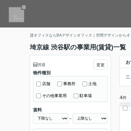
貸オフィスならBAデザインオフィス｜空間デザインからオ
埼京線 渋谷駅の事業用(賃貸)一覧
お
渋谷
変更
物件種別
三
店舗
事務所
土地
その他事業用
駐車場
4
件
賃料
～