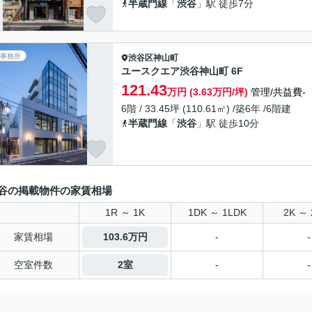
半蔵門線
「
渋谷
」駅 徒歩7分
事務所
渋谷区
神山町
ユースクエア渋谷神山町 6F
121.43
万円 (3.63万円/坪)
管理/共益費-
6階 / 33.45坪 (110.61㎡) /築6年 /6階建
半蔵門線
「
渋谷
」駅 徒歩10分
谷の掲載物件の家賃相場
1R ～ 1K
1DK ～ 1LDK
2K ～ 
家賃相場
103.6万円
-
-
空室件数
2室
-
-