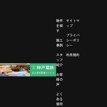
物件
サイトマ
を探
ップ
す
プライバ
施工
シーポリ
事例
シー
スタ
利用規約
ッフ
紹介
お客
様の
声
よく
ある
質問