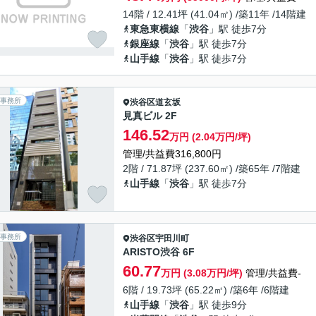
14階 / 12.41坪 (41.04㎡) /築11年 /14階建
東急東横線
「
渋谷
」駅 徒歩7分
銀座線
「
渋谷
」駅 徒歩7分
山手線
「
渋谷
」駅 徒歩7分
事務所
渋谷区
道玄坂
見真ビル 2F
146.52
万円 (2.04万円/坪)
管理/共益費316,800円
2階 / 71.87坪 (237.60㎡) /築65年 /7階建
山手線
「
渋谷
」駅 徒歩7分
事務所
渋谷区
宇田川町
ARISTO渋谷 6F
60.77
万円 (3.08万円/坪)
管理/共益費-
6階 / 19.73坪 (65.22㎡) /築6年 /6階建
山手線
「
渋谷
」駅 徒歩9分