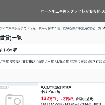
ホーム
施工事例
スタッフ紹介
お客様の
フィス家具販売まで
沿線・駅から探す
地下鉄堺筋線の事業用(賃貸)一覧
賃貸)一覧
すすめの駅
ノ宮駅
/
姫路駅
/
新長田駅
/
御茶ノ水駅
/
水道橋駅
/
高速長田駅
/
淡路町駅
/
事務所
大阪市浪速区
日本橋東
小椋ビル 1階
132
万円 (1.2万円/坪)
管理/共益費-
1階 / 110.00坪 (363.63㎡) /築56年 /4階建