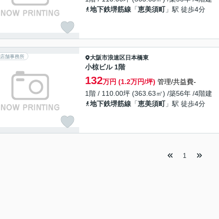
地下鉄堺筋線
「
恵美須町
」駅 徒歩4分
店舗事務所
大阪市浪速区
日本橋東
小椋ビル 1階
132
万円 (1.2万円/坪)
管理/共益費-
1階 / 110.00坪 (363.63㎡) /築56年 /4階建
地下鉄堺筋線
「
恵美須町
」駅 徒歩4分
1