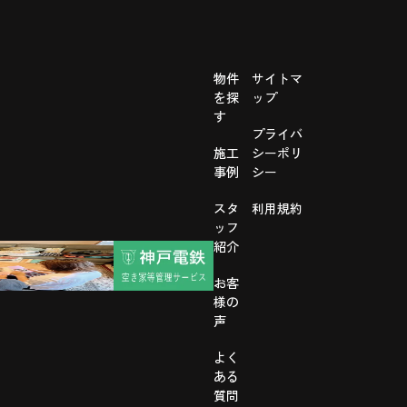
物件
サイトマ
を探
ップ
す
プライバ
施工
シーポリ
事例
シー
スタ
利用規約
ッフ
紹介
お客
様の
声
よく
ある
質問