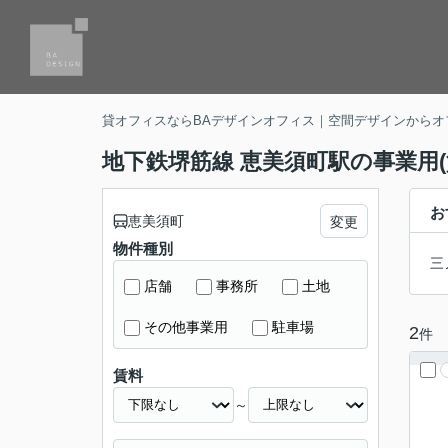
貸オフィスならBAデザインオフィス｜空間デザインからオ
地下鉄堺筋線 恵美須町駅の事業用(
お
恵美須町
変更
物件種別
三
店舗
事務所
土地
その他事業用
駐車場
2
件
賃料
～