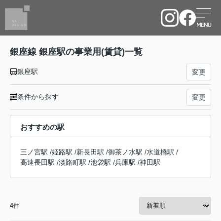
銀座線 銀座駅の事業用(賃貸)一覧
銀座駅
変更
条件から探す
変更
おすすめの駅
三ノ宮駅
/
姫路駅
/
新長田駅
/
御茶ノ水駅
/
水道橋駅
/
高速長田駅
/
淡路町駅
/
池袋駅
/
兵庫駅
/
神田駅
4
件