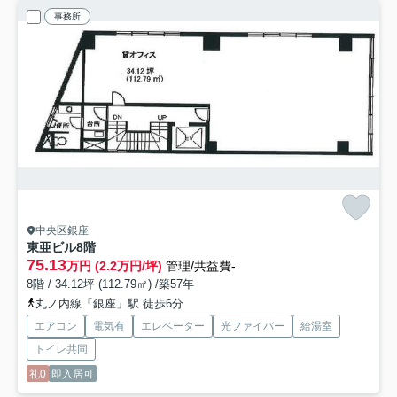
事務所
中央区銀座
東亜ビル
8階
75.13
万円 (2.2万円/坪)
管理/共益費-
8階 / 34.12坪 (112.79㎡) /築57年
丸ノ内線「銀座」駅 徒歩6分
エアコン
電気有
エレベーター
光ファイバー
給湯室
トイレ共同
礼0
即入居可