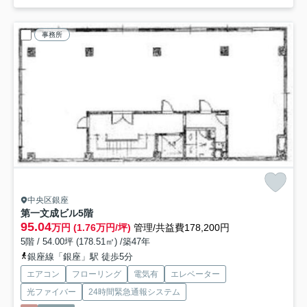
事務所
中央区銀座
第一文成ビル
5階
95.04
万円 (1.76万円/坪)
管理/共益費178,200円
5階 / 54.00坪 (178.51㎡) /築47年
銀座線「銀座」駅 徒歩5分
エアコン
フローリング
電気有
エレベーター
光ファイバー
24時間緊急通報システム