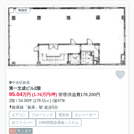
事務所
中央区銀座
第一文成ビル
2階
95.04
万円 (1.76万円/坪)
管理/共益費178,200円
2階 / 54.00坪 (178.51㎡) /築47年
銀座線「銀座」駅 徒歩5分
エアコン
フローリング
電気有
エレベーター
光ファイバー
24時間緊急通報システム
礼0
即入居可