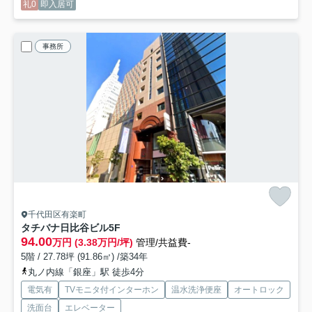
礼0
即入居可
事務所
千代田区有楽町
タチバナ日比谷ビル
5F
94.00
万円 (3.38万円/坪)
管理/共益費-
5階 / 27.78坪 (91.86㎡) /築34年
丸ノ内線「銀座」駅 徒歩4分
電気有
TVモニタ付インターホン
温水洗浄便座
オートロック
洗面台
エレベーター