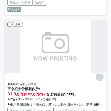
外観タイル張り
法人可
即入居可
倉庫
川崎市高津区宇奈根
宇奈根大曽根製作所
1
31.9
万円 (0.89万円/坪)
管理/共益費5,500円
1-2階 / 35.93坪 (118.81㎡) /築52年
東急田園都市線「溝の口」駅 バス18分 川崎市バス「新平瀬橋」 停歩9分
電気有
駐輪場
保証人不要
バイク置場あり
プロパンガス