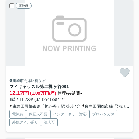
事務所
川崎市高津区梶ケ谷
マイキャッスル第二梶ヶ谷
001
12.1
万円 (1.08万円/坪)
管理/共益費-
1階 / 11.22坪 (37.12㎡) /築41年
東急田園都市線「梶が谷」駅 徒歩7分
東急田園都市線「溝の口」駅 徒歩20分
電気有
保証人不要
インターネット対応
プロパンガス
外観タイル張り
法人可