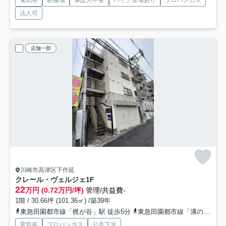
法人可
店舗一部
川崎市高津区下作延
クレール・ヴェルジェ
1F
22
万円 (0.72万円/坪)
管理/共益費-
1階 / 30.66坪 (101.36㎡) /築39年
東急田園都市線「梶が谷」駅 徒歩5分
東急田園都市線「溝の口」駅 徒歩16分
電気有
プロパンガス
公共下水