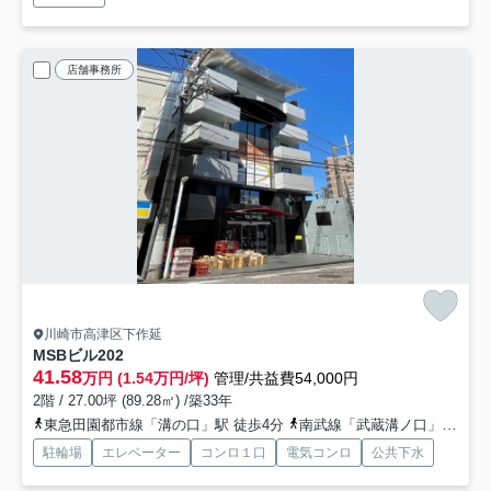
店舗事務所
川崎市高津区下作延
MSBビル
202
41.58
万円 (1.54万円/坪)
管理/共益費54,000円
2階 / 27.00坪 (89.28㎡) /築33年
東急田園都市線「溝の口」駅 徒歩4分
南武線「武蔵溝ノ口」駅 徒歩4分
駐輪場
エレベーター
コンロ１口
電気コンロ
公共下水