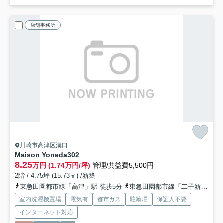
店舗事務所
川崎市高津区溝口
Maison Yoneda
302
8.25
万円 (1.74万円/坪)
管理/共益費5,500円
2階 / 4.75坪 (15.73㎡) /新築
東急田園都市線「高津」駅 徒歩5分
東急田園都市線「二子新地」駅 徒歩9分
室内洗濯機置場
電気有
都市ガス
駐輪場
保証人不要
インターネット対応