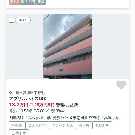
敷礼0
即入居可
新築
事務所
川崎市高津区下野毛
アプリルハオス
103
13.2
万円 (1.25万円/坪)
管理/共益費-
1階 / 10.58坪 (35.00㎡) /築38年
南武線「武蔵新城」駅 徒歩23分
東急田園都市線「高津」駅 徒歩28分
駐輪場
２人入居可
プロパンガス
法人可
事務所可
公共下水