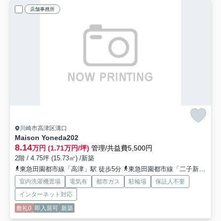
店舗事務所
川崎市高津区溝口
Maison Yoneda
202
8.14
万円 (1.71万円/坪)
管理/共益費5,500円
2階 / 4.75坪 (15.73㎡) /新築
東急田園都市線「高津」駅 徒歩5分
東急田園都市線「二子新地」駅 徒歩9分
室内洗濯機置場
電気有
都市ガス
駐輪場
保証人不要
インターネット対応
敷礼0
即入居可
新築