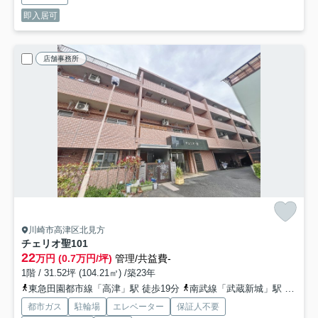
即入居可
店舗事務所
川崎市高津区北見方
チェリオ聖
101
22
万円 (0.7万円/坪)
管理/共益費-
1階 / 31.52坪 (104.21㎡) /築23年
東急田園都市線「高津」駅 徒歩19分
南武線「武蔵新城」駅 徒歩20分
都市ガス
駐輪場
エレベーター
保証人不要