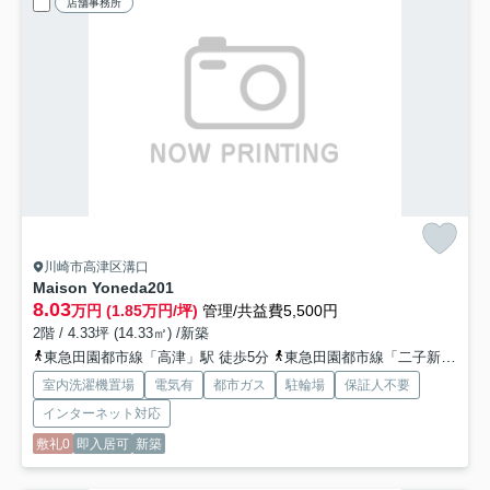
店舗事務所
川崎市高津区溝口
Maison Yoneda
201
8.03
万円 (1.85万円/坪)
管理/共益費5,500円
2階 / 4.33坪 (14.33㎡) /新築
東急田園都市線「高津」駅 徒歩5分
東急田園都市線「二子新地」駅 徒歩9分
室内洗濯機置場
電気有
都市ガス
駐輪場
保証人不要
インターネット対応
敷礼0
即入居可
新築