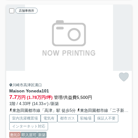
店舗事務所
川崎市高津区溝口
Maison Yoneda
101
7.7
万円 (1.78万円/坪)
管理/共益費5,500円
1階 / 4.33坪 (14.33㎡) /新築
東急田園都市線「高津」駅 徒歩5分
東急田園都市線「二子新地」駅 徒歩9分
室内洗濯機置場
電気有
都市ガス
駐輪場
保証人不要
インターネット対応
敷礼0
即入居可
新築