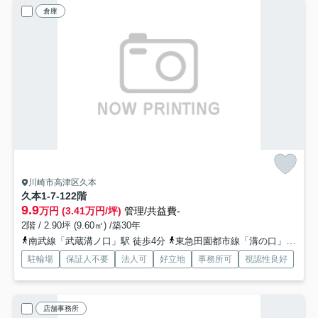
倉庫
川崎市高津区久本
久本1-7-12
2階
9.9
万円 (3.41万円/坪)
管理/共益費-
2階 / 2.90坪 (9.60㎡) /築30年
南武線「武蔵溝ノ口」駅 徒歩4分
東急田園都市線「溝の口」駅 徒歩5分
駐輪場
保証人不要
法人可
好立地
事務所可
視認性良好
店舗事務所