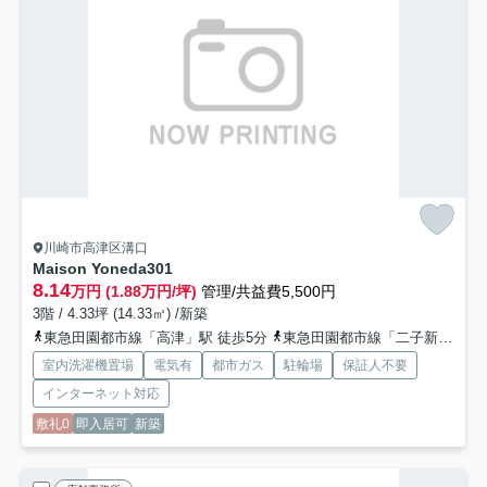
川崎市高津区溝口
Maison Yoneda
301
8.14
万円 (1.88万円/坪)
管理/共益費5,500円
3階 / 4.33坪 (14.33㎡) /新築
東急田園都市線「高津」駅 徒歩5分
東急田園都市線「二子新地」駅 徒歩9分
室内洗濯機置場
電気有
都市ガス
駐輪場
保証人不要
インターネット対応
敷礼0
即入居可
新築