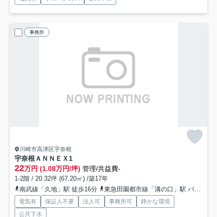
事務所
川崎市高津区宇奈根
宇奈根ＡＮＮＥＸ
1
22
万円 (1.08万円/坪)
管理/共益費-
1-2階 / 20.32坪 (67.20㎡) /築17年
南武線「久地」駅 徒歩16分
東急田園都市線「溝の口」駅 バス21分 「久地（神奈川県）」 停歩9分
電気有
保証人不要
法人可
事務所可
静かな環境
公共下水