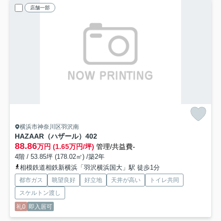
店舗一部
横浜市神奈川区羽沢南
HAZAAR（ハザール）
402
88.86
万円 (1.65万円/坪)
管理/共益費-
4階 / 53.85坪 (178.02㎡) /築2年
相模鉄道相鉄新横浜「羽沢横浜国大」駅 徒歩1分
都市ガス
眺望良好
好立地
天井が高い
トイレ共同
スケルトン渡し
礼0
即入居可