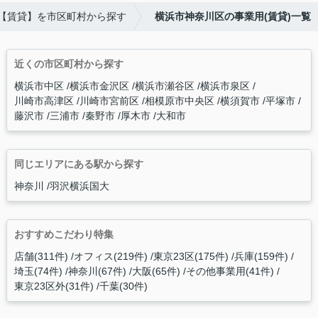
【賃貸】を市区町村から探す
横浜市神奈川区の事業用(賃貸)一覧
近くの市区町村から探す
横浜市中区
横浜市金沢区
横浜市瀬谷区
横浜市泉区
川崎市高津区
川崎市宮前区
相模原市中央区
横須賀市
平塚市
藤沢市
三浦市
秦野市
厚木市
大和市
同じエリアにある駅から探す
神奈川
羽沢横浜国大
おすすめこだわり特集
店舗(311件)
オフィス(219件)
東京23区(175件)
兵庫(159件)
埼玉(74件)
神奈川(67件)
大阪(65件)
その他事業用(41件)
東京23区外(31件)
千葉(30件)