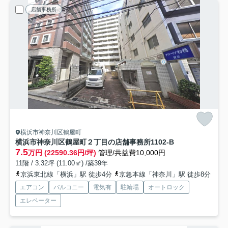
店舗事務所
横浜市神奈川区鶴屋町
横浜市神奈川区鶴屋町２丁目の店舗事務所
1102-B
7.5
万円 (22590.36円/坪)
管理/共益費10,000円
11階 / 3.32坪 (11.00㎡) /築39年
京浜東北線「横浜」駅 徒歩4分
京急本線「神奈川」駅 徒歩8分
エアコン
バルコニー
電気有
駐輪場
オートロック
エレベーター