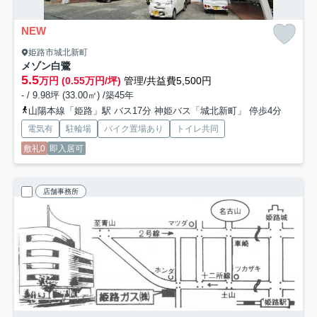
NEW
姫路市城北新町
メゾン白鷺
5.5
万円 (0.55万円/坪)
管理/共益費5,500円
- / 9.98坪 (33.00㎡) /築45年
山陽本線「姫路」駅 バス17分 神姫バス「城北新町」 停歩4分
電気有
駐輪場
バイク置場あり
トイレ共同
敷礼0
即入居可
店舗事務所