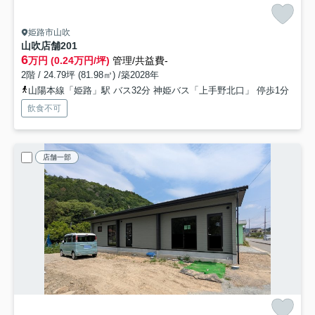
姫路市山吹
山吹店舗
201
6
万円 (0.24万円/坪)
管理/共益費-
2階 / 24.79坪 (81.98㎡) /築2028年
山陽本線「姫路」駅 バス32分 神姫バス「上手野北口」 停歩1分
飲食不可
店舗一部