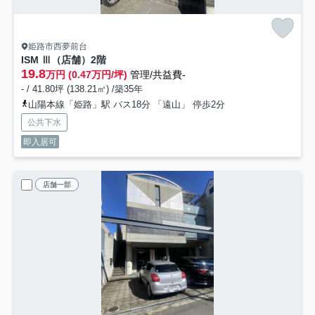
姫路市西夢前台
ISM Ⅲ（店舗）
2階
19.8
万円 (0.47万円/坪)
管理/共益費-
- / 41.80坪 (138.21㎡) /築35年
山陽本線「姫路」駅 バス18分 「遠山」 停歩2分
公共下水
即入居可
店舗一部