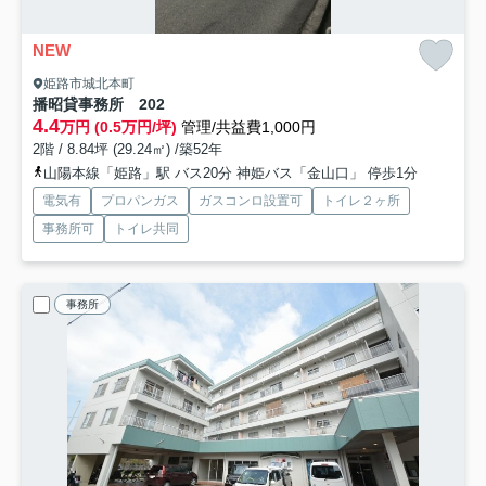
NEW
姫路市城北本町
播昭貸事務所
202
4.4
万円 (0.5万円/坪)
管理/共益費1,000円
2階 / 8.84坪 (29.24㎡) /築52年
山陽本線「姫路」駅 バス20分 神姫バス「金山口」 停歩1分
電気有
プロパンガス
ガスコンロ設置可
トイレ２ヶ所
事務所可
トイレ共同
事務所