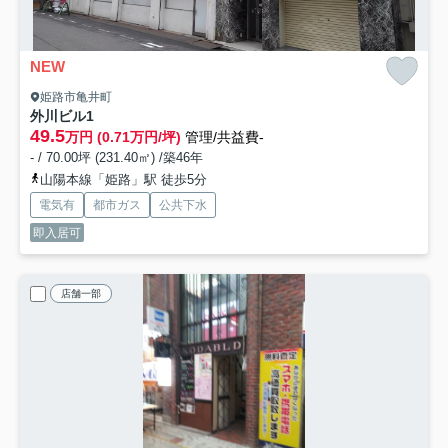
NEW
姫路市亀井町
外川ビル
1
49.5
万円 (0.71万円/坪)
管理/共益費-
- / 70.00坪 (231.40㎡) /築46年
山陽本線「姫路」駅 徒歩5分
電気有
都市ガス
公共下水
即入居可
店舗一部