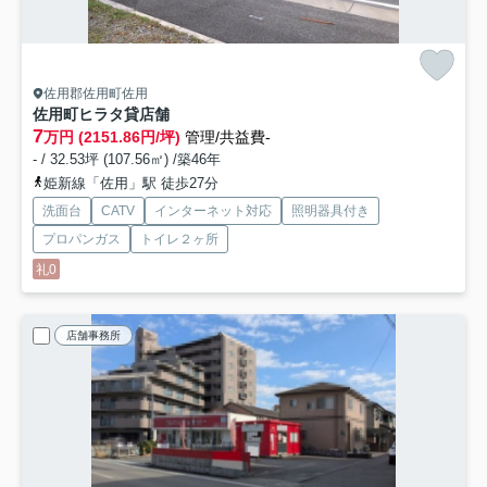
佐用郡佐用町佐用
佐用町ヒラタ貸店舗
7
万円 (2151.86円/坪)
管理/共益費-
- / 32.53坪 (107.56㎡) /築46年
姫新線「佐用」駅 徒歩27分
洗面台
CATV
インターネット対応
照明器具付き
プロパンガス
トイレ２ヶ所
礼0
店舗事務所