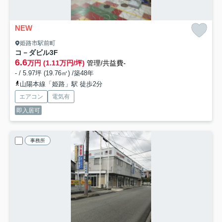
NEW
姫路市駅前町
コ－ダビル
3F
6.6
万円 (1.11万円/坪)
管理/共益費-
- / 5.97坪 (19.76㎡) /築48年
山陽本線「姫路」駅 徒歩2分
エアコン
電気有
即入居可
事務所