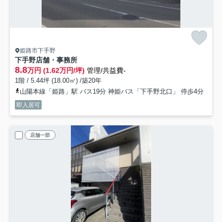
姫路市下手野
下手野店舗・事務所
8.8
万円 (1.62万円/坪)
管理/共益費-
1階 / 5.44坪 (18.00㎡) /築20年
山陽本線「姫路」駅 バス19分 神姫バス「下手野北口」 停歩4分
即入居可
店舗一部