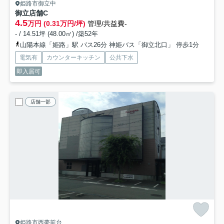
姫路市御立中
御立店舗
C
4.5
万円 (0.31万円/坪)
管理/共益費-
- / 14.51坪 (48.00㎡) /築52年
山陽本線「姫路」駅 バス26分 神姫バス「御立北口」 停歩1分
電気有
カウンターキッチン
公共下水
即入居可
店舗一部
姫路市西夢前台