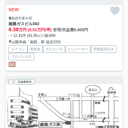
NEW
姫路市東今宿
姫路ガスビル
302
6.38
万円 (0.51万円/坪)
管理/共益費6,600円
- / 12.41坪 (41.05㎡) /築34年
山陽本線「姫路」駅 徒歩22分
エアコン
電気有
ガスコンロ
エレベーター
照明器具付き
プロパンガス
敷0
店舗事務所