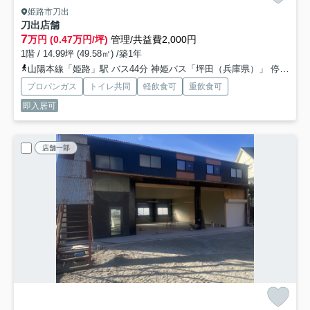
姫路市刀出
刀出店舗
7
万円 (0.47万円/坪)
管理/共益費2,000円
1階 / 14.99坪 (49.58㎡) /築1年
山陽本線「姫路」駅 バス44分 神姫バス「坪田（兵庫県）」 停歩1分
プロパンガス
トイレ共同
軽飲食可
重飲食可
即入居可
店舗一部