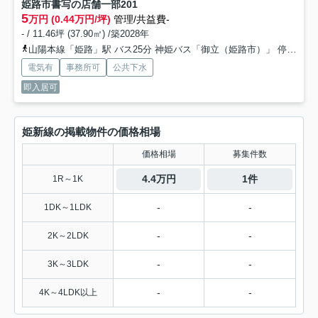
姫路市書写の店舗一部
201
5
万円 (0.44万円/坪)
管理/共益費-
- / 11.46坪 (37.90㎡) /築2028年
山陽本線「姫路」駅 バス25分 神姫バス「御立（姫路市）」 停歩2分
電気有
事務所可
公共下水
即入居可
姫新線の掲載物件の価格相場
価格相場
募集件数
4.4万円
1件
1R～1K
-
-
1DK～1LDK
-
-
2K～2LDK
-
-
3K～3LDK
-
-
4K～4LDK以上