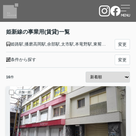
姫新線の事業用(賃貸)一覧
姫路駅,播磨高岡駅,余部駅,太市駅,本竜野駅,東觜崎駅,播磨新宮駅,千本駅,西栗栖駅,三日月駅,播磨徳久駅,佐用駅,上月駅,美作土居駅,美作江見駅,楢原駅,林野駅,勝間田駅,西勝間田駅,美作大崎駅,東津山駅,津山駅,院庄駅,美作千代駅,坪井駅,美作追分駅,美作落合駅,古見駅,久世駅,中国勝山駅,月田駅,富原駅,刑部駅,丹治部駅,岩山駅,新見駅
変更
条件から探す
変更
16
件
店舗一部