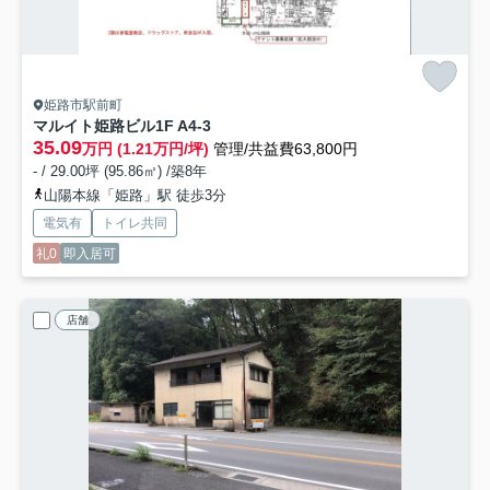
姫路市駅前町
マルイト姫路ビル
1F A4-3
35.09
万円 (1.21万円/坪)
管理/共益費63,800円
- / 29.00坪 (95.86㎡) /築8年
山陽本線「姫路」駅 徒歩3分
電気有
トイレ共同
礼0
即入居可
店舗