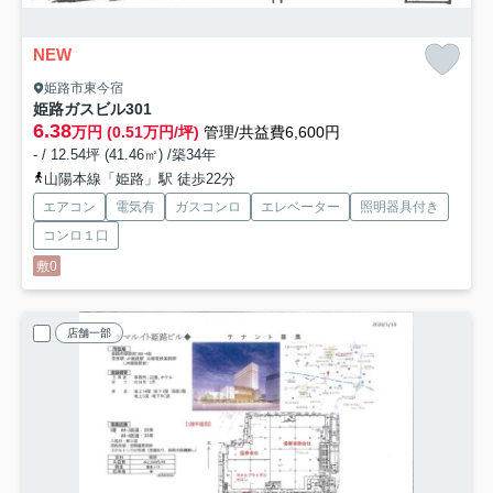
NEW
姫路市東今宿
姫路ガスビル
301
6.38
万円 (0.51万円/坪)
管理/共益費6,600円
- / 12.54坪 (41.46㎡) /築34年
山陽本線「姫路」駅 徒歩22分
エアコン
電気有
ガスコンロ
エレベーター
照明器具付き
コンロ１口
敷0
店舗一部