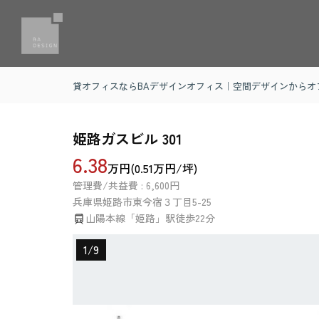
貸オフィスならBAデザインオフィス｜空間デザインからオ
姫路ガスビル 301
6.38
万円(0.51万円/坪)
管理費/共益費 : 6,600円
兵庫県
姫路市
東今宿
３丁目5-25
山陽本線「姫路」駅徒歩22分
1
/
9