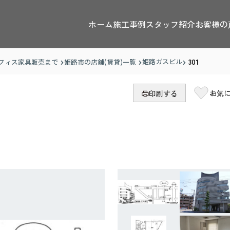
ホーム
施工事例
スタッフ紹介
お客様の
姫路ガスビル
301
フィス家具販売まで
姫路市の店舗(賃貸)一覧
お気
印刷する