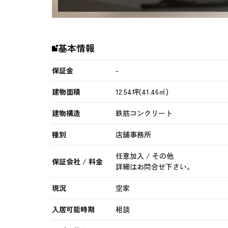
基本情報
保証金
-
建物面積
12.54坪(41.46㎡)
建物構造
鉄筋コンクリート
種別
店舗事務所
任意加入 / その他
保証会社 / 料金
詳細はお問合せ下さい。
現況
空家
入居可能時期
相談