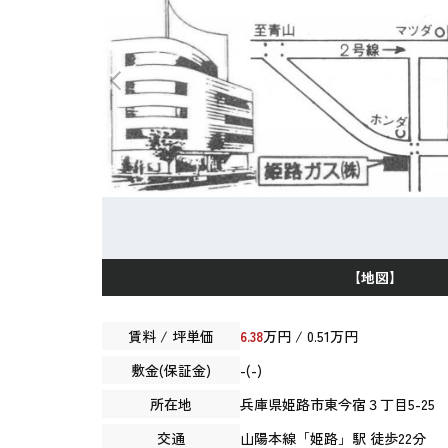
【地図】
賃料 / 坪単価
6.38
万円 / 0.51万円
敷金(保証金)
-(-)
所在地
兵庫県
姫路市
東今宿
３丁目5-25
交通
山陽本線
「
姫路
」駅 徒歩22分