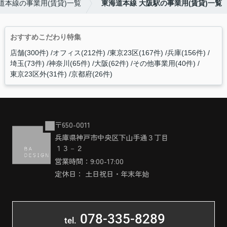
道本線の事業用(賃貸)一覧
東海道本線 大阪駅の事業用(賃貸)一覧
おすすめこだわり特集
店舗(300件)
オフィス(212件)
東京23区(167件)
兵庫(156件)
埼玉(73件)
神奈川(65件)
大阪(62件)
その他事業用(40件)
東京23区外(31件)
京都府(26件)
〒650-0011
兵庫県神戸市中央区下山手通３丁目
１３－２
営業時間：9:00-17:00
定休日： 土日祝日・年末年始
078-335-8289
tel.