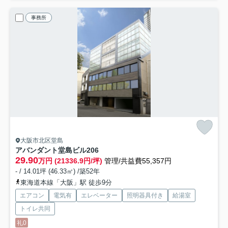
事務所
大阪市北区堂島
アバンダント堂島ビル
206
29.90
万円 (21336.9円/坪)
管理/共益費55,357円
- / 14.01坪 (46.33㎡) /築52年
東海道本線「大阪」駅 徒歩9分
エアコン
電気有
エレベーター
照明器具付き
給湯室
トイレ共同
礼0