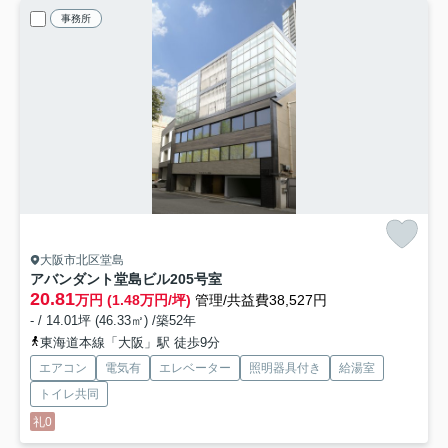
事務所
大阪市北区堂島
アバンダント堂島ビル
205号室
20.81
万円 (1.48万円/坪)
管理/共益費38,527円
- / 14.01坪 (46.33㎡) /築52年
東海道本線「大阪」駅 徒歩9分
エアコン
電気有
エレベーター
照明器具付き
給湯室
トイレ共同
礼0