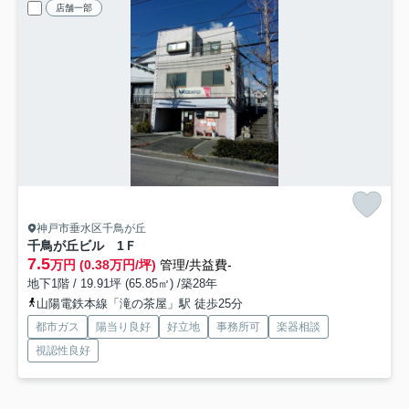
店舗一部
神戸市垂水区千鳥が丘
千鳥が丘ビル 1Ｆ
7.5
万円 (0.38万円/坪)
管理/共益費-
地下1階 / 19.91坪 (65.85㎡) /築28年
山陽電鉄本線「滝の茶屋」駅 徒歩25分
都市ガス
陽当り良好
好立地
事務所可
楽器相談
視認性良好