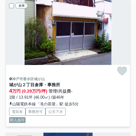
倉庫
神戸市垂水区城が山
城が山２丁目倉庫・事務所
4
万円 (0.29万円/坪)
管理/共益費-
1階 / 13.91坪 (46.00㎡) /築46年
山陽電鉄本線「滝の茶屋」駅 徒歩5分
電気有
事務所可
公共下水
即入居可